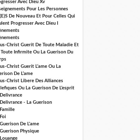
ogresser Avec Dieu Xv
seignements Pour Les Personnes
(E)S De Nouveau Et Pour Celles Qui
lent Progresser Avec Dieu I
ènements
ènements
us-Christ Guerit De Toute Maladie Et
 Toute Infirmite Ou La Guerison Du
rps
us-Christ Guerit L’ame Ou La
erison De L’ame
us-Christ Libere Des Alliances
efiques Ou La Guerison De L’esprit
 Delivrance
Delivrance - La Guerison
Famille
Foi
 Guerison De L'ame
 Guerison Physique
 Louange