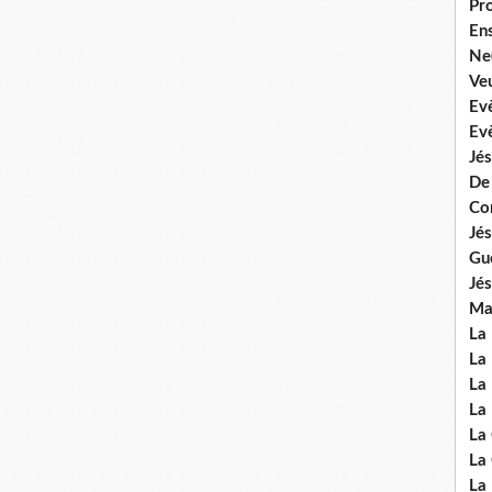
Pr
En
Ne
Veu
Ev
Ev
Jés
De
Co
Jés
Gu
Jés
Mal
La
La 
La 
La 
La
La
La