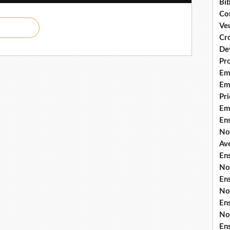
Bib
Co
Ve
Cro
De
Pr
Em
Emi
Pri
Em
En
No
Ave
En
No
En
No
En
No
En