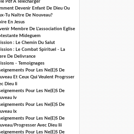
le Pdf A Telecharger
mment Devenir Enfant De Dieu Ou
ux-Tu Naître De Nouveau?
ire En Jesus
venir Membre De L'association Eglise
otestante Mideguem
ission : Le Chemin Du Salut
ssion : Le Combat Spirituel - La
ere De Delivrance
issions - Temoignages
seignements Pour Les Ne(E)S De
uveau Et Ceux Qui Veulent Progrsser
c Dieu Ii
seignements Pour Les Ne(E)S De
uveau Iv
seignements Pour Les Ne(E)S De
uveau Ix
seignements Pour Les Ne(E)S De
uveau/Progresser Avec Dieu Iii
seignements Pour Les Ne(E)S De