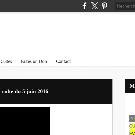
Cultes
Faites un Don
Contact
 culte du 5 juin 2016
IN
CU
EV