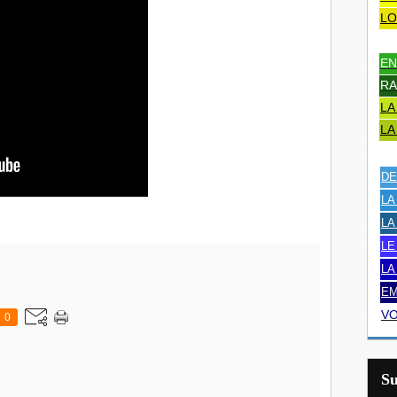
LO
EN
RA
LA
LA
DE
LA
LA
LE
LA
EM
VO
0
S