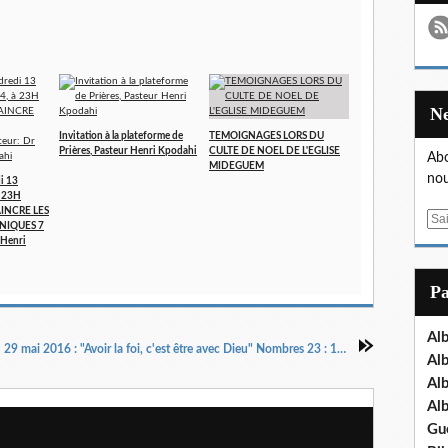
Invitation à la plateforme de
TEMOIGNAGES LORS DU
Prières, Pasteur Henri Kpodahi
CULTE DE NOEL DE L'EGLISE
Abo
MIDEGUEM
nou
i 13
 23H
AINCRE LES
E
NIQUES 7
m
 Henri
a
i
P
l
Al
Exhortation du 29 mai 2016 : "Avoir la foi, c'est être avec Dieu" Nombres 23 : 11-23"
Al
Al
Al
Gu