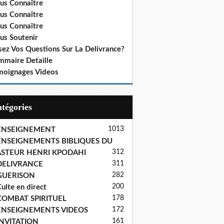
us Connaître
us Connaître
us Connaître
us Soutenir
sez Vos Questions Sur La Delivrance?
mmaire Detaille
moignages Videos
Catégories
1013
ENSEIGNEMENT
ENSEIGNEMENTS BIBLIQUES DU
312
ASTEUR HENRI KPODAHI
311
DELIVRANCE
282
GUERISON
200
ulte en direct
178
COMBAT SPIRITUEL
172
ENSEIGNEMENTS VIDEOS
161
INVITATION