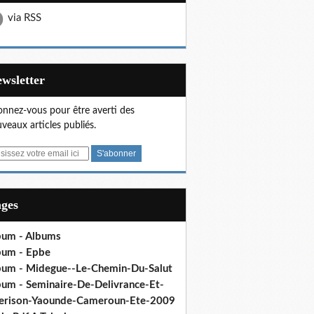
via RSS
Newsletter
nnez-vous pour être averti des
veaux articles publiés.
ages
bum - Albums
bum - Epbe
bum - Midegue--Le-Chemin-Du-Salut
bum - Seminaire-De-Delivrance-Et-
erison-Yaounde-Cameroun-Ete-2009