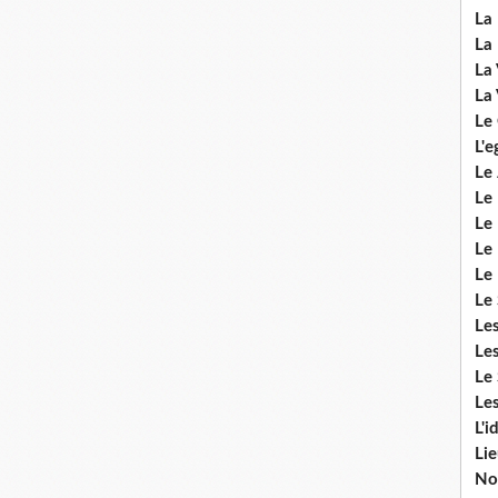
La 
La 
La 
La 
Le
L'e
Le 
Le
Le 
Le 
Le
Le 
Le
Les
Le 
Les
L'i
Li
No