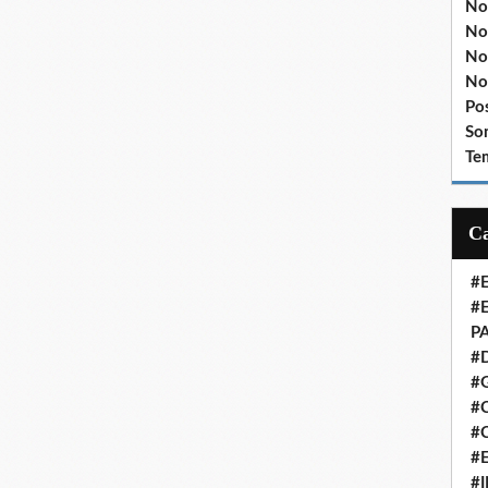
No
No
No
No
Po
So
Te
#
#
P
#
#
#C
#
#
#