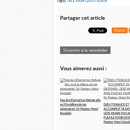
Tag(s) :
#LE PAIN QUOTIDIEN
Partager cet article
Repost
S'inscrire à la newsletter
Vous aimerez aussi :
Fais de L'Eternel ton Refuge afin
qu'il te délivre de tes
DIEU T’EXAUCE ET
adversaires" Dr Pasteur Henri
ACCOMPLIT TA DE
Kpodahi
GOD HEARS YOU 
FULFILS YOUR DES
Pasteur Henri Kpod