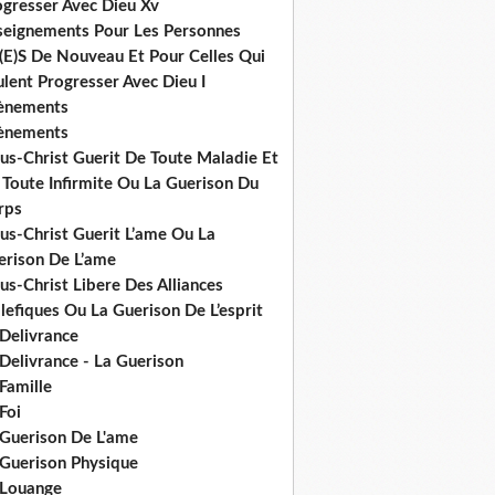
ogresser Avec Dieu Xv
seignements Pour Les Personnes
(E)S De Nouveau Et Pour Celles Qui
lent Progresser Avec Dieu I
ènements
ènements
us-Christ Guerit De Toute Maladie Et
 Toute Infirmite Ou La Guerison Du
rps
us-Christ Guerit L’ame Ou La
erison De L’ame
us-Christ Libere Des Alliances
efiques Ou La Guerison De L’esprit
 Delivrance
Delivrance - La Guerison
Famille
Foi
 Guerison De L'ame
 Guerison Physique
 Louange