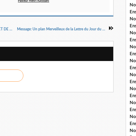
Pasteur Henri Kpodahi
No
En
No
En
INVITATION AU SEMINAIRE DE MIRACLES ET DE GUERISON DU DIMANCHE 30 OCTOBRE 2016
Message: Un plan Merveilleux de la Lettre du Jour du 20 octobre 2016 par le Dr Pasteur Henri KPODAHI
No
En
No
En
No
En
No
En
No
En
No
En
No
En
No