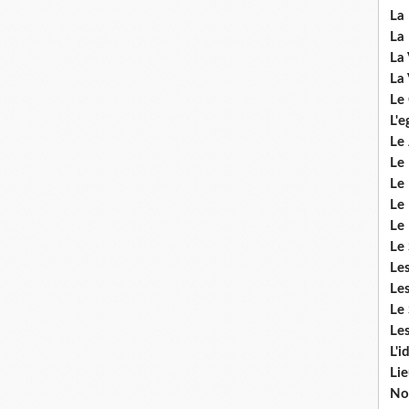
La 
La 
La 
La 
Le
L'e
Le 
Le
Le 
Le 
Le
Le 
Le
Les
Le 
Les
L'i
Li
No