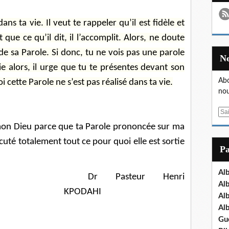
ns ta vie. Il veut te rappeler qu’il est fidèle et
t que ce qu’il dit, il l’accomplit. Alors, ne doute
 de sa Parole. Si donc, tu ne vois pas une parole
ie alors, il urge que tu te présentes devant son
Abo
cette Parole ne s’est pas réalisé dans ta vie.
nou
E
m
mon Dieu parce que ta Parole prononcée sur ma
a
cuté totalement tout ce pour quoi elle est sortie
i
P
l
Al
Dr Pasteur Henri
Al
KPODAHI
Al
Al
Gu