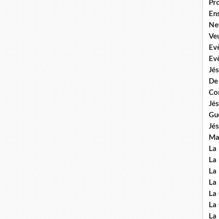
Pr
En
Ne
Veu
Ev
Ev
Jés
De
Co
Jés
Gu
Jés
Mal
La
La 
La 
La 
La
La
La