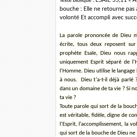
ESAÏE 55,11
A
Texte Biblique :
«
bouche : Elle ne retourne pas 
volonté Et accompli avec succè
La parole prononcée de Dieu mê
écrite, tous deux reposent su
prophète Esaïe, Dieu nous rapp
uniquement Esprit séparé de l’H
l’Homme. Dieu utilise le langage 
à nous.
Dieu t’a-t-il déjà parlé
dans un domaine de ta vie ? Si n
ta vie ?
Toute parole qui sort de la bou
est véritable, fidèle, digne de con
l’Esprit, l’accomplissement, la 
qui sort de la bouche de Dieu ne 