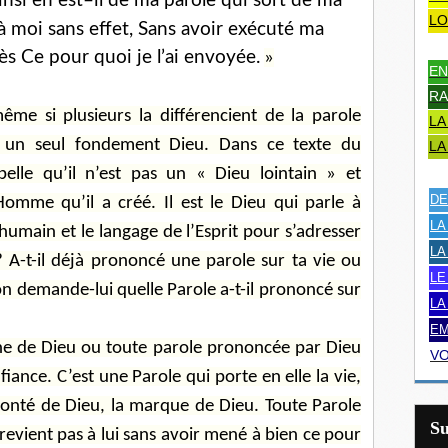
insi en est–il de ma parole qui sort de ma
LO
à moi sans effet, Sans avoir exécuté ma
s Ce pour quoi je l’ai envoyée.
»
EN
RA
me si plusieurs la différencient de la parole
LA
r un seul fondement Dieu. Dans ce texte du
LA
elle qu’il n’est pas un « Dieu lointain » et
DE
omme qu’il a créé. Il est le Dieu qui parle à
LA
humain et le langage de l’Esprit pour s’adresser
LA
 ? A-t-il déjà prononcé une parole sur ta vie ou
LE
on demande-lui quelle Parole a-t-il prononcé sur
LA
EM
che de Dieu ou toute parole prononcée par Dieu
VO
fiance. C’est une Parole qui porte en elle la vie,
volonté de Dieu, la marque de Dieu. Toute Parole
S
revient pas à lui sans avoir mené à bien ce pour