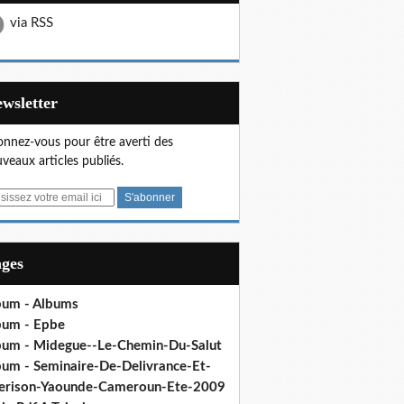
via RSS
Newsletter
nnez-vous pour être averti des
veaux articles publiés.
ages
bum - Albums
bum - Epbe
bum - Midegue--Le-Chemin-Du-Salut
bum - Seminaire-De-Delivrance-Et-
erison-Yaounde-Cameroun-Ete-2009