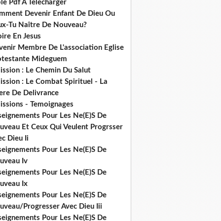
le Pdf A Telecharger
mment Devenir Enfant De Dieu Ou
ux-Tu Naître De Nouveau?
ire En Jesus
venir Membre De L'association Eglise
otestante Mideguem
ission : Le Chemin Du Salut
ssion : Le Combat Spirituel - La
ere De Delivrance
issions - Temoignages
seignements Pour Les Ne(E)S De
uveau Et Ceux Qui Veulent Progrsser
c Dieu Ii
seignements Pour Les Ne(E)S De
uveau Iv
seignements Pour Les Ne(E)S De
uveau Ix
seignements Pour Les Ne(E)S De
uveau/Progresser Avec Dieu Iii
seignements Pour Les Ne(E)S De