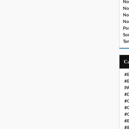
No
No
No
No
Po
So
Te
#
#
P
#
#
#C
#
#
#