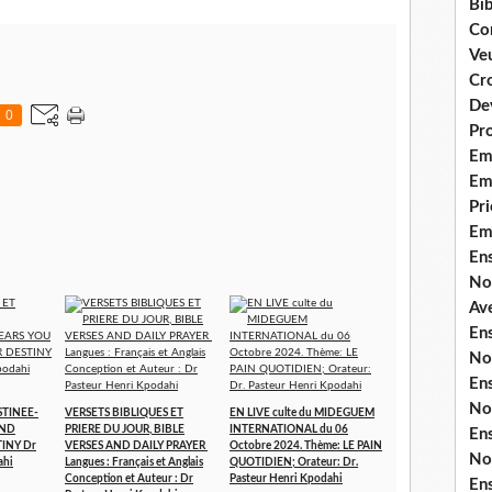
Bib
Co
Ve
Cro
De
0
Pr
Em
Emi
Pri
Em
En
No
Ave
En
No
En
No
STINEE-
VERSETS BIBLIQUES ET
EN LIVE culte du MIDEGUEM
AND
PRIERE DU JOUR, BIBLE
INTERNATIONAL du 06
En
TINY Dr
VERSES AND DAILY PRAYER
Octobre 2024. Thème: LE PAIN
No
ahi
Langues : Français et Anglais
QUOTIDIEN; Orateur: Dr.
Conception et Auteur : Dr
Pasteur Henri Kpodahi
En