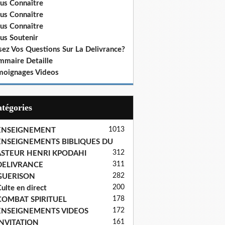
us Connaître
us Connaître
us Connaître
us Soutenir
sez Vos Questions Sur La Delivrance?
mmaire Detaille
moignages Videos
Catégories
1013
ENSEIGNEMENT
ENSEIGNEMENTS BIBLIQUES DU
312
ASTEUR HENRI KPODAHI
311
DELIVRANCE
282
GUERISON
200
ulte en direct
178
COMBAT SPIRITUEL
172
ENSEIGNEMENTS VIDEOS
161
INVITATION