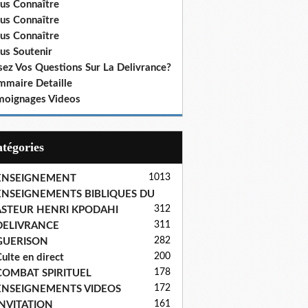
us Connaître
us Connaître
us Connaître
us Soutenir
sez Vos Questions Sur La Delivrance?
mmaire Detaille
moignages Videos
Catégories
1013
ENSEIGNEMENT
ENSEIGNEMENTS BIBLIQUES DU
312
ASTEUR HENRI KPODAHI
311
DELIVRANCE
282
GUERISON
200
ulte en direct
178
COMBAT SPIRITUEL
172
ENSEIGNEMENTS VIDEOS
161
INVITATION