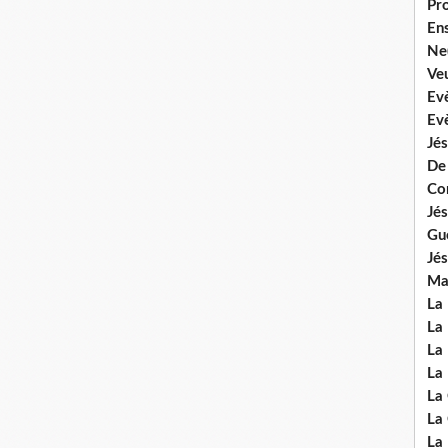
Pr
En
Ne
Veu
Ev
Ev
Jés
De
Co
Jés
Gu
Jés
Mal
La
La 
La 
La 
La
La
La