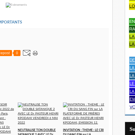
LO
EN
IMPORTANTS
RA
LA
LA
epost
0
DE
LA
LA
LE
LA
EM
VO
S
NEUTRALISE TON DOUBLE
INVITATION : THEME : LE CRI
SATANIQUE 2 AVEC LE Dr
DU SANG FIN sur LA