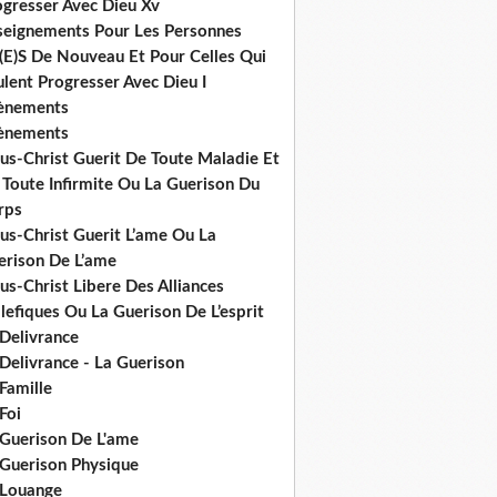
ogresser Avec Dieu Xv
seignements Pour Les Personnes
(E)S De Nouveau Et Pour Celles Qui
lent Progresser Avec Dieu I
ènements
ènements
us-Christ Guerit De Toute Maladie Et
 Toute Infirmite Ou La Guerison Du
rps
us-Christ Guerit L’ame Ou La
erison De L’ame
us-Christ Libere Des Alliances
efiques Ou La Guerison De L’esprit
 Delivrance
Delivrance - La Guerison
Famille
Foi
 Guerison De L'ame
 Guerison Physique
 Louange