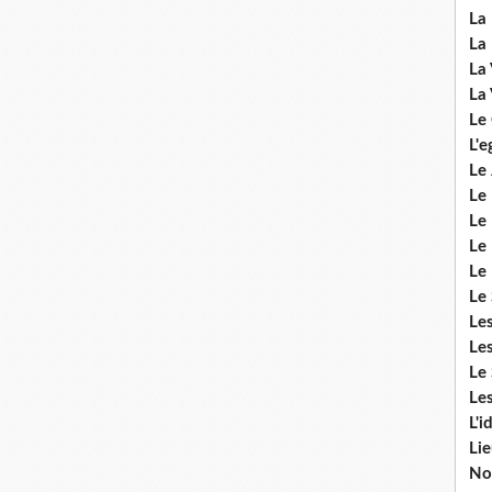
La 
La 
La 
La 
Le
L'e
Le 
Le
Le 
Le 
Le
Le 
Le
Les
Le 
Les
L'i
Li
No