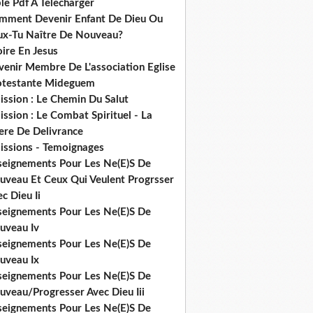
le Pdf A Telecharger
mment Devenir Enfant De Dieu Ou
ux-Tu Naître De Nouveau?
ire En Jesus
venir Membre De L'association Eglise
otestante Mideguem
ission : Le Chemin Du Salut
ssion : Le Combat Spirituel - La
ere De Delivrance
issions - Temoignages
seignements Pour Les Ne(E)S De
uveau Et Ceux Qui Veulent Progrsser
c Dieu Ii
seignements Pour Les Ne(E)S De
uveau Iv
seignements Pour Les Ne(E)S De
uveau Ix
seignements Pour Les Ne(E)S De
uveau/Progresser Avec Dieu Iii
seignements Pour Les Ne(E)S De