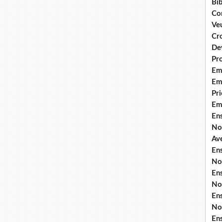
Bib
Co
Ve
Cro
De
Pr
Em
Emi
Pri
Em
En
No
Ave
En
No
En
No
En
No
En