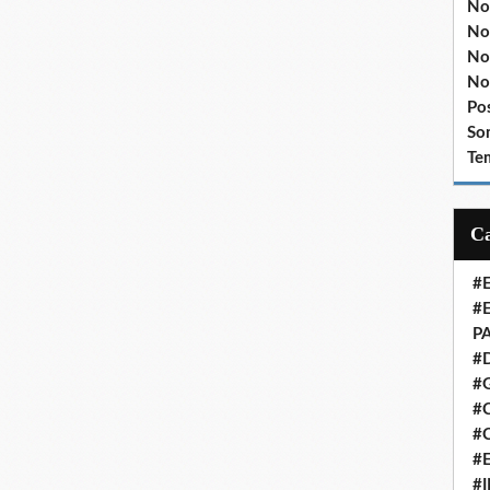
No
No
No
No
Po
So
Te
#
#
P
#
#
#C
#
#
#