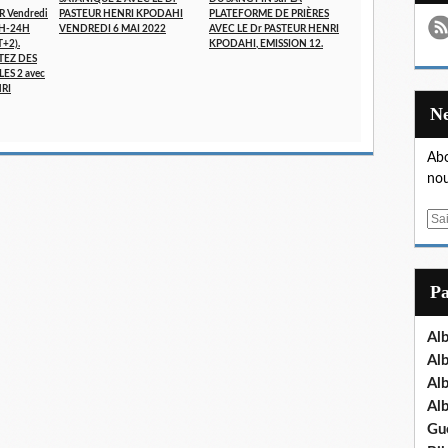
R Vendredi
PASTEUR HENRI KPODAHI
PLATEFORME DE PRIÈRES
3H-24H
VENDREDI 6 MAI 2022
AVEC LE Dr PASTEUR HENRI
T+2).
KPODAHI, EMISSION 12.
RTEZ DES
ES 2 avec
NRI
Abo
nou
E
m
a
i
P
l
Al
Al
Al
Al
Gu