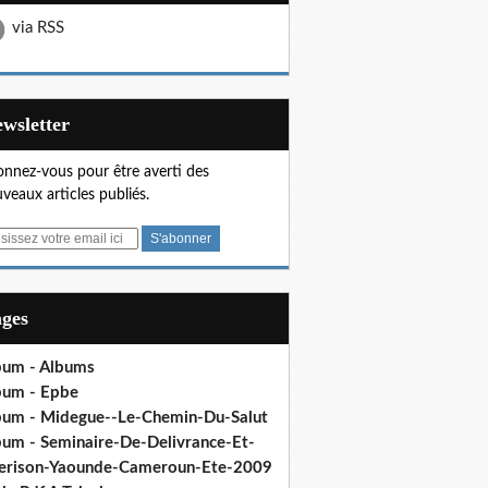
via RSS
Newsletter
nnez-vous pour être averti des
veaux articles publiés.
ages
bum - Albums
bum - Epbe
bum - Midegue--Le-Chemin-Du-Salut
bum - Seminaire-De-Delivrance-Et-
erison-Yaounde-Cameroun-Ete-2009