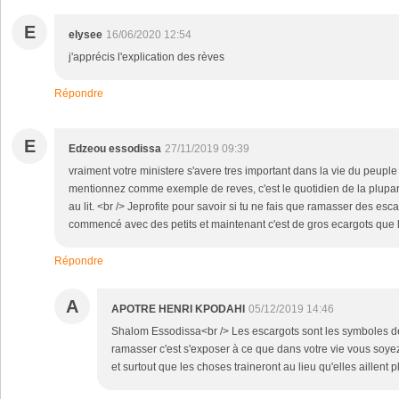
E
elysee
16/06/2020 12:54
j'apprécis l'explication des rèves
Répondre
E
Edzeou essodissa
27/11/2019 09:39
vraiment votre ministere s'avere tres important dans la vie du peuple
mentionnez comme exemple de reves, c'est le quotidien de la plupar
au lit. <br /> Jeprofite pour savoir si tu ne fais que ramasser des es
commencé avec des petits et maintenant c'est de gros ecargots que l
Répondre
A
APOTRE HENRI KPODAHI
05/12/2019 14:46
Shalom Essodissa<br /> Les escargots sont les symboles de 
ramasser c'est s'exposer à ce que dans votre vie vous soyez
et surtout que les choses traineront au lieu qu'elles aillent pl