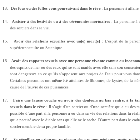
13.
Des fous ou des folles vous poursuivant dans le rêve
: La personne à affaire 
14.
Assister à des festivités ou à des cérémonies mortuaires
: La personne à a
des sorciers dans sa vie.
15.
Avoir des relations sexuelles avec un(e) mort(e)
: L’esprit de la perso
supérieur occulte ou Satanique.
16.
Avoir des rapports sexuels avec une personne vivante connue ou inconnu
des esprits de mer ou des eaux qui se sont mariés avec elle sans son consent
sont dangereux en ce qu’ils s’opposent aux projets de Dieu pour vous dans
Certaines personnes ont même été atteintes de fibromes, de kystes, de la stéri
cause de l’œuvre de ces puissances.
17.
Faire une fausse couche ou avoir des douleurs au bas ventre, à la tai
sexuels dans le rêve
: Il s’agit d’un sorcier ou d’une sorcière qui a eu des r
possible d’une part si la personne a eu dans sa vie des relations dans la r
qui a pactisé avec le diable sans qu’elle ne le sache. D’autre part dans le ca
sorcier membre de sa propre famille.
18.
Se réveiller en saignant au niveau des organes génitaux après avoir 