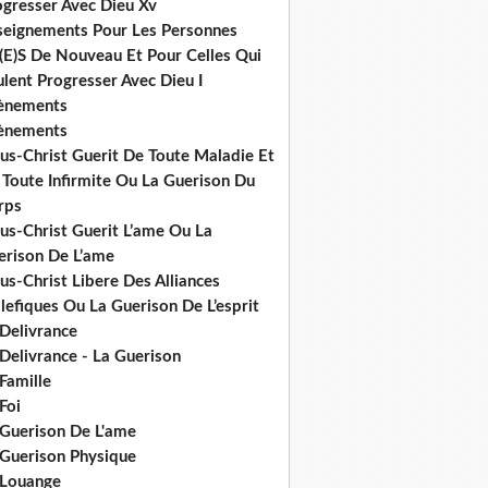
ogresser Avec Dieu Xv
seignements Pour Les Personnes
(E)S De Nouveau Et Pour Celles Qui
lent Progresser Avec Dieu I
ènements
ènements
us-Christ Guerit De Toute Maladie Et
 Toute Infirmite Ou La Guerison Du
rps
us-Christ Guerit L’ame Ou La
erison De L’ame
us-Christ Libere Des Alliances
efiques Ou La Guerison De L’esprit
 Delivrance
Delivrance - La Guerison
Famille
Foi
 Guerison De L'ame
 Guerison Physique
 Louange