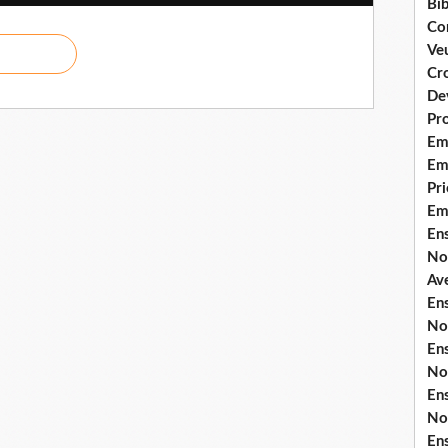
Bib
Co
Ve
Cro
De
Pr
Em
Emi
Pri
Em
En
No
Ave
En
No
En
No
En
No
En