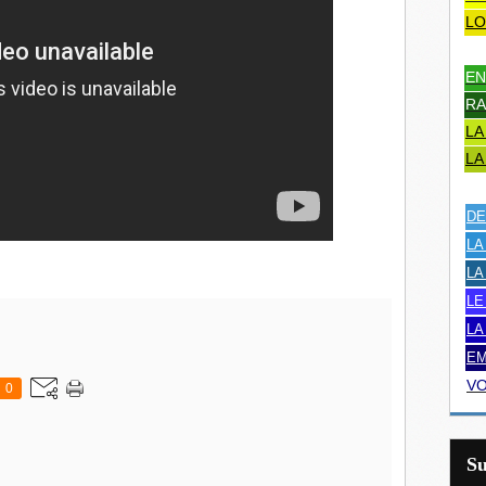
LO
EN
RA
LA
LA
DE
LA
LA
LE
LA
EM
VO
0
S