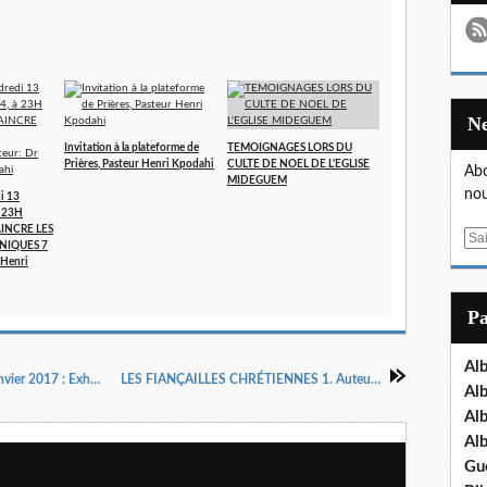
Invitation à la plateforme de
TEMOIGNAGES LORS DU
Prières, Pasteur Henri Kpodahi
CULTE DE NOEL DE L'EGLISE
Abo
MIDEGUEM
nou
i 13
 23H
AINCRE LES
E
NIQUES 7
m
 Henri
a
i
P
l
Al
Séminaire de miracles et de guérisons du 29 janvier 2017 : Exhortation de Prophétesse Irène Makita
LES FIANÇAILLES CHRÉTIENNES 1. Auteur : Apôtre Henri KPODAHI.
Al
Al
Al
Gu