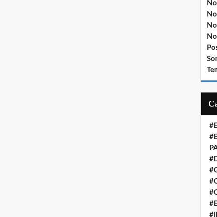
No
No
No
No
Po
So
Te
#
#
P
#
#
#C
#
#
#