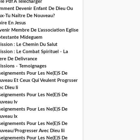
le Pdf A Telecharger
mment Devenir Enfant De Dieu Ou
ux-Tu Naître De Nouveau?
ire En Jesus
venir Membre De L'association Eglise
otestante Mideguem
ission : Le Chemin Du Salut
ssion : Le Combat Spirituel - La
ere De Delivrance
issions - Temoignages
seignements Pour Les Ne(E)S De
uveau Et Ceux Qui Veulent Progrsser
c Dieu Ii
seignements Pour Les Ne(E)S De
uveau Iv
seignements Pour Les Ne(E)S De
uveau Ix
seignements Pour Les Ne(E)S De
uveau/Progresser Avec Dieu Iii
seignements Pour Les Ne(E)S De