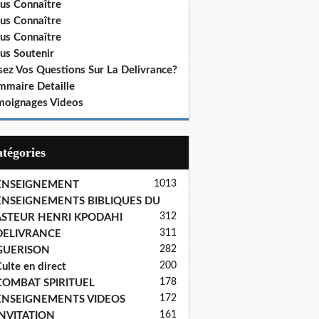
us Connaître
us Connaître
us Connaître
us Soutenir
sez Vos Questions Sur La Delivrance?
mmaire Detaille
moignages Videos
Catégories
1013
ENSEIGNEMENT
ENSEIGNEMENTS BIBLIQUES DU
312
ASTEUR HENRI KPODAHI
311
DELIVRANCE
282
GUERISON
200
ulte en direct
178
COMBAT SPIRITUEL
172
ENSEIGNEMENTS VIDEOS
161
INVITATION