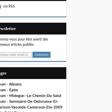
via RSS
Newsletter
nnez-vous pour être averti des
veaux articles publiés.
ages
bum - Albums
bum - Epbe
bum - Midegue--Le-Chemin-Du-Salut
bum - Seminaire-De-Delivrance-Et-
erison-Yaounde-Cameroun-Ete-2009