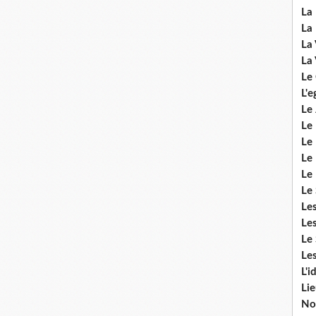
La 
La 
La 
La 
Le
L'e
Le 
Le
Le 
Le 
Le
Le 
Le
Les
Le 
Les
L'i
Li
No