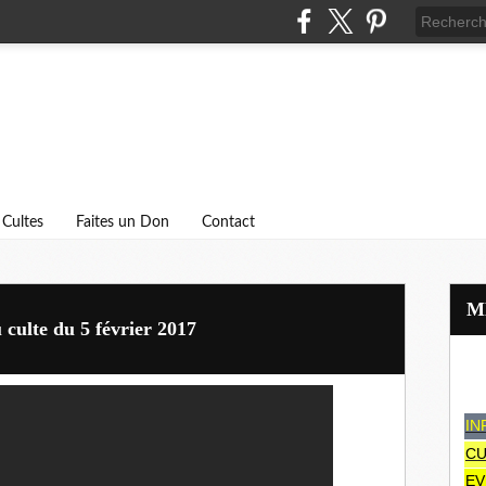
Cultes
Faites un Don
Contact
 culte du 5 février 2017
IN
CU
EV