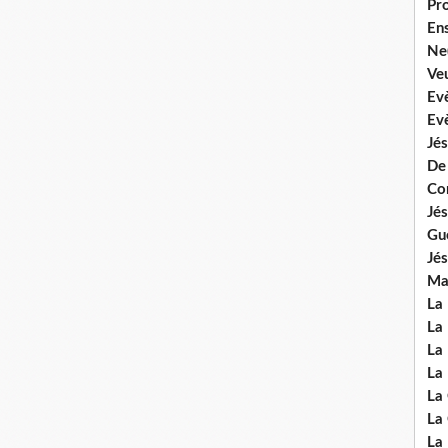
Pr
En
Ne
Veu
Ev
Ev
Jés
De
Co
Jés
Gu
Jés
Mal
La
La 
La 
La 
La
La
La