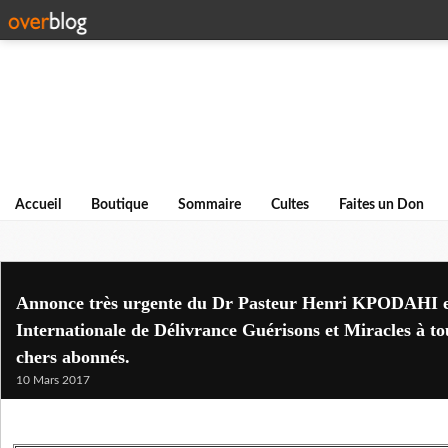
Accueil
Boutique
Sommaire
Cultes
Faites un Don
Annonce très urgente du Dr Pasteur Henri KPODAHI e
Internationale de Délivrance Guérisons et Miracles à tou
chers abonnés.
10 Mars 2017