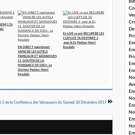
Bib
Co
Ve
Cro
EMI 1 Dr
De
ahi
En LIVE ce soir RECUPERE LES
Pr
CLEFS DE TA DESTINEE 2
Em
avec le Dr Pasteur Henri
EN DIRECT maintenant
Kpodahi
Emi
VAINCRE LES AUTELS
Pri
FAMILIAUX ET SATANIQUES
11, DOUTER DE LA
Em
PUISSANCE DE DIEU : Le
Docteur Pasteur Henri
En
Kpodahi
No
Ave
En
No
ait 2 de la Conférence des Vainqueurs du Samedi 30 Décembre 2017
En
No
En
No
En