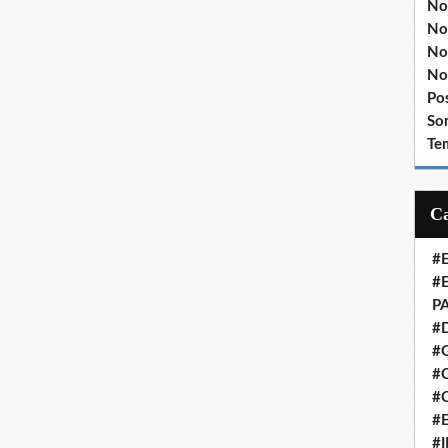
No
No
No
No
Po
So
Te
#
#
P
#
#
#C
#
#
#