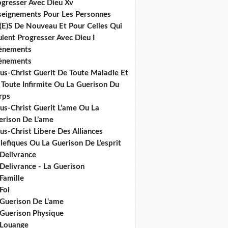
ogresser Avec Dieu Xv
seignements Pour Les Personnes
(E)S De Nouveau Et Pour Celles Qui
lent Progresser Avec Dieu I
ènements
ènements
us-Christ Guerit De Toute Maladie Et
 Toute Infirmite Ou La Guerison Du
rps
us-Christ Guerit L’ame Ou La
erison De L’ame
us-Christ Libere Des Alliances
efiques Ou La Guerison De L’esprit
 Delivrance
Delivrance - La Guerison
Famille
Foi
 Guerison De L'ame
 Guerison Physique
 Louange