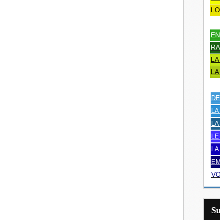
LO
EN
RA
LA
LA
DE
LA
LA
LE
LA
EM
VO
S