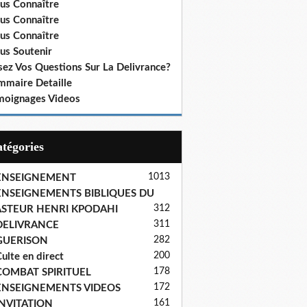
us Connaître
us Connaître
us Connaître
us Soutenir
sez Vos Questions Sur La Delivrance?
mmaire Detaille
moignages Videos
Catégories
1013
ENSEIGNEMENT
ENSEIGNEMENTS BIBLIQUES DU
312
ASTEUR HENRI KPODAHI
311
DELIVRANCE
282
GUERISON
200
ulte en direct
178
COMBAT SPIRITUEL
172
ENSEIGNEMENTS VIDEOS
161
INVITATION