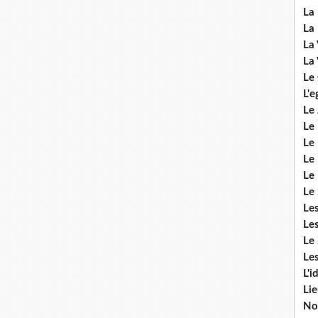
La 
La 
La 
La 
Le
L'e
Le 
Le
Le 
Le 
Le
Le 
Le
Les
Le 
Les
L'i
Li
No