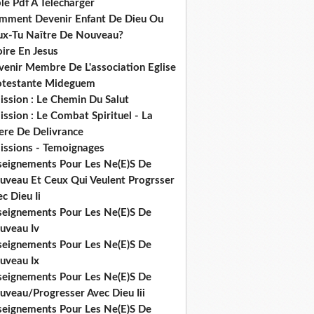
le Pdf A Telecharger
mment Devenir Enfant De Dieu Ou
ux-Tu Naître De Nouveau?
ire En Jesus
venir Membre De L'association Eglise
otestante Mideguem
ission : Le Chemin Du Salut
ssion : Le Combat Spirituel - La
ere De Delivrance
issions - Temoignages
seignements Pour Les Ne(E)S De
uveau Et Ceux Qui Veulent Progrsser
c Dieu Ii
seignements Pour Les Ne(E)S De
uveau Iv
seignements Pour Les Ne(E)S De
uveau Ix
seignements Pour Les Ne(E)S De
uveau/Progresser Avec Dieu Iii
seignements Pour Les Ne(E)S De