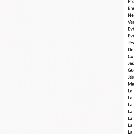
Pr
En
Ne
Veu
Ev
Ev
Jés
De
Co
Jés
Gu
Jés
Mal
La
La 
La 
La 
La
La
La