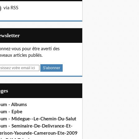
via RSS
Newsletter
nnez-vous pour être averti des
veaux articles publiés.
ages
bum - Albums
bum - Epbe
bum - Midegue--Le-Chemin-Du-Salut
bum - Seminaire-De-Delivrance-Et-
erison-Yaounde-Cameroun-Ete-2009