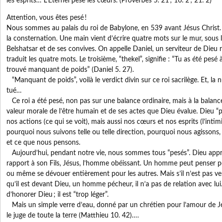
les esprits… L’Éternel pèse les cœurs. (Proverbes 5. 21 ; 16. 2 ; 21. 2)
Attention, vous êtes pesé !
Nous sommes au palais du roi de Babylone, en 539 avant Jésus Christ. D
la consternation. Une main vient d’écrire quatre mots sur le mur, sous l
Belshatsar et de ses convives. On appelle Daniel, un serviteur de Dieu r
traduit les quatre mots. Le troisième, “thekel”, signifie : “Tu as été pesé 
trouvé manquant de poids” (Daniel 5. 27).
“Manquant de poids”, voilà le verdict divin sur ce roi sacrilège. Et, la n
tué…
Ce roi a été pesé, non pas sur une balance ordinaire, mais à la balance d
valeur morale de l’être humain et de ses actes que Dieu évalue. Dieu “
nos actions (ce qui se voit), mais aussi nos cœurs et nos esprits (l’intimit
pourquoi nous suivons telle ou telle direction, pourquoi nous agissons
et ce que nous pensons.
Aujourd’hui, pendant notre vie, nous sommes tous “pesés”. Dieu app
rapport à son Fils, Jésus, l’homme obéissant. Un homme peut penser pouv
ou même se dévouer entièrement pour les autres. Mais s’il n’est pas v
qu’il est devant Dieu, un homme pécheur, il n’a pas de relation avec lui.
d’honorer Dieu ; il est “trop léger”.
Mais un simple verre d’eau, donné par un chrétien pour l’amour de Jé
le juge de toute la terre (Matthieu 10. 42)….