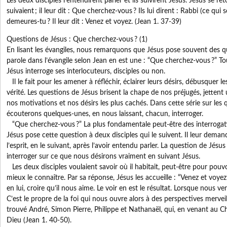
Les deux disciples l’entendirent parler et ils suivirent Jésus. Jésus se reto
suivaient ; il leur dit : Que cherchez-vous ? Ils lui dirent : Rabbi (ce qui 
demeures-tu ? Il leur dit : Venez et voyez. (Jean 1. 37-39)
Questions de Jésus : Que cherchez-vous ? (1)
En lisant les évangiles, nous remarquons que Jésus pose souvent des q
parole dans l’évangile selon Jean en est une : “Que cherchez-vous ?” To
Jésus interroge ses interlocuteurs, disciples ou non.
Il le fait pour les amener à réfléchir, éclairer leurs désirs, débusquer les
vérité. Les questions de Jésus brisent la chape de nos préjugés, jettent
nos motivations et nos désirs les plus cachés. Dans cette série sur les
écouterons quelques-unes, en nous laissant, chacun, interroger.
“Que cherchez-vous ?” La plus fondamentale peut-être des interrogat
Jésus pose cette question à deux disciples qui le suivent. Il leur deman
l’esprit, en le suivant, après l’avoir entendu parler. La question de Jés
interroger sur ce que nous désirons vraiment en suivant Jésus.
Les deux disciples voulaient savoir où il habitait, peut-être pour pouvoir
mieux le connaître. Par sa réponse, Jésus les accueille : “Venez et voyez”.
en lui, croire qu’il nous aime. Le voir en est le résultat. Lorsque nous ve
C’est le propre de la foi qui nous ouvre alors à des perspectives merveil
trouvé André, Simon Pierre, Philippe et Nathanaël, qui, en venant au Chri
Dieu (Jean 1. 40-50).