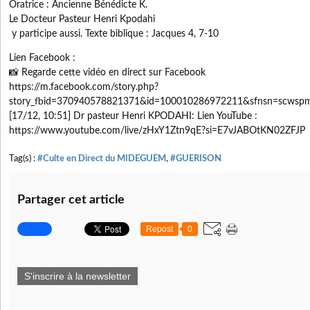
Oratrice : Ancienne Bénédicte K.
Le Docteur Pasteur Henri Kpodahi
y participe aussi. Texte biblique : Jacques 4, 7-10
Lien Facebook :
📸 Regarde cette vidéo en direct sur Facebook
https://m.facebook.com/story.php?
story_fbid=370940578821371&id=100010286972211&sfnsn=scwsp
[17/12, 10:51] Dr pasteur Henri KPODAHI: Lien YouTube :
https://www.youtube.com/live/zHxY1Ztn9qE?si=E7vJABOtKN02ZFJP
Tag(s) :
#Culte en Direct du MIDEGUEM
,
#GUERISON
Partager cet article
Repost
0
S'inscrire à la newsletter