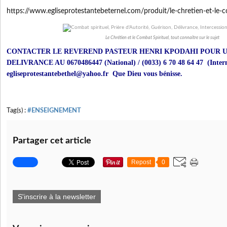
https://www.egliseprotestantebeternel.com/produit/le-chretien-et-le-c
Le Chrétien et le Combat Spirituel, tout connaître sur le sujet
CONTACTER LE REVEREND PASTEUR HENRI KPODAHI POUR U
DELIVRANCE AU 0670486447 (National) / (0033) 6 70 48 64 47 (Internat
egliseprotestantebethel@yahoo.fr Que Dieu vous bénisse.
Tag(s) :
#ENSEIGNEMENT
Partager cet article
Repost
0
S'inscrire à la newsletter