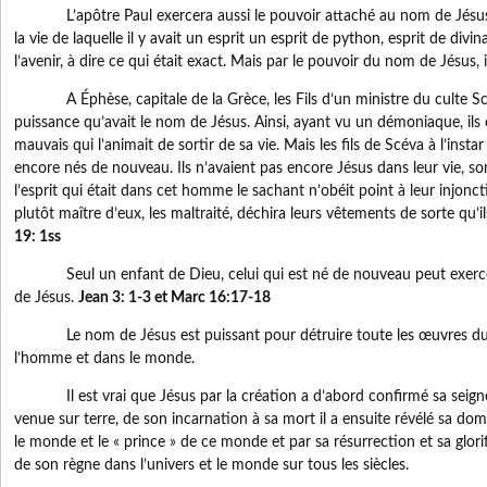
L’apôtre Paul exercera aussi le pouvoir attaché au nom de Jésus
la vie de laquelle il y avait un esprit un esprit de python, esprit de divi
l’avenir, à dire ce qui était exact. Mais par le pouvoir du nom de Jésus,
A Éphèse, capitale de la Grèce, les Fils d’un ministre du culte Scé
puissance qu’avait le nom de Jésus. Ainsi, ayant vu un démoniaque, ils 
mauvais qui l’animait de sortir de sa vie. Mais les fils de Scéva à l’ins
encore nés de nouveau. Ils n’avaient pas encore Jésus dans leur vie, son
l’esprit qui était dans cet homme le sachant n’obéit point à leur injonctio
plutôt maître d’eux, les maltraité, déchira leurs vêtements de sorte qu’il
19: 1ss
Seul un enfant de Dieu, celui qui est né de nouveau peut exerce
de Jésus.
Jean 3: 1-3 et Marc 16:17-18
Le nom de Jésus est puissant pour détruire toute les œuvres du d
l’homme et dans le monde.
Il est vrai que Jésus par la création a d’abord confirmé sa seigne
venue sur terre, de son incarnation à sa mort il a ensuite révélé sa dom
le monde et le « prince » de ce monde et par sa résurrection et sa glorif
de son règne dans l’univers et le monde sur tous les siècles.