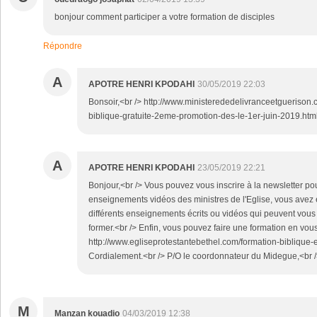
bonjour comment participer a votre formation de disciples
Répondre
A
APOTRE HENRI KPODAHI
30/05/2019 22:03
Bonsoir,<br /> http://www.ministerededelivranceetguerison
biblique-gratuite-2eme-promotion-des-le-1er-juin-2019.htm
A
APOTRE HENRI KPODAHI
23/05/2019 22:21
Bonjour,<br /> Vous pouvez vous inscrire à la newsletter po
enseignements vidéos des ministres de l'Eglise, vous avez 
différents enseignements écrits ou vidéos qui peuvent vous e
former.<br /> Enfin, vous pouvez faire une formation en vous i
http://www.egliseprotestantebethel.com/formation-biblique-e
Cordialement.<br /> P/O le coordonnateur du Midegue,<br /
M
Manzan kouadio
04/03/2019 12:38