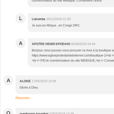
coordonnateur du site Midegue, Conseillère Grâce
L
Lukumba
30/12/2020 21:50
Je suis en Afrique , en Congo DRC.
A
APOTRE HENRI KPODAHI
06/08/2020 04:46
Bonjour, vous pouvez vous procurer ce livre à la boutique sur 
https://www.egliseprotestantebeternel.com/boutique-2/<br />
<br /> P/O le coordonnateur du site MIDEGUE,<br /> Consei
A
ALOISE
17/05/2020 10:58
Gloire à Dieu
Répondre
O
ouedraogo josaphat
02/04/2019 13:39