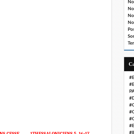
No
No
No
No
Po
So
Te
#
#
P
#
#
#C
#
#
#
 CESSE.........1THESSALONICIENS 5, 16-17