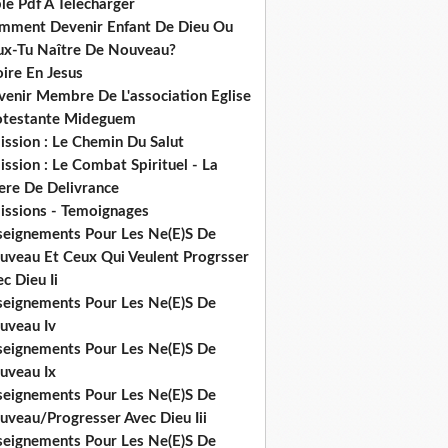
le Pdf A Telecharger
mment Devenir Enfant De Dieu Ou
ux-Tu Naître De Nouveau?
ire En Jesus
venir Membre De L'association Eglise
otestante Mideguem
ission : Le Chemin Du Salut
ssion : Le Combat Spirituel - La
ere De Delivrance
issions - Temoignages
seignements Pour Les Ne(E)S De
uveau Et Ceux Qui Veulent Progrsser
c Dieu Ii
seignements Pour Les Ne(E)S De
uveau Iv
seignements Pour Les Ne(E)S De
uveau Ix
seignements Pour Les Ne(E)S De
uveau/Progresser Avec Dieu Iii
seignements Pour Les Ne(E)S De