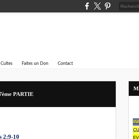
Cultes
Faites un Don
Contact
7ème PARTIE
IN
CU
s 2:9-10
EV