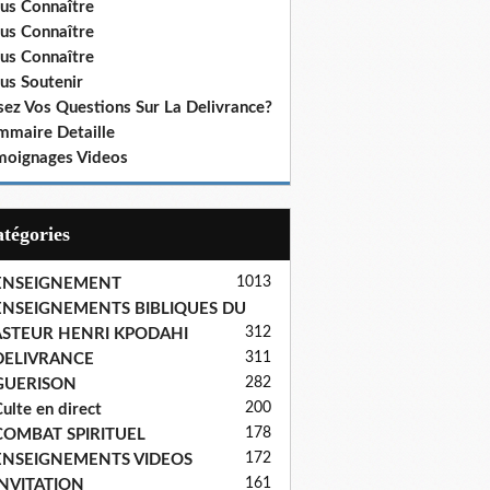
us Connaître
us Connaître
us Connaître
us Soutenir
sez Vos Questions Sur La Delivrance?
mmaire Detaille
moignages Videos
Catégories
1013
ENSEIGNEMENT
ENSEIGNEMENTS BIBLIQUES DU
312
ASTEUR HENRI KPODAHI
311
DELIVRANCE
282
GUERISON
200
ulte en direct
178
COMBAT SPIRITUEL
172
ENSEIGNEMENTS VIDEOS
161
INVITATION