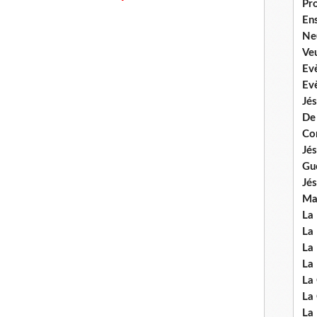
Pr
En
Ne
Veu
Ev
Ev
Jés
De
Co
Jés
Gu
Jés
Mal
La
La 
La 
La 
La
La
La