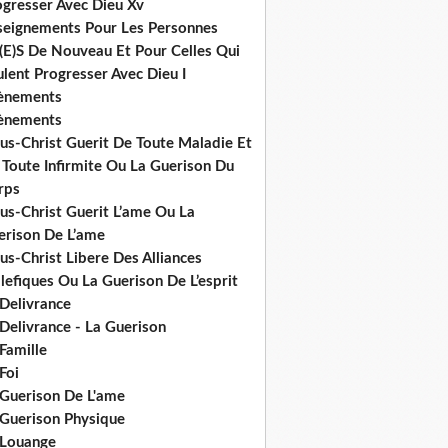
ogresser Avec Dieu Xv
seignements Pour Les Personnes
(E)S De Nouveau Et Pour Celles Qui
lent Progresser Avec Dieu I
ènements
ènements
us-Christ Guerit De Toute Maladie Et
 Toute Infirmite Ou La Guerison Du
rps
us-Christ Guerit L’ame Ou La
erison De L’ame
us-Christ Libere Des Alliances
efiques Ou La Guerison De L’esprit
 Delivrance
Delivrance - La Guerison
Famille
Foi
 Guerison De L'ame
 Guerison Physique
 Louange