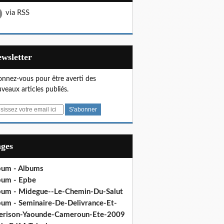
via RSS
Newsletter
nnez-vous pour être averti des
veaux articles publiés.
ages
bum - Albums
bum - Epbe
bum - Midegue--Le-Chemin-Du-Salut
bum - Seminaire-De-Delivrance-Et-
erison-Yaounde-Cameroun-Ete-2009