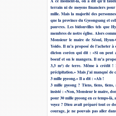
A ce moment-là, on a dit qu’il faudra
terrain ni de moyens financiers pour
mille. Mais la majorité des personnes 
que la province du Gyeongsang et celle 
pauvres. Les bidonvilles tels que H
membres de notre église. Alors comm
Monsieur le maire de Séoul, Hyun-O
Yoido. Il m’a proposé de l’acheter à 
dicton coréen qui dit : «Si on peut
boeuf et on le mangera. Il m’a prop
3,3 m²) de terre. Même à crédit ! 
précipitation.» Mais j’ai manqué de c
3 mille pyeong.» Il a dit : «Ah !
3 mille pyeong ? Tiens, tiens, tiens,
insisté : «Non, Monsieur le maire, do
pour 30 mille pyeong en ce temps-là, a
voyez ? Dieu avait préparé tout ce do
courage, je ne pouvais pas aller dans