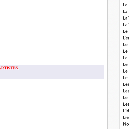
La 
La 
La 
La 
Le
L'e
Le 
Le
Le 
Le 
ARTISTES
Le
Le 
Le
Les
Le 
Les
L'i
Li
No