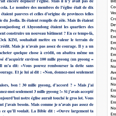
it encore déplacer l’église. Mais il n’y avait pas de
Bib
 cela. Le nombre des membres de l’église était de dix
Co
étaient pauvres et celles d’origine de provinces telles
Ve
Cro
du Jeolla. Ils étaient remplis de zèle. Mais ils étaient
De
yeonjaedong et Ahyeondong étaient les quartiers des
Pr
ent construire un nouveau bâtiment ? En ce temps-là,
Em
ck KIM, souhaitait mettre en valeur le terrain de
Emi
crédit. Mais je n’avais pas assez de courage. Il y a un
Pri
 acheter quelque chose à crédit, on abattra même un
Em
osé d’acquérir environ 100 mille pyeong (un pyeong =
En
Il m’a dit: «Vous pouvez rembourser la dette sans
No
ourage. Et je lui ai dit : «Non, donnez-moi seulement
Ave
En
 alors, bon ! 30 mille pyeong, d’accord ? » Mais j’ai
No
nnez-moi seulement 3 mille pyeong !» Si j’avais accepté
En
No
ujourd’hui notre église aurait touché le gros lot. Vous
En
nt j’avais besoin. Mais comme je n’avais pas assez de
No
 ce qu’Il voulait. La Bible dit : «Ouvre largement ta
En