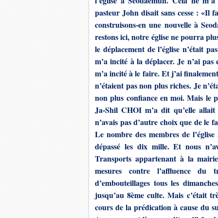
l’église à Seodaemun. Celà ne m’a r
pasteur John disait sans cesse : «Il 
construisons-en une nouvelle à Seod
restons ici, notre église ne pourra pl
le déplacement de l’église n’était pa
m’a incité à la déplacer. Je n’ai pas
m’a incité à le faire. Et j’ai finaleme
n’étaient pas non plus riches. Je n’ét
non plus confiance en moi. Mais le p
Ja-Shil CHOI m’a dit qu’elle allait p
n’avais pas d’autre choix que de le 
Le nombre des membres de l’église a a
dépassé les dix mille. Et nous n
Transports appartenant à la mairi
mesures contre l’affluence du t
d’embouteillages tous les dimanche
jusqu’au 8
ème
culte. Mais c’était t
cours de la prédication à cause du s