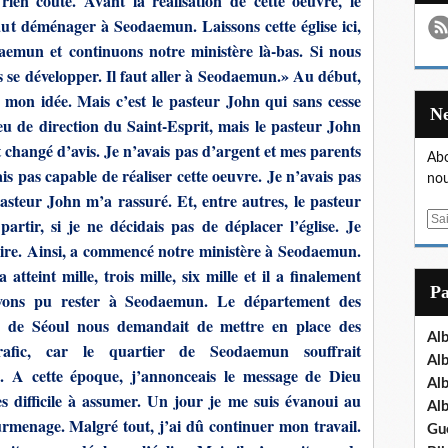
ien coûté. Avant la réalisation de cette oeuvre, le
faut déménager à Seodaemun. Laissons cette église ici,
aemun et continuons notre ministère là-bas. Si nous
us se développer. Il faut aller à Seodaemun.» Au début,
s mon idée. Mais c’est le pasteur John qui sans cesse
 eu de direction du Saint-Esprit, mais le pasteur John
nt changé d’avis. Je n’avais pas d’argent et mes parents
Abo
ais pas capable de réaliser cette oeuvre. Je n’avais pas
nou
asteur John m’a rassuré. Et, entre autres, le pasteur
E
artir, si je ne décidais pas de déplacer l’église. Je
m
faire. Ainsi, a commencé notre ministère à Seodaemun.
a
tteint mille, trois mille, six mille et il a finalement
i
P
’avons pu rester à Seodaemun. Le département des
l
e de Séoul nous demandait de mettre en place des
Al
rafic, car le quartier de Seodaemun souffrait
Al
s. A cette époque, j’annonceais le message de Dieu
Al
rès difficile à assumer. Un jour je me suis évanoui au
Al
urmenage. Malgré tout, j’ai dû continuer mon travail.
Gu