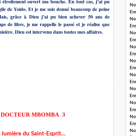
ai étroitement ouvert ma bouche. En tout cas, j’ai pu
No
ngile de Yoido. Et je me suis donné beaucoup de peine
En
ais, grâce à Dieu j’ai pu bien achever 50 ans de
No
ps de libre, je me rappelle le passé et je réalise que
En
stère. Dieu est intervenu dans toutes mes affaires.
No
En
No
En
No
En
No
En
No
En
No
En
DOCTEUR MBOMBA 3
No
En
No
lumière du Saint-Esprit...