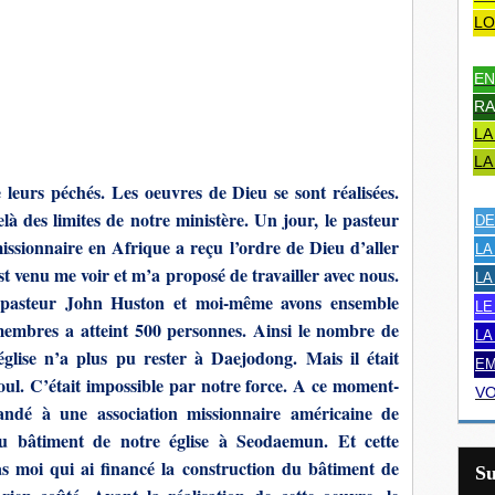
LO
EN
RA
LA
LA
leurs péchés. Les oeuvres de Dieu se sont réalisées.
à des limites de notre ministère. Un jour, le pasteur
DE
ssionnaire en Afrique a reçu l’ordre de Dieu d’aller
LA
t venu me voir et m’a proposé de travailler avec nous.
LA
e pasteur John Huston et moi-même avons ensemble
LE
embres a atteint 500 personnes. Ainsi le nombre de
LA
ise n’a plus pu rester à Daejodong. Mais il était
EM
Séoul. C’était impossible par notre force. A ce moment-
VO
ndé à une association missionnaire américaine de
au bâtiment de notre église à Seodaemun. Et cette
s moi qui ai financé la construction du bâtiment de
S