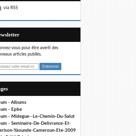
via RSS
Newsletter
nnez-vous pour être averti des
veaux articles publiés.
ages
bum - Albums
bum - Epbe
bum - Midegue--Le-Chemin-Du-Salut
bum - Seminaire-De-Delivrance-Et-
erison-Yaounde-Cameroun-Ete-2009