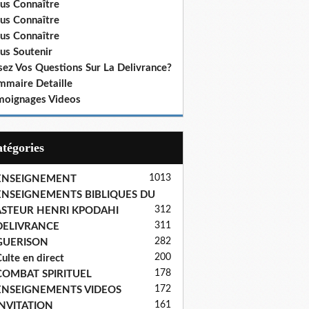
us Connaître
us Connaître
us Connaître
us Soutenir
sez Vos Questions Sur La Delivrance?
mmaire Detaille
moignages Videos
Catégories
1013
ENSEIGNEMENT
ENSEIGNEMENTS BIBLIQUES DU
312
ASTEUR HENRI KPODAHI
311
DELIVRANCE
282
GUERISON
200
ulte en direct
178
COMBAT SPIRITUEL
172
ENSEIGNEMENTS VIDEOS
161
INVITATION