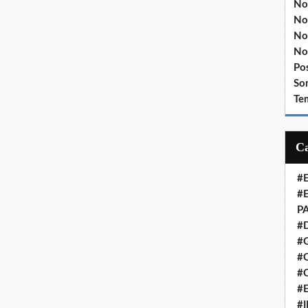
No
No
No
No
Po
So
Te
#
#
P
#
#
#C
#
#
#