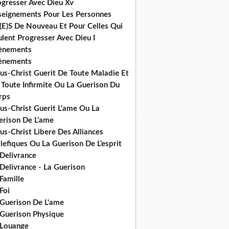
ogresser Avec Dieu Xv
seignements Pour Les Personnes
(E)S De Nouveau Et Pour Celles Qui
lent Progresser Avec Dieu I
ènements
ènements
us-Christ Guerit De Toute Maladie Et
 Toute Infirmite Ou La Guerison Du
rps
us-Christ Guerit L’ame Ou La
erison De L’ame
us-Christ Libere Des Alliances
efiques Ou La Guerison De L’esprit
 Delivrance
Delivrance - La Guerison
Famille
Foi
 Guerison De L'ame
 Guerison Physique
 Louange