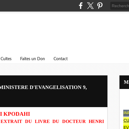
Cultes
Faites un Don
Contact
MINISTERE D'EVANGELISATION 9,
IN
I KPODAHI
CU
EXTRAIT DU LIVRE DU DOCTEUR HENRI
EV