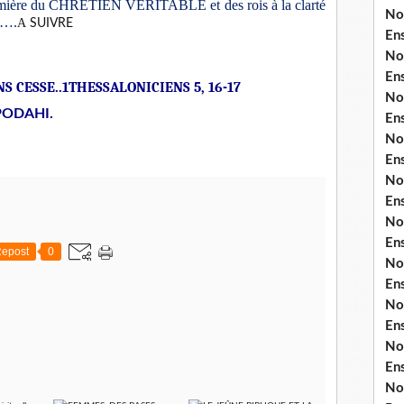
 lumière du CHRETIEN VERITABLE et des rois à la clarté
No
es….
A
SUIVRE
En
No
En
S CESSE..1THESSALONICIENS 5, 16-17
No
PODAHI.
En
No
En
No
En
No
En
epost
0
No
En
No
En
No
En
No