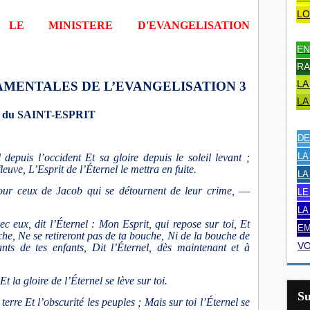
LO
 LE MINISTERE D'EVANGELISATION
EN
RA
LA
DAMENTALES DE L’EVANGELISATION 3
LA
et du SAINT-ESPRIT
DE
LA
epuis l’occident Et sa gloire depuis le soleil levant ;
ve, L’Esprit de l’Éternel le mettra en fuite.
LA
ur ceux de Jacob qui se détournent de leur crime, ––
LE
LA
 eux, dit l’Éternel : Mon Esprit, qui repose sur toi, Et
EM
che, Ne se retireront pas de ta bouche, Ni de la bouche de
VO
nts de tes enfants, Dit l’Éternel, dès maintenant et à
Et la gloire de l’Éternel se lève sur toi.
S
terre Et l’obscurité les peuples ; Mais sur toi l’Éternel se