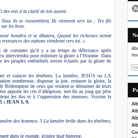
 des rois à la clarté de ton aurore.
Tous ils se rassemblent, Ils viennent vers toi ; Tes fils
s sur les bras.
oeur bondira et se dilatera, Quand les richesses seront
 ressources des nations viendront vers toi. »
Abo
ux de constater qu’il y a un temps de délivrance après
nou
 Dieu interviendra pour redonner la gloire à l’Homme. Dans
 les peuples enténébrés seront éclairés par la gloire de
E
m
iper et vaincre les ténèbres, La lumière, JESUS ou LA
a
 nombreuse, dispense la joie, restaure la gloire, la
 le Rédempteur de ceux qui veulent se détourner de leurs
i
P
re apporte les cris d’allégresse, met fin au joug qui pèse
l
atteint les dos et à l’oppression des massues. Voyons la
5 ; JEAN 1, 9.
Al
Al
Al
la lumière des hommes. 5 La lumière brille dans les ténèbres,
Al
Gu
 venant dans le monde, éclaire tout homme.