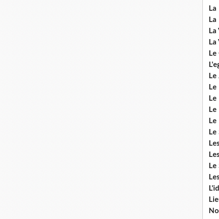
La 
La 
La 
La 
Le
L'e
Le 
Le
Le 
Le 
Le
Le 
Le
Les
Le 
Les
L'i
Li
No