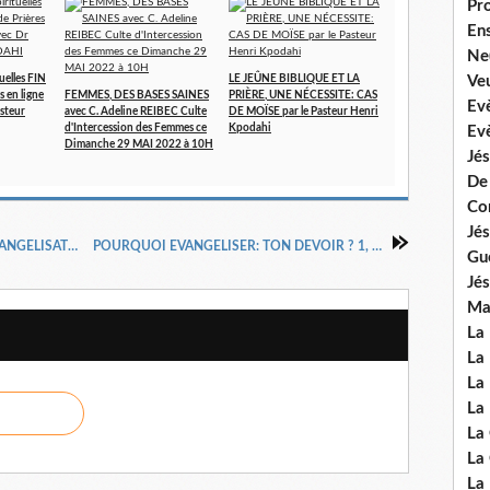
Pr
En
Ne
Veu
uelles FIN
LE JEÛNE BIBLIQUE ET LA
s en ligne
FEMMES, DES BASES SAINES
PRIÈRE, UNE NÉCESSITE: CAS
Ev
asteur
avec C. Adeline REIBEC Culte
DE MOÏSE par le Pasteur Henri
d'Intercession des Femmes ce
Kpodahi
Ev
Dimanche 29 MAI 2022 à 10H
Jés
De
Co
Jés
L'EVANGELISATION OU LE MINISTERE D'EVANGELISATION 8, DOCTEUR HENRI KPODAHI
POURQUOI EVANGELISER: TON DEVOIR ? 1, DR PASTEUR HENRI KPODAHI
Gu
Jés
Mal
La
La 
La 
La 
La
La
La