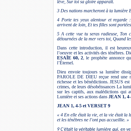
lève, Sur toi sa gloire apparaît.
3 Des nations marcheront à ta lumière Et
4 Porte tes yeux alentour et regarde : 
arrivent de loin, Et tes filles sont portée
5 A cette vue tu seras radieuse, Ton c
détournées de la mer vers toi, Quand les
Dans cette introduction, il est heure
l’oeuvre et les activités des ténèbres.
ESAÏE 60, 2
, le prophète annonce que
l’Éternel.
Dieu envoie toujours sa lumière diss
PAROLE DE DIEU reçue rend une nation
richesse et les bénédictions. JESUS est
crimes, de leurs désobéissances La lumiè
sur les captifs, aux malédictions qui 
Lumière et ses actions dans
JEAN 1, 4-
JEAN 1, 4-5 et VERSET 9
« 4 En elle était la vie, et la vie était 
et les ténèbres ne l’ont pas accueillie. »
9 C’était la véritable lumière qui, en