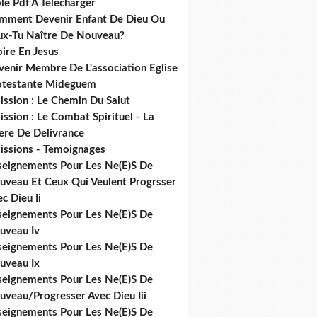
le Pdf A Telecharger
mment Devenir Enfant De Dieu Ou
ux-Tu Naître De Nouveau?
ire En Jesus
venir Membre De L'association Eglise
otestante Mideguem
ission : Le Chemin Du Salut
ssion : Le Combat Spirituel - La
ere De Delivrance
issions - Temoignages
seignements Pour Les Ne(E)S De
uveau Et Ceux Qui Veulent Progrsser
c Dieu Ii
seignements Pour Les Ne(E)S De
uveau Iv
seignements Pour Les Ne(E)S De
uveau Ix
seignements Pour Les Ne(E)S De
uveau/Progresser Avec Dieu Iii
seignements Pour Les Ne(E)S De