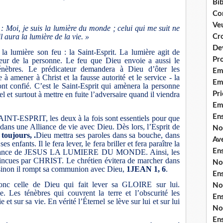
Bib
Co
Ve
 : Moi, je suis la lumière du monde ; celui qui me suit ne
l aura la lumière de la vie. »
Cro
De
a lumière son feu : la Saint-Esprit. La lumière agit de
Pr
érieur de la personne. Le feu que Dieu envoie a aussi le
énèbres. Le prédicateur demandera à Dieu d’ôter les
Em
 amener à Christ et la fausse autorité et le service - la
Emi
 ont confié. C’est le Saint-Esprit qui amènera la personne
l et surtout à mettre en fuite l’adversaire quand il viendra
Pri
Em
En
INT-ESPRIT, les deux à la fois sont essentiels pour que
 dans une Alliance de vie avec Dieu. Dès lors, l’Esprit de
No
toujours, .
Dieu mettra ses paroles dans sa bouche, dans
Ave
 enfants. Il le fera lever, le fera briller et fera paraître la
En
naissance de JESUS LA LUMIERE DU MONDE. Ainsi, les
vaincues par CHRIST. Le chrétien évitera de marcher dans
No
é, sinon il rompt sa communion avec Dieu,
1JEAN 1, 6
.
En
donc celle de Dieu qui fait lever sa GLOIRE sur lui.
No
. Les ténèbres qui couvrent la terre et l’obscurité les
En
et sur sa vie. En vérité l’Éternel se lève sur lui et sur lui
No
En