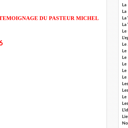
La 
La 
TEMOIGNAGE DU PASTEUR MICHEL
La 
La 
Le
L'e
6
Le 
Le
Le 
Le 
Le
Le 
Le
Les
Le 
Les
L'i
Li
No