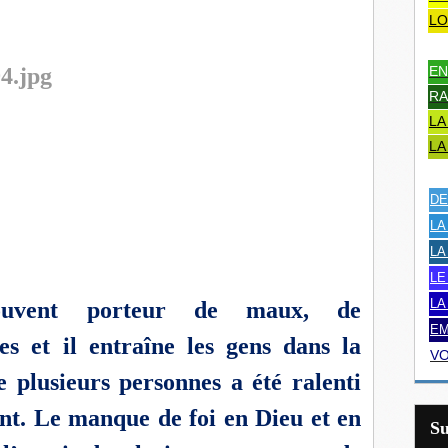
LO
EN
RA
LA
LA
DE
LA
LA
LE
LA
souvent porteur de maux, de
EM
es et il entraîne les gens dans la
VO
e plusieurs personnes a été ralenti
ent. Le manque de foi en Dieu et en
S