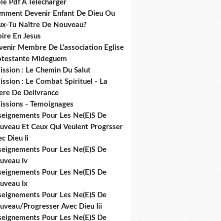
le Pdf A Telecharger
mment Devenir Enfant De Dieu Ou
ux-Tu Naître De Nouveau?
ire En Jesus
venir Membre De L'association Eglise
otestante Mideguem
ission : Le Chemin Du Salut
ssion : Le Combat Spirituel - La
ere De Delivrance
issions - Temoignages
seignements Pour Les Ne(E)S De
uveau Et Ceux Qui Veulent Progrsser
c Dieu Ii
seignements Pour Les Ne(E)S De
uveau Iv
seignements Pour Les Ne(E)S De
uveau Ix
seignements Pour Les Ne(E)S De
uveau/Progresser Avec Dieu Iii
seignements Pour Les Ne(E)S De