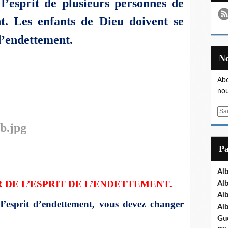
 l’esprit de plusieurs personnes de
nt. Les enfants de Dieu doivent se
 d’endettement.
Abo
nou
E
m
a
i
P
l
Al
 DE L’ESPRIT DE L’ENDETTEMENT.
Al
Al
l’esprit d’endettement, vous devez changer
Al
Gu