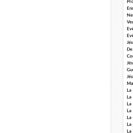
Pr
En
Ne
Veu
Ev
Ev
Jés
De
Co
Jés
Gu
Jés
Mal
La
La 
La 
La 
La
La
La