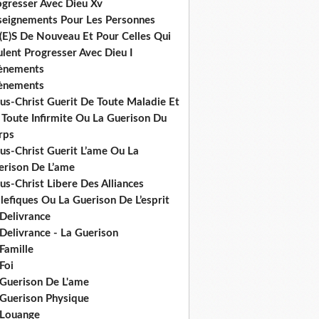
ogresser Avec Dieu Xv
seignements Pour Les Personnes
(E)S De Nouveau Et Pour Celles Qui
lent Progresser Avec Dieu I
ènements
ènements
us-Christ Guerit De Toute Maladie Et
 Toute Infirmite Ou La Guerison Du
rps
us-Christ Guerit L’ame Ou La
erison De L’ame
us-Christ Libere Des Alliances
efiques Ou La Guerison De L’esprit
 Delivrance
Delivrance - La Guerison
Famille
Foi
 Guerison De L'ame
 Guerison Physique
 Louange