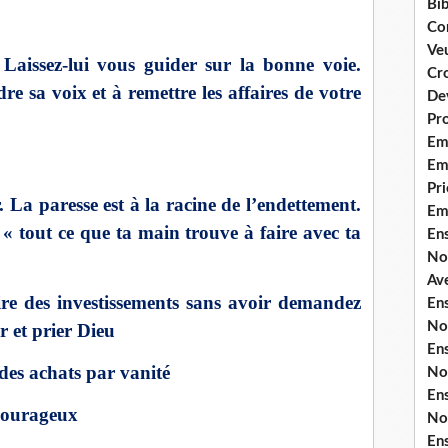
Bib
Co
Ve
Laissez-lui vous guider sur la bonne voie.
Cro
e sa voix et à remettre les affaires de votre
De
Pr
Em
Emi
Pri
. La paresse est à la racine de l’endettement.
Em
t « tout ce que ta main trouve à faire avec ta
En
No
Ave
ire des investissements sans avoir demandez
En
No
r et prier Dieu
En
des achats par vanité
No
En
 courageux
No
En