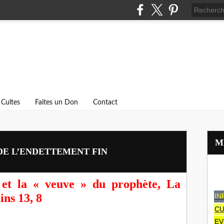
Cultes
Faites un Don
Contact
 DE L’ENDETTEMENT FIN
e et la « veuve » du prophète, La
ns 13, 8
IN
CU
EV