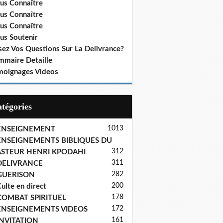
us Connaître
us Connaître
us Connaître
us Soutenir
sez Vos Questions Sur La Delivrance?
mmaire Detaille
moignages Videos
Catégories
1013
ENSEIGNEMENT
ENSEIGNEMENTS BIBLIQUES DU
312
ASTEUR HENRI KPODAHI
311
DELIVRANCE
282
GUERISON
200
ulte en direct
178
COMBAT SPIRITUEL
172
ENSEIGNEMENTS VIDEOS
161
INVITATION