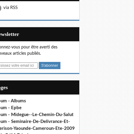
via RSS
Newsletter
nnez-vous pour être averti des
veaux articles publiés.
ages
bum - Albums
bum - Epbe
bum - Midegue--Le-Chemin-Du-Salut
bum - Seminaire-De-Delivrance-Et-
erison-Yaounde-Cameroun-Ete-2009