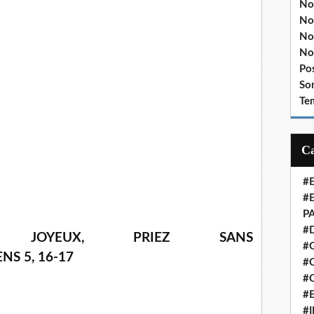
No
No
No
No
Po
So
Te
#
#
P
#
S JOYEUX, PRIEZ SANS
#
ENS 5, 16-17
#C
#
#
#