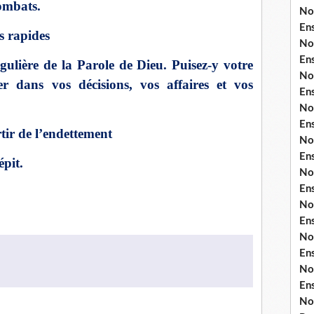
ombats.
No
En
s rapides
No
En
gulière de la Parole de Dieu. Puisez-y votre
No
er dans vos décisions, vos affaires et vos
En
No
En
tir de l’endettement
No
En
épit.
No
En
No
En
No
En
No
En
No