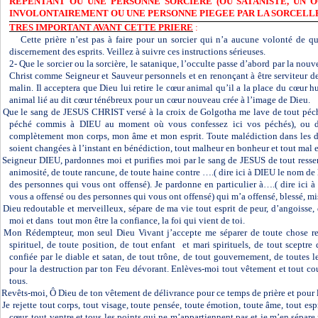
REPENTANT OU UNE PERSONNE SORCIERE (OU SATANISTE, UN 
INVOLONTAIREMENT OU UNE PERSONNE PIEGEE PAR LA SORCELL
TRES IMPORTANT AVANT CETTE PRIERE
:
Cette prière n’est pas à faire pour un sorcier qui n’a aucune volonté de qui
discernement des esprits. Veillez à suivre ces instructions sérieuses.
2- Que le sorcier ou la sorcière, le satanique, l’occulte passe d’abord par la nou
Christ comme Seigneur et Sauveur personnels et en renonçant à être serviteur de
malin. Il acceptera que Dieu lui retire le cœur animal qu’il a la place du cœur hu
animal lié au dit cœur ténébreux pour un cœur nouveau crée à l’image de Dieu.
Que le sang de JESUS CHRIST versé à la croix de Golgotha me lave de tout péché
péché commis à DIEU au moment où vous confessez ici vos péchés), ou da
complètement mon corps, mon âme et mon esprit. Toute malédiction dans les d
soient changées à l’instant en bénédiction, tout malheur en bonheur et tout mal
Seigneur DIEU, pardonnes moi et purifies moi par le sang de JESUS de tout ressen
animosité, de toute rancune, de toute haine contre ….( dire ici à DIEU le nom de
des personnes qui vous ont offensé). Je pardonne en particulier à….( dire ici
vous a offensé ou des personnes qui vous ont offensé) qui m’a offensé, blessé, m
Dieu redoutable et merveilleux, sépare de ma vie tout esprit de peur, d’angoisse, 
moi et dans
tout mon être la confiance, la foi qui vient de toi.
Mon Rédempteur, mon seul Dieu Vivant j’accepte me séparer de toute chose re
spirituel, de toute position, de tout enfant
et mari spirituels, de tout sceptre
confiée par le diable et satan, de tout trône, de tout gouvernement, de toutes le
pour la destruction par ton Feu dévorant. Enlèves-moi tout vêtement et tout cou
tous.
Revêts-moi, Ô Dieu de ton vêtement de délivrance pour ce temps de prière et pour la
Je rejette tout corps, tout visage, toute pensée, toute émotion, toute âme, tout espri
cœur, tout ventre et tous les points qui ne m’appartiennent pas et je m’en sépare