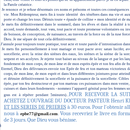
la Parole créatrice.
Je renonce et je refuse désormais ces noms et prénoms et toutes ces conséquences 
vie. Mon Rédempteur, mets fin à toute identité
des ténèbres dans ma vie et aux
porte et change les tous. Détruis toute « épaule de colline » mon identité et de m
Je mets fin définitivement dans le sommeil, dans les rêves et dans la réalité à t
accord, toute demande, tout vœu, tout pacte et toute promesse volontaires ou inv
de boisson, de conception, de naissance, au travers de la force ou de la ruse forc
Dieu. Je me sépare de tout cela définitivement.
J’annule pour toujours toute pratique, tout acte et toute parole d’intronisation dans 
Je mets fin personnellement à tout mariage et tout pacte avec satan lucifer, avec
sorcellerie, avec la reine des sirènes des eaux, les sirènes et la sirène de la sorc
serpent et ses acolytes. Je rejette tout baiser au niveau de la langue et par les lan
fondement de mon corps, de mon âme et de mon esprits épée et ton feu afin de fra
Eternel, Dieu des délivrances envoie ton Epée de feu et ton marteau victorieux da
corps, de mon âme, de mon esprit et dans leurs différentes jointures pour atteindr
et détruire définitivement la sorcellerie et la puissance de la sorcellerie. Cibl
épée, par ton feu destructeur et par ton marteau ces puissances dans mon ventre
cuisses et dans leurs fondements - nommez l’appareil génital pour les femmes sorc
POUR RECEVOIR LA SUIT
gras est à répéter pendant 5minutes)...
ACHETEZ L'OUVRAGE DU DOCTEUR PASTEUR Henri K
ET LES SERIES DE PRIERES
à 30 euros. Pour l'obtenir al
nous à
. Vous recevriez le livre en for
epbe77@gmail.com
de 3 jours. Que Dieu vous bénisse.
§