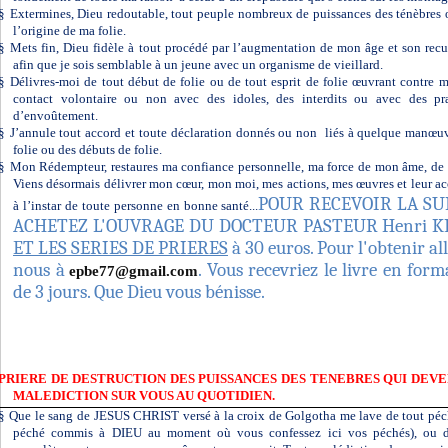
§
Extermines, Dieu redoutable, tout peuple nombreux de puissances des ténèbres 
l’origine de ma folie.
§
Mets fin, Dieu fidèle à tout procédé par l’augmentation de mon âge et son recu
afin que je sois semblable à un jeune avec un organisme de vieillard.
§
Délivres-moi de tout début de folie ou de tout esprit de folie œuvrant contre 
contact volontaire ou non avec des idoles, des interdits ou avec des prat
d’envoûtement.
§
J’annule tout accord et toute déclaration donnés ou non
liés à quelque manœuvr
folie ou des débuts de folie.
§
Mon Rédempteur, restaures ma confiance personnelle, ma force de mon âme, de
Viens désormais délivrer mon cœur, mon moi, mes actions, mes œuvres et leur a
POUR RECEVOIR LA SUI
à l’instar de toute personne en bonne santé...
ACHETEZ L'OUVRAGE DU DOCTEUR PASTEUR Henri K
ET LES SERIES DE PRIERES
à 30 euros. Pour l'obtenir al
nous à
. Vous recevriez le livre en for
epbe77@gmail.com
de 3 jours. Que Dieu vous bénisse.
PRIERE DE DESTRUCTION DES PUISSANCES DES TENEBRES QUI DEV
MALEDICTION SUR VOUS AU QUOTIDIEN.
§
Que le sang de JESUS CHRIST versé à la croix de Golgotha me lave de tout péché
péché commis à DIEU au moment où vous confessez ici vos péchés), ou da