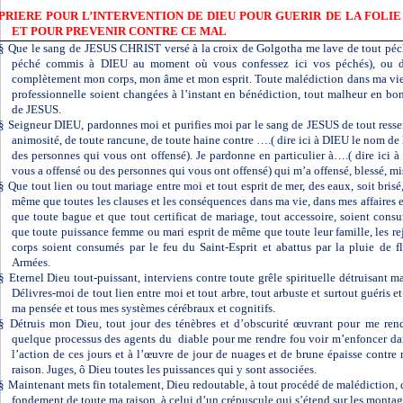
PRIERE POUR L’INTERVENTION DE DIEU POUR GUERIR DE LA FOLIE
ET POUR PREVENIR CONTRE CE MAL
§
Que le sang de JESUS CHRIST versé à la croix de Golgotha me lave de tout péché
péché commis à DIEU au moment où vous confessez ici vos péchés), ou da
complètement mon corps, mon âme et mon esprit. Toute malédiction dans ma vie,
professionnelle soient changées à l’instant en bénédiction, tout malheur en b
de JESUS.
§
Seigneur DIEU, pardonnes moi et purifies moi par le sang de JESUS de tout ressen
animosité, de toute rancune, de toute haine contre ….( dire ici à DIEU le nom de
des personnes qui vous ont offensé). Je pardonne en particulier à….( dire ici
vous a offensé ou des personnes qui vous ont offensé) qui m’a offensé, blessé, m
§
Que tout lien ou tout mariage entre moi et tout esprit de mer, des eaux, soit bris
même que toutes les clauses et les conséquences dans ma vie, dans mes affaires e
que toute bague et que tout certificat de mariage, tout accessoire, soient consu
que toute puissance femme ou mari esprit de même que toute leur famille, les rej
corps soient consumés par le feu du Saint-Esprit et abattus par la pluie de f
Armées.
§
Eternel Dieu tout-puissant, interviens contre toute grêle spirituelle détruisant
Délivres-moi de tout lien entre moi et tout arbre, tout arbuste et surtout guéris 
ma pensée et tous mes systèmes cérébraux et cognitifs.
§
Détruis mon Dieu, tout jour des ténèbres et d’obscurité œuvrant pour me rend
quelque processus des agents du
diable pour me rendre fou voir m’enfoncer dans
l’action de ces jours et à l’œuvre de jour de nuages et de brune épaisse contr
raison. Juges, ô Dieu toutes les puissances qui y sont associées.
§
Maintenant mets fin totalement, Dieu redoutable, à tout procédé de malédiction,
fondement de toute ma raison
à celui d’un crépuscule qui s’étend sur les montag