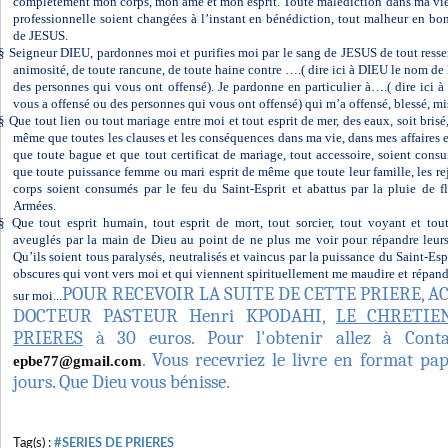
complètement mon corps, mon âme et mon esprit. Toute malédiction dans ma vie,
professionnelle soient changées à l’instant en bénédiction, tout malheur en b
de JESUS.
§
Seigneur DIEU, pardonnes moi et purifies moi par le sang de JESUS de tout ressen
animosité, de toute rancune, de toute haine contre ….( dire ici à DIEU le nom de
des personnes qui vous ont offensé). Je pardonne en particulier à….( dire ici
vous a offensé ou des personnes qui vous ont offensé) qui m’a offensé, blessé, m
§
Que tout lien ou tout mariage entre moi et tout esprit de mer, des eaux, soit bris
même que toutes les clauses et les conséquences dans ma vie, dans mes affaires e
que toute bague et que tout certificat de mariage, tout accessoire, soient consu
que toute puissance femme ou mari esprit de même que toute leur famille, les rej
corps soient consumés par le feu du Saint-Esprit et abattus par la pluie de f
Armées.
§
Que tout esprit humain, tout esprit de mort, tout sorcier, tout voyant et tou
aveuglés par la main de Dieu au point de ne plus me voir pour répandre leurs
Qu’ils soient tous paralysés, neutralisés et vaincus par la puissance du Saint-Esp
obscures qui vont vers moi et qui viennent spirituellement me maudire et répand
POUR RECEVOIR LA SUITE DE CETTE PRIERE, 
sur moi...
DOCTEUR PASTEUR Henri KPODAHI,
LE CHRETIE
PRIERES
à 30 euros. Pour l'obtenir allez à Conta
. Vous recevriez le livre en format pa
epbe77@gmail.com
jours. Que Dieu vous bénisse.
Tag(s) :
#SERIES DE PRIERES