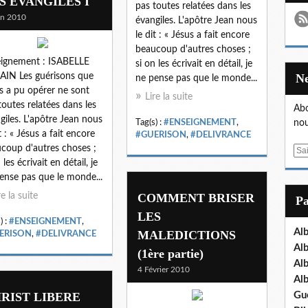
S EVANGILES I
pas toutes relatées dans les
in 2010
évangiles. L'apôtre Jean nous
le dit : « Jésus a fait encore
beaucoup d'autres choses ;
ignement : ISABELLE
si on les écrivait en détail, je
IN Les guérisons que
ne pense pas que le monde...
s a pu opérer ne sont
Lire la suite
toutes relatées dans les
Abo
giles. L'apôtre Jean nous
Tag(s) :
#ENSEIGNEMENT
,
nou
t : « Jésus a fait encore
#GUERISON
,
#DELIVRANCE
coup d'autres choses ;
E
 les écrivait en détail, je
m
ense pas que le monde...
a
i
re la suite
COMMENT BRISER
P
l
LES
) :
#ENSEIGNEMENT
,
Al
MALEDICTIONS
ERISON
,
#DELIVRANCE
Al
(1ère partie)
Al
4 Février 2010
Al
RIST LIBERE
Gu