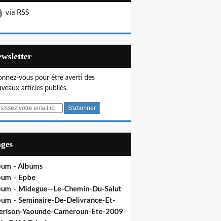
via RSS
Newsletter
nnez-vous pour être averti des
veaux articles publiés.
ages
bum - Albums
bum - Epbe
bum - Midegue--Le-Chemin-Du-Salut
bum - Seminaire-De-Delivrance-Et-
erison-Yaounde-Cameroun-Ete-2009