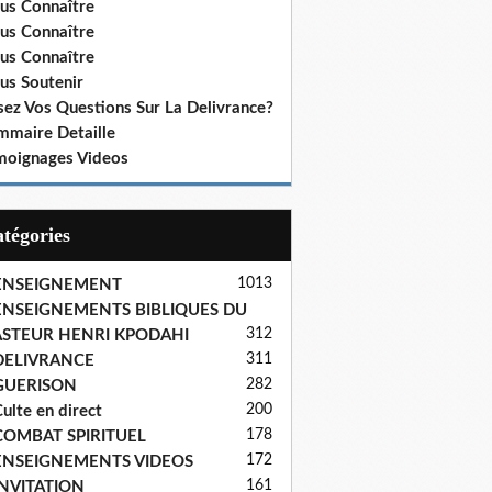
us Connaître
us Connaître
us Connaître
us Soutenir
sez Vos Questions Sur La Delivrance?
mmaire Detaille
moignages Videos
Catégories
1013
ENSEIGNEMENT
ENSEIGNEMENTS BIBLIQUES DU
312
ASTEUR HENRI KPODAHI
311
DELIVRANCE
282
GUERISON
200
ulte en direct
178
COMBAT SPIRITUEL
172
ENSEIGNEMENTS VIDEOS
161
INVITATION