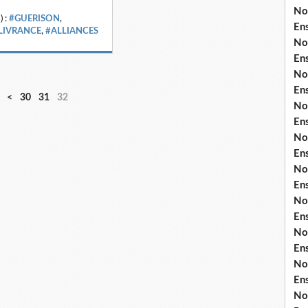
No
) :
#GUERISON
,
En
LIVRANCE
,
#ALLIANCES
No
En
No
En
1
2
<
30
31
32
No
0
0
En
No
En
No
En
No
En
No
En
No
En
No