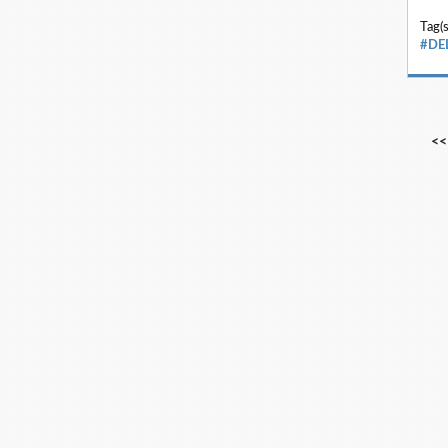
Tag(s
#DE
<<