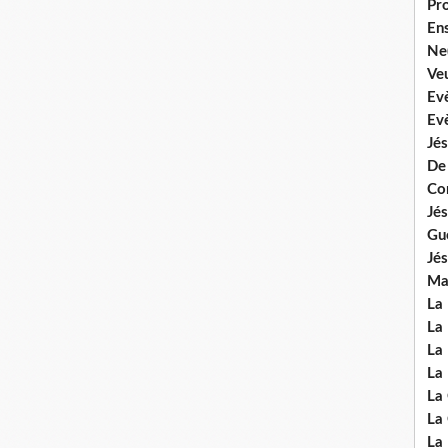
Pr
En
Ne
Veu
Ev
Ev
Jés
De
Co
Jés
Gu
Jés
Mal
La
La 
La 
La 
La
La
La