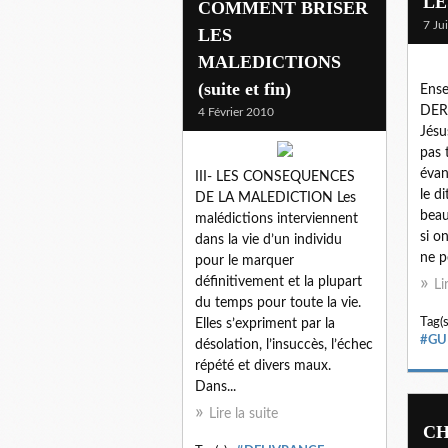
LE
COMMENT BRISER
7 Ju
LES
MALEDICTIONS
(suite et fin)
Ense
DERA
4 Février 2010
Jésu
pas 
évan
III- LES CONSEQUENCES
le di
DE LA MALEDICTION Les
beau
malédictions interviennent
si on
dans la vie d’un individu
ne p
pour le marquer
définitivement et la plupart
Li
du temps pour toute la vie.
Tag(s
Elles s’expriment par la
#GU
désolation, l’insuccès, l’échec
répété et divers maux.
Dans...
Lire la suite
CH