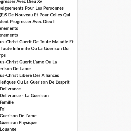
ogresser Avec Dieu Xv
seignements Pour Les Personnes
(E)S De Nouveau Et Pour Celles Qui
lent Progresser Avec Dieu I
ènements
ènements
us-Christ Guerit De Toute Maladie Et
 Toute Infirmite Ou La Guerison Du
rps
us-Christ Guerit L’ame Ou La
erison De L’ame
us-Christ Libere Des Alliances
efiques Ou La Guerison De L’esprit
 Delivrance
Delivrance - La Guerison
Famille
Foi
 Guerison De L'ame
 Guerison Physique
 Louange