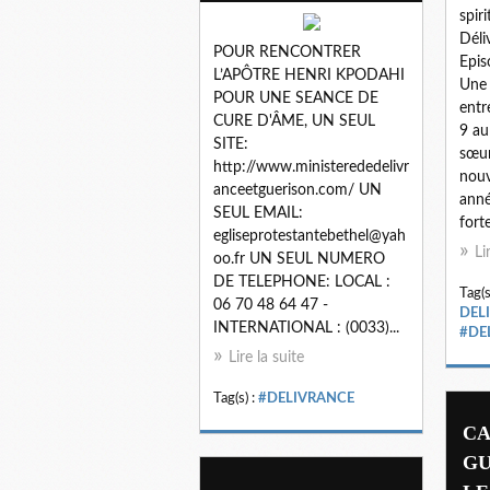
spiri
Déli
POUR RENCONTRER
Epis
L’APÔTRE HENRI KPODAHI
Une 
POUR UNE SEANCE DE
entr
CURE D'ÂME, UN SEUL
9 au
SITE:
sœur
http://www.ministerededelivr
nouv
anceetguerison.com/ UN
anné
SEUL EMAIL:
forte
egliseprotestantebethel@yah
Li
oo.fr UN SEUL NUMERO
DE TELEPHONE: LOCAL :
Tag(s
06 70 48 64 47 -
DEL
INTERNATIONAL : (0033)...
#DE
Lire la suite
Tag(s) :
#DELIVRANCE
CA
GU