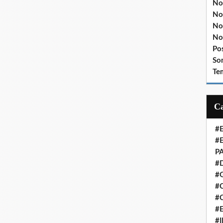
No
No
No
No
Po
So
Te
#
#
P
#
#
#C
#
#
#