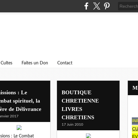
Cultes
Faites un Don
Contact
ssions : Le
BOUTIQUE
bat spirituel, la
CHRETIENNE
ère de Délivrance
LIVRES
anvier 2017
CHRETIENS
IN
17 Juin 2010
CU
sions : Le Combat
EV