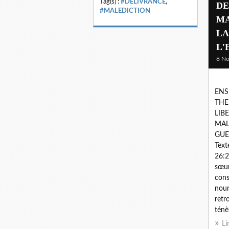
Tag(s) :
#DELIVRANCE
,
DE
#MALEDICTION
MA
LA
L'
8 N
ENS
THE
LIB
MAL
GUE
Text
26:2
sœur
con
nourr
retr
ténèb
Li