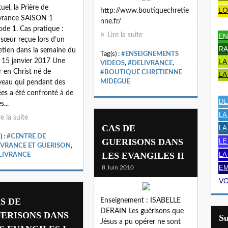
tuel, la Prière de
LO
http://www.boutiquechretie
vrance SAISON 1
nne.fr/
ode 1. Cas pratique :
Lire la suite
EN
sœur reçue lors d’un
RA
etien dans la semaine du
Tag(s) :
#ENSEIGNEMENTS
 15 janvier 2017 Une
LA
VIDEOS
,
#DELIVRANCE
,
 en Christ né de
#BOUTIQUE CHRETIENNE
LA
MIDEGUE
eau qui pendant des
es a été confronté à de
DE
s...
LA
re la suite
CAS DE
LA
) :
#CENTRE DE
GUERISONS DANS
LE
IVRANCE ET GUERISON
,
LES EVANGILES II
LA
LIVRANCE
EM
8 Juin 2010
VO
S DE
Enseignement : ISABELLE
DERAIN Les guérisons que
ERISONS DANS
S
Jésus a pu opérer ne sont