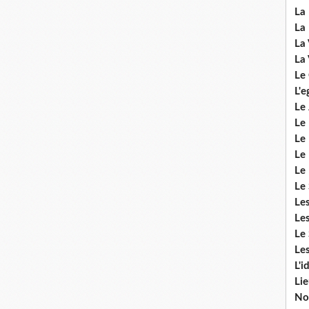
La 
La 
La 
La 
Le
L'e
Le 
Le
Le 
Le 
Le
Le 
Le
Les
Le 
Les
L'i
Li
No