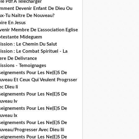
le Pdf A Telecharger
mment Devenir Enfant De Dieu Ou
ux-Tu Naître De Nouveau?
ire En Jesus
venir Membre De L'association Eglise
otestante Mideguem
ission : Le Chemin Du Salut
ssion : Le Combat Spirituel - La
ere De Delivrance
issions - Temoignages
seignements Pour Les Ne(E)S De
uveau Et Ceux Qui Veulent Progrsser
c Dieu Ii
seignements Pour Les Ne(E)S De
uveau Iv
seignements Pour Les Ne(E)S De
uveau Ix
seignements Pour Les Ne(E)S De
uveau/Progresser Avec Dieu Iii
seignements Pour Les Ne(E)S De