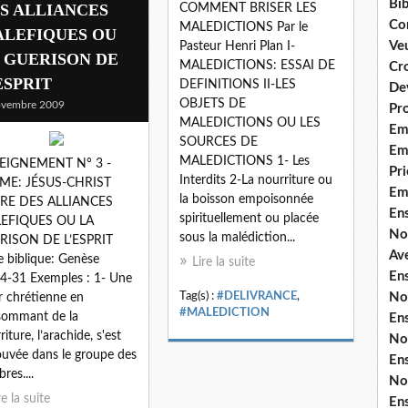
Bib
S ALLIANCES
COMMENT BRISER LES
Co
MALEDICTIONS Par le
LEFIQUES OU
Ve
Pasteur Henri Plan I-
 GUERISON DE
MALEDICTIONS: ESSAI DE
Cro
ESPRIT
DEFINITIONS II-LES
De
OBJETS DE
ovembre 2009
Pr
MALEDICTIONS OU LES
Em
SOURCES DE
Emi
MALEDICTIONS 1- Les
EIGNEMENT N° 3 -
Pri
Interdits 2-La nourriture ou
ME: JÉSUS-CHRIST
Em
la boisson empoisonnée
ERE DES ALLIANCES
En
spirituellement ou placée
EFIQUES OU LA
No
sous la malédiction...
RISON DE L’ESPRIT
Ave
e biblique: Genèse
Lire la suite
En
4-31 Exemples : 1- Une
Tag(s) :
#DELIVRANCE
,
No
 chrétienne en
#MALEDICTION
sommant de la
En
iture, l’arachide, s'est
No
ouvée dans le groupe des
En
res....
No
re la suite
En