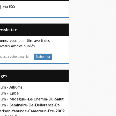
via RSS
Newsletter
nnez-vous pour être averti des
veaux articles publiés.
ages
bum - Albums
bum - Epbe
bum - Midegue--Le-Chemin-Du-Salut
bum - Seminaire-De-Delivrance-Et-
erison-Yaounde-Cameroun-Ete-2009