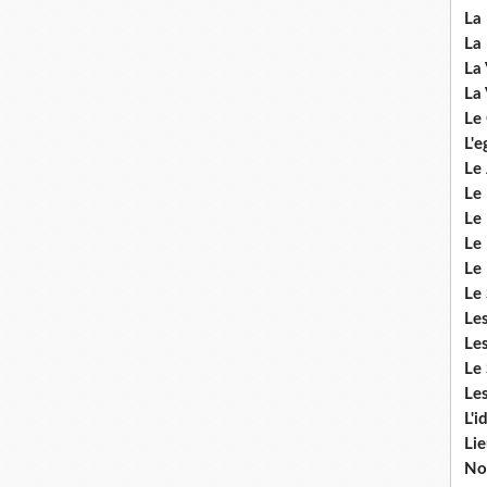
La 
La 
La 
La 
Le
L'e
Le 
Le
Le 
Le 
Le
Le 
Le
Les
Le 
Les
L'i
Li
No