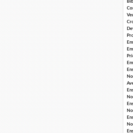
Bib
Co
Ve
Cro
De
Pr
Em
Emi
Pri
Em
En
No
Ave
En
No
En
No
En
No
En