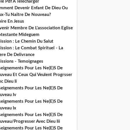
le Pdf A Telecharger
mment Devenir Enfant De Dieu Ou
ux-Tu Naître De Nouveau?
ire En Jesus
venir Membre De L'association Eglise
otestante Mideguem
ission : Le Chemin Du Salut
ssion : Le Combat Spirituel - La
ere De Delivrance
issions - Temoignages
seignements Pour Les Ne(E)S De
uveau Et Ceux Qui Veulent Progrsser
c Dieu Ii
seignements Pour Les Ne(E)S De
uveau Iv
seignements Pour Les Ne(E)S De
uveau Ix
seignements Pour Les Ne(E)S De
uveau/Progresser Avec Dieu Iii
seignements Pour Les Ne(E)S De