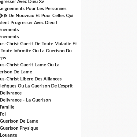
ogresser Avec Dieu Xv
seignements Pour Les Personnes
(E)S De Nouveau Et Pour Celles Qui
lent Progresser Avec Dieu I
ènements
ènements
us-Christ Guerit De Toute Maladie Et
 Toute Infirmite Ou La Guerison Du
rps
us-Christ Guerit L’ame Ou La
erison De L’ame
us-Christ Libere Des Alliances
efiques Ou La Guerison De L’esprit
 Delivrance
Delivrance - La Guerison
Famille
Foi
 Guerison De L'ame
 Guerison Physique
 Louange