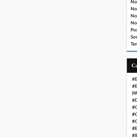
No
No
No
No
Po
So
Te
#
#
P
#
#
#C
#
#
#