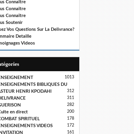
us Connaître
us Connaître
us Connaître
us Soutenir
sez Vos Questions Sur La Delivrance?
mmaire Detaille
moignages Videos
Catégories
1013
ENSEIGNEMENT
ENSEIGNEMENTS BIBLIQUES DU
312
ASTEUR HENRI KPODAHI
311
DELIVRANCE
282
GUERISON
200
ulte en direct
178
COMBAT SPIRITUEL
172
ENSEIGNEMENTS VIDEOS
161
INVITATION