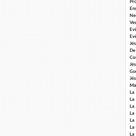
Pr
En
Ne
Veu
Ev
Ev
Jés
De
Co
Jés
Gu
Jés
Mal
La
La 
La 
La 
La
La
La