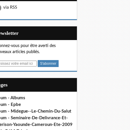
via RSS
Newsletter
nnez-vous pour être averti des
veaux articles publiés.
ages
bum - Albums
bum - Epbe
bum - Midegue--Le-Chemin-Du-Salut
bum - Seminaire-De-Delivrance-Et-
erison-Yaounde-Cameroun-Ete-2009