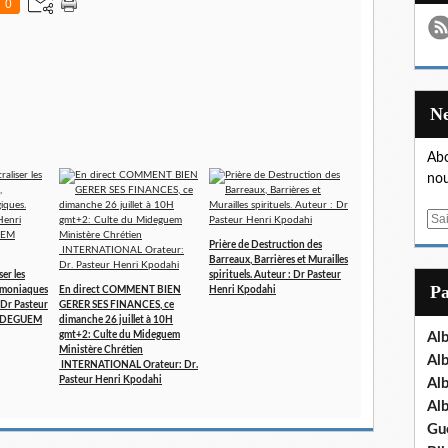
0
Abo
nou
E
m
Prière de Destruction des
a
Barreaux, Barrières et Murailles
er les
spirituels. Auteur : Dr Pasteur
i
P
démoniaques
En direct COMMENT BIEN
Henri Kpodahi
l
 Dr Pasteur
GERER SES FINANCES, ce
MIDEGUEM
dimanche 26 juillet à 10H
gmt+2: Culte du Mideguem
Al
Ministère Chrétien
Al
INTERNATIONAL Orateur: Dr.
Pasteur Henri Kpodahi
Al
Al
Gu