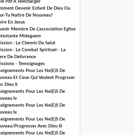
le Pdf A Telecharger
mment Devenir Enfant De Dieu Ou
ux-Tu Naître De Nouveau?
ire En Jesus
venir Membre De L'association Eglise
otestante Mideguem
ission : Le Chemin Du Salut
ssion : Le Combat Spirituel - La
ere De Delivrance
issions - Temoignages
seignements Pour Les Ne(E)S De
uveau Et Ceux Qui Veulent Progrsser
c Dieu Ii
seignements Pour Les Ne(E)S De
uveau Iv
seignements Pour Les Ne(E)S De
uveau Ix
seignements Pour Les Ne(E)S De
uveau/Progresser Avec Dieu Iii
seignements Pour Les Ne(E)S De