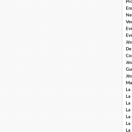
Pr
En
Ne
Veu
Ev
Ev
Jés
De
Co
Jés
Gu
Jés
Mal
La
La 
La 
La 
La
La
La