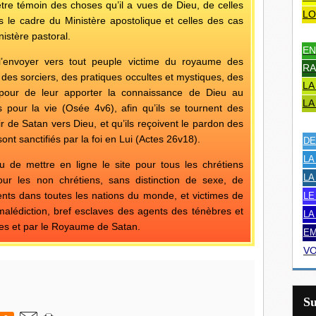
tre témoin des choses qu’il a vues de Dieu, de celles
LO
ns le cadre du Ministère apostolique et celles des cas
istère pastoral.
EN
 l’envoyer vers tout peuple victime du royaume des
RA
des sorciers, des pratiques occultes et mystiques, des
LA
pour de leur apporter la connaissance de Dieu au
LA
 pour la vie (Osée 4v6), afin qu’ils se tournent des
r de Satan vers Dieu, et qu’ils reçoivent le pardon des
nt sanctifiés par la foi en Lui (Actes 26v18).
DE
LA
u de mettre en ligne le site pour tous les chrétiens
LA
ur les non chrétiens, sans distinction de sexe, de
sents dans toutes les nations du monde, et victimes de
LE
a malédiction, bref esclaves des agents des ténèbres et
LA
es et par le Royaume de Satan.
EM
VO
S