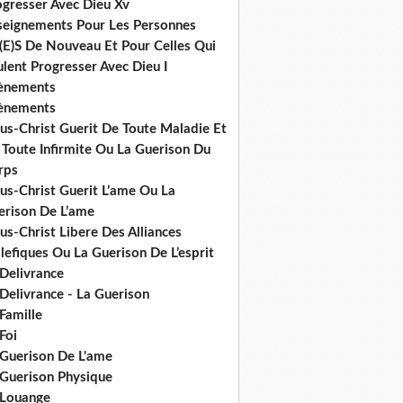
ogresser Avec Dieu Xv
seignements Pour Les Personnes
(E)S De Nouveau Et Pour Celles Qui
lent Progresser Avec Dieu I
ènements
ènements
us-Christ Guerit De Toute Maladie Et
 Toute Infirmite Ou La Guerison Du
rps
us-Christ Guerit L’ame Ou La
erison De L’ame
us-Christ Libere Des Alliances
efiques Ou La Guerison De L’esprit
 Delivrance
Delivrance - La Guerison
Famille
Foi
 Guerison De L'ame
 Guerison Physique
 Louange