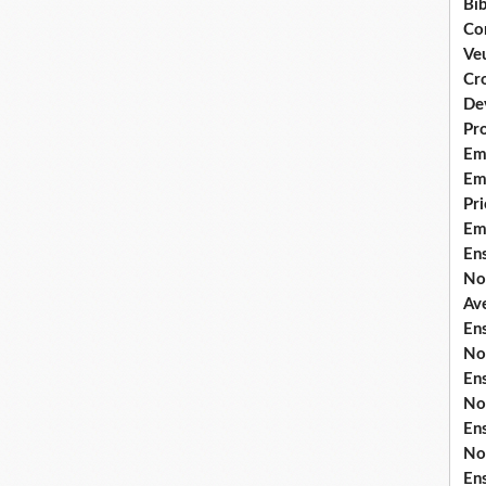
Bib
Co
Ve
Cro
De
Pr
Em
Emi
Pri
Em
En
No
Ave
En
No
En
No
En
No
En