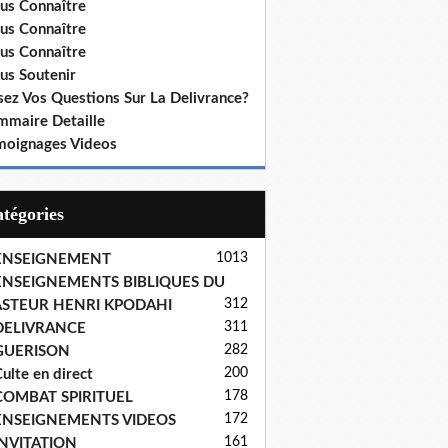
us Connaître
us Connaître
us Connaître
us Soutenir
sez Vos Questions Sur La Delivrance?
mmaire Detaille
moignages Videos
Catégories
1013
ENSEIGNEMENT
ENSEIGNEMENTS BIBLIQUES DU
312
ASTEUR HENRI KPODAHI
311
DELIVRANCE
282
GUERISON
200
ulte en direct
178
COMBAT SPIRITUEL
172
ENSEIGNEMENTS VIDEOS
161
INVITATION