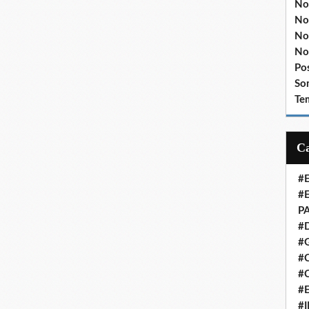
No
No
No
No
Po
So
Te
#
#
P
#
#
#C
#
#
#