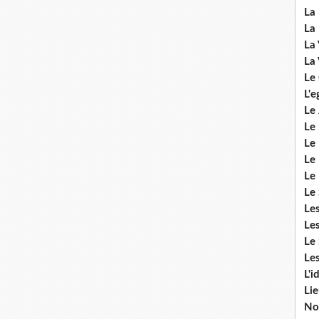
La 
La 
La 
La 
Le
L'e
Le 
Le
Le 
Le 
Le
Le 
Le
Les
Le 
Les
L'i
Li
No