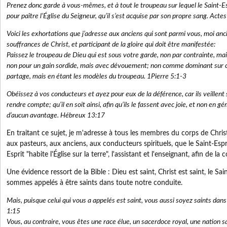
Prenez donc garde à vous-mêmes, et à tout le troupeau sur lequel le Saint-Es
pour paître l’Église du Seigneur, qu’il s’est acquise par son propre sang. Act
Voici les exhortations que j’adresse aux anciens qui sont parmi vous, moi a
souffrances de Christ, et participant de la gloire qui doit être manifestée:
Paissez le troupeau de Dieu qui est sous votre garde, non par contrainte, ma
non pour un gain sordide, mais avec dévouement; non comme dominant sur c
partage, mais en étant les modèles du troupeau. 1Pierre 5:1-3
Obéissez à vos conducteurs et ayez pour eux de la déférence, car ils veille
rendre compte; qu’il en soit ainsi, afin qu’ils le fassent avec joie, et non en g
d’aucun avantage. Hébreux 13:17
En traitant ce sujet, je m'adresse à tous les membres du corps de Chris
aux pasteurs, aux anciens, aux conducteurs spirituels, que le Saint-Esprit
Esprit "habite l'Église sur la terre", l'assistant et l'enseignant, afin de la
Une évidence ressort de la Bible : Dieu est saint, Christ est saint, le Sai
sommes appelés à être saints dans toute notre conduite.
Mais, puisque celui qui vous a appelés est saint, vous aussi soyez saints dans
1:15
Vous, au contraire, vous êtes une race élue, un sacerdoce royal, une nation sa