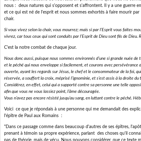
nous : deux natures qui s'opposent et s'affrontent. Il y a une guerre en
et ce qui est né de l'esprit et nous sommes exhortés à faire mourir par l
chair.
Si vous vivez selon la chair, vous mourrez; mais si par l’Esprit vous faites mou
vivrez, car tous ceux qui sont conduits par l’Esprit de Dieu sont fils de Dieu
C'est la notre combat de chaque jour.
Nous donc aussi, puisque nous sommes environnés d’une si grande nuée de té
et le péché qui nous enveloppe si facilement, et courons avec persévérance d
ouverte, ayant les regards sur Jésus, le chef et le consommateur de la foi, qui, 
réservée, a souffert la croix, méprisé l’ignominie, et s’est assis à la droite du
Considérez, en effet, celui qui a supporté contre sa personne une telle opposi
afin que vous ne vous lassiez point, l’âme découragée.
Vous n’avez pas encore résisté jusqu’au sang, en luttant contre le péché. H
Voici ce que je répondais à une personne qui me demandait des explica
l'épître de Paul aux Romains :
"Dans ce passage comme dans beaucoup d'autres de ses épîtres, l'apôt
prenant à témoin sa propre expérience, parlant des choses qu'il connaît
pas de théorie, mais de vécu. Nous pouvons considérer, que ce texte 