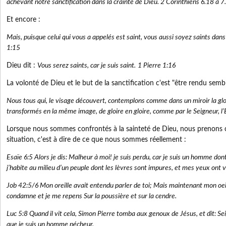
achevant notre sanctification dans la crainte de Dieu. 2 Corinthiens 6.18 à 7
Et encore :
Mais, puisque celui qui vous a appelés est saint, vous aussi soyez saints dans 
1:15
Dieu dit :
Vous serez saints, car je suis saint.
1 Pierre 1:16
La volonté de Dieu et le but de la sanctification c'est "être rendu sembl
Nous tous qui, le visage découvert, contemplons comme dans un miroir la gl
transformés en la même image, de gloire en gloire, comme par le Seigneur, l’
Lorsque nous sommes confrontés à la sainteté de Dieu, nous prenons 
situation, c'est à dire de ce que nous sommes réellement :
Esaïe 6:5 Alors je dis: Malheur à moi! je suis perdu, car je suis un homme don
j’habite au milieu d’un peuple dont les lèvres sont impures, et mes yeux ont v
Job 42:5/6 Mon oreille avait entendu parler de toi; Mais maintenant mon oeil
condamne et je me repens Sur la poussière et sur la cendre.
Luc 5:8 Quand il vit cela, Simon Pierre tomba aux genoux de Jésus, et dit: Sei
que je suis un homme pécheur.