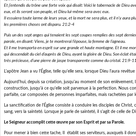
Et j’entendis du trône une forte voix qui disait: Voici le tabernacle de Dieu a
eux, et ils seront son peuple, et Dieu lui-même sera avec eux.
Il essuiera toute larme de leurs yeux, et la mort ne sera plus, et il n’y aura plus 
les premières choses ont disparu. 21:2-4
Puis un des sept anges qui tenaient les sept coupes remplies des sept derniers
parole, en disant: Viens, je te montrerai l’épouse, la femme de l’agneau.
Et il me transporta en esprit sur une grande et haute montagne. Et il me mont
qui descendait du ciel d’auprès de Dieu, ayant la gloire de Dieu. Son éclat éta
très précieuse, d’une pierre de jaspe transparente comme du cristal. 21:9-
L'apôtre Jean a vu l'Église, telle qu'elle sera, lorsque Dieu l'aura revêtue
Aujourd'hui, depuis sa création, jusqu'au moment de son enlèvement, l'
construction, jusqu'à ce qu'elle soit parvenue à la perfection. Nous co
parfaite, car composées de personnes imparfaites, mais rachetées par l
La sanctification de l'Église consiste à conduire les disciples de Christ,
sang, vers la sainteté. Lorsque je parle de sainteté, il s'agit de celle de D
Le Seigneur accomplit cette œuvre par son Esprit et par sa Parole.
Pour mener à bien cette tache, Il établit ses serviteurs, auxquels il donn