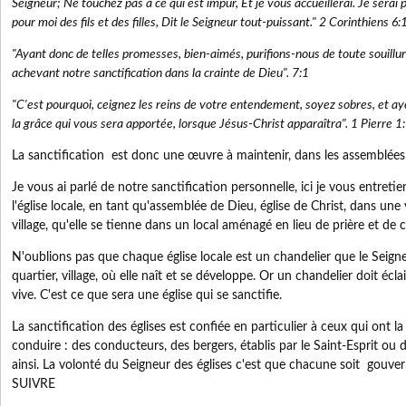
Seigneur; Ne touchez pas à ce qui est impur, Et je vous accueillerai. Je serai
pour moi des fils et des filles, Dit le Seigneur tout-puissant." 2 Corinthiens 6
"Ayant donc de telles promesses, bien-aimés, purifions-nous de toute souillure 
achevant notre sanctification dans la crainte de Dieu". 7:1
"C'est pourquoi, ceignez les reins de votre entendement, soyez sobres, et a
la grâce qui vous sera apportée, lorsque Jésus-Christ apparaîtra". 1 Pierre 
La sanctification est donc une œuvre à maintenir, dans les assemblées 
Je vous ai parlé de notre sanctification personnelle, ici je vous entretie
l'église locale, en tant qu'assemblée de Dieu, église de Christ, dans une 
village, qu'elle se tienne dans un local aménagé en lieu de prière et de
N'oublions pas que chaque église locale est un chandelier que le Seigne
quartier, village, où elle naît et se développe. Or un chandelier doit écl
vive. C'est ce que sera une église qui se sanctifie.
La sanctification des églises est confiée en particulier à ceux qui ont la
conduire : des conducteurs, des bergers, établis par le Saint-Esprit ou 
ainsi. La volonté du Seigneur des églises c'est que chacune soit gouvern
SUIVRE