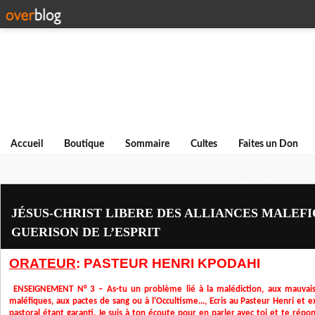
Accueil
Boutique
Sommaire
Cultes
Faites un Don
JÉSUS-CHRIST LIBERE DES ALLIANCES MALEFI
GUERISON DE L’ESPRIT
ORATEUR
: PASTEUR HENRI KPODAHI
ENSEIGNEMENT N° 3 – As-tu un problème lié à la malédiction, aux mauvais so
maléfiques, aux pactes de sang ou à l'Occultisme..., Ecris au Pasteur Henri et ex
pastoral étant garanti. Je suis à ton écoute pour en parler avec toi et te répon