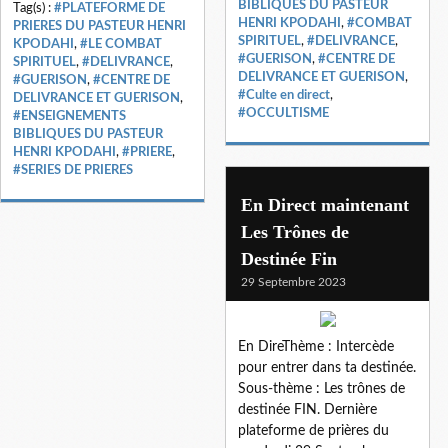
BIBLIQUES DU PASTEUR
Tag(s) :
#PLATEFORME DE
HENRI KPODAHI
,
#COMBAT
PRIERES DU PASTEUR HENRI
SPIRITUEL
,
#DELIVRANCE
,
KPODAHI
,
#LE COMBAT
#GUERISON
,
#CENTRE DE
SPIRITUEL
,
#DELIVRANCE
,
DELIVRANCE ET GUERISON
,
#GUERISON
,
#CENTRE DE
#Culte en direct
,
DELIVRANCE ET GUERISON
,
#OCCULTISME
#ENSEIGNEMENTS
BIBLIQUES DU PASTEUR
HENRI KPODAHI
,
#PRIERE
,
#SERIES DE PRIERES
En Direct maintenant
Les Trônes de
Destinée Fin
29 Septembre 2023
En DireThème : Intercède
pour entrer dans ta destinée.
Sous-thème : Les trônes de
destinée FIN. Dernière
plateforme de prières du