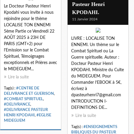
Pasteur Henri
Le Docteur Pasteur Henri
KPODAHI.
Kpodahi vous invite à nous
rejoindre pour le thème
11 Janvier 2024
LOCALISE TON ENNEMI
5ème Partie ce Vendredi 22
AOÛT 2025 à 23H DE
LIVRE : LOCALISE TON
PARIS (GMT+2) pour
ENNEMI. Un thème sur le
l'Emission sur le Combat
Combat Spirituel ou La
Spirituel, Témoignages
Guerre spirituelle. Auteur :
exceptionnels et Prières avec
Docteur Pasteur Henri
le MIDEGUEM...
KPODAHI. Ministre du Culte
du MIDEGUEM. Pour
Lire la suite
Commander l’EBOOK à 5€,
Tag(s) :
#CENTRE DE
écrivez à
DELIVRANCE ET GUERISON
,
dpasteurhenri7@gmail.com
#COMBAT SPIRITUEL
,
INTRODUCTION I-
#DELIVRANCE
,
DEFINITIONS DE...
#DELIVRANCE PASTEUR
HENRI KPODAHI
,
#EGLISE
Lire la suite
MIDEGUEM
Tag(s) :
#ENSEIGNEMENTS
BIBLIQUES DU PASTEUR