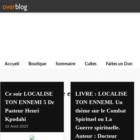
Accueil
Boutique
Sommaire
Cultes
Faites un Don
centre de delivrance et guerison
Ce soir LOCALISE
LIVRE : LOCALISE
TON ENNEMI 5 Dr
TON ENNEMI. Un
Pasteur Henri
thème sur le Combat
Kpodahi
Spirituel ou La
22 Août 2025
Guerre spirituelle.
Auteur : Docteur