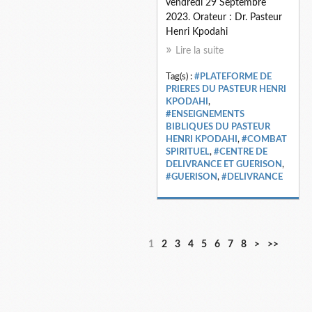
vendredi 29 Septembre
2023. Orateur : Dr. Pasteur
Henri Kpodahi
Lire la suite
Tag(s) :
#PLATEFORME DE
PRIERES DU PASTEUR HENRI
KPODAHI
,
#ENSEIGNEMENTS
BIBLIQUES DU PASTEUR
HENRI KPODAHI
,
#COMBAT
SPIRITUEL
,
#CENTRE DE
DELIVRANCE ET GUERISON
,
#GUERISON
,
#DELIVRANCE
1
2
3
4
5
6
7
8
>
>>