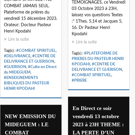
TEMOIGNAGES, ce Vendredi
COMBAT JAMAIS SEUL.
03 Octobre 2023 à 23H,
Plateforme de prières du
laissez vos questions Textes
vendredi 15 décembre 2023.
:" 1Thes. 5,14 et Jacques 5,
Orateur: Docteur Pasteur
16. Dr Pasteur Henri
Henri Kpodahi
Kpodahi
Lire la suite
Lire la suite
Tag(s) :
#COMBAT SPIRITUEL
,
Tag(s) :
#PLATEFORME DE
#DELIVRANCE
,
#CENTRE DE
PRIERES DU PASTEUR HENRI
DELIVRANCE ET GUERISON
,
KPODAHI
,
#CENTRE DE
#GUERISON
,
#Culte en Direct
DELIVRANCE ET GUERISON
,
du MIDEGUEM
,
#COMBAT SPIRITUEL
,
#ENSEIGNEMENTS
#PRIERE
BIBLIQUES DU PASTEUR
HENRI KPODAHI
En Direct ce soir
NEW EMISSION DU
vendredi 13 octobre
MIDEGUEM : LE
2023 à 23H THEME :
COMBAT
LA PERTE D’UN