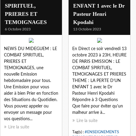
SPIRITUEL,
ENFANT 1 avec le Dr
PRIERES ET
Pasteur Henri
TEMOIGNAGES
Kpodahi
6 Octobre 2023
13 Octobre 2023
NEWS DU MIDEGUEM : LE
En Direct ce soir vendredi 13
COMBAT SPIRITUEL,
octobre 2023 à 23H, HEURE
PRIERES ET
DE PARIS EMISSION : LE
TEMOIGNAGES, une
COMBAT SPIRITUEL,
nouvelle Emission
TEMOIGNAGES ET PRIERES
hebdomadaire pour tous.
THEME : LA PERTE D’UN
Une Emission pour vous
ENFANT 1 avec le Dr
aider à bien Prier en fonction
Pasteur Henri Kpodahi
des Situations du Quotidien.
Répondre à 3 Questions
Vous pouvez appeler ou
Que faire pour éviter qu'un
envoyer un message pour
malheur arrive à...
vos questions...
Lire la suite
Lire la suite
Tag(s) :
#ENSEIGNEMENTS