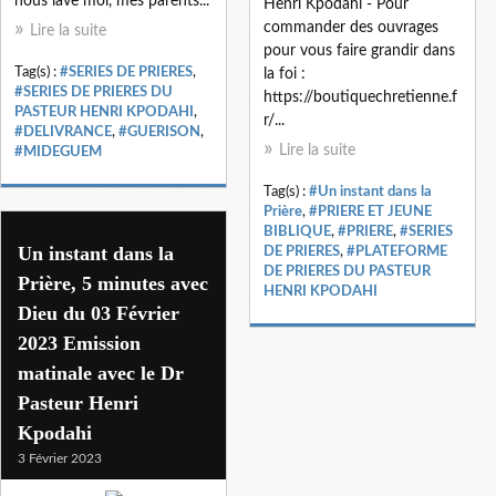
nous lave moi, mes parents...
Henri Kpodahi - Pour
commander des ouvrages
Lire la suite
pour vous faire grandir dans
Tag(s) :
#SERIES DE PRIERES
,
la foi :
#SERIES DE PRIERES DU
https://boutiquechretienne.f
PASTEUR HENRI KPODAHI
,
r/...
#DELIVRANCE
,
#GUERISON
,
Lire la suite
#MIDEGUEM
Tag(s) :
#Un instant dans la
Prière
,
#PRIERE ET JEUNE
BIBLIQUE
,
#PRIERE
,
#SERIES
Un instant dans la
DE PRIERES
,
#PLATEFORME
DE PRIERES DU PASTEUR
Prière, 5 minutes avec
HENRI KPODAHI
Dieu du 03 Février
2023 Emission
matinale avec le Dr
Pasteur Henri
Kpodahi
3 Février 2023