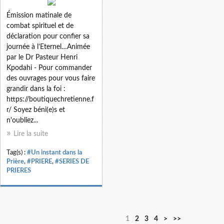
Émission matinale de
combat spirituel et de
déclaration pour confier sa
journée à l’Eternel…Animée
par le Dr Pasteur Henri
Kpodahi - Pour commander
des ouvrages pour vous faire
grandir dans la foi :
https://boutiquechretienne.f
r/ Soyez béni(e)s et
n'oubliez...
Lire la suite
Tag(s) :
#Un instant dans la
Prière
,
#PRIERE
,
#SERIES DE
PRIERES
1
2
3
4
>
>>