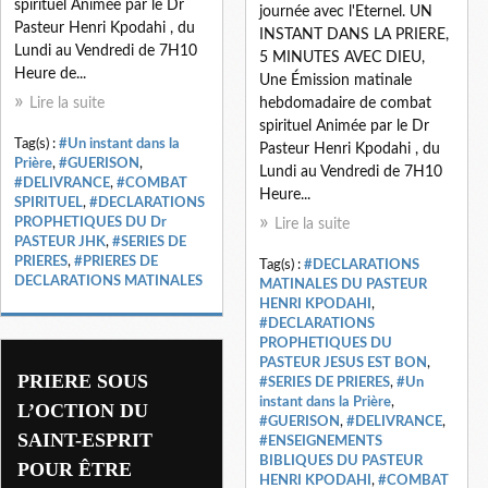
spirituel Animée par le Dr
journée avec l'Eternel. UN
Pasteur Henri Kpodahi , du
INSTANT DANS LA PRIERE,
Lundi au Vendredi de 7H10
5 MINUTES AVEC DIEU,
Heure de...
Une Émission matinale
Lire la suite
hebdomadaire de combat
spirituel Animée par le Dr
Tag(s) :
#Un instant dans la
Pasteur Henri Kpodahi , du
Prière
,
#GUERISON
,
Lundi au Vendredi de 7H10
#DELIVRANCE
,
#COMBAT
Heure...
SPIRITUEL
,
#DECLARATIONS
PROPHETIQUES DU Dr
Lire la suite
PASTEUR JHK
,
#SERIES DE
PRIERES
,
#PRIERES DE
Tag(s) :
#DECLARATIONS
DECLARATIONS MATINALES
MATINALES DU PASTEUR
HENRI KPODAHI
,
#DECLARATIONS
PROPHETIQUES DU
PASTEUR JESUS EST BON
,
PRIERE SOUS
#SERIES DE PRIERES
,
#Un
instant dans la Prière
,
L’OCTION DU
#GUERISON
,
#DELIVRANCE
,
SAINT-ESPRIT
#ENSEIGNEMENTS
BIBLIQUES DU PASTEUR
POUR ÊTRE
HENRI KPODAHI
,
#COMBAT