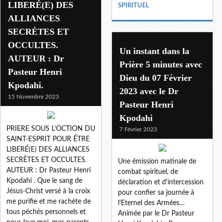
LIBERÉ(E) DES
SPIRITUEL
ALLIANCES
SECRÈTES ET
OCCULTES.
Un instant dans la
AUTEUR : Dr
Prière 5 minutes avec
Pasteur Henri
Dieu du 07 Février
Kpodahi.
2023 avec le Dr
15 Novembre 2023
Pasteur Henri
Kpodahi
PRIERE SOUS L’OCTION DU
7 Février 2023
SAINT-ESPRIT POUR ÊTRE
LIBERÉ(E) DES ALLIANCES
SECRÈTES ET OCCULTES.
Une émission matinale de
AUTEUR : Dr Pasteur Henri
combat spirituel, de
Kpodahi . Que le sang de
déclaration et d'intercession
Jésus-Christ versé à la croix
pour confier sa journée à
me purifie et me rachète de
l'Eternel des Armées…
tous péchés personnels et
Animée par le Dr Pasteur