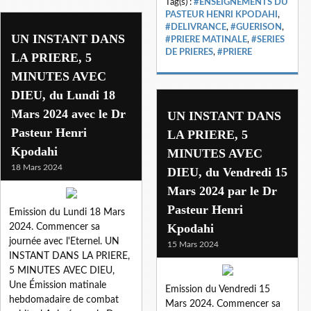
Tag(s) :
#ENSEIGNEMENTS DU
PASTEUR HENRI KPODAHI
,
#DELIVRANCE
,
#GUERISON
,
UN INSTANT DANS
#PRIERE MATINALE
,
#SERIES
DE PRIERES
,
#PRIERE
LA PRIERE, 5
MINUTES AVEC
DIEU, du Lundi 18
Mars 2024 avec le Dr
UN INSTANT DANS
Pasteur Henri
LA PRIERE, 5
Kpodahi
MINUTES AVEC
18 Mars 2024
DIEU, du Vendredi 15
Mars 2024 par le Dr
Pasteur Henri
Emission du Lundi 18 Mars
Kpodahi
2024. Commencer sa
journée avec l'Eternel. UN
15 Mars 2024
INSTANT DANS LA PRIERE,
5 MINUTES AVEC DIEU,
Une Émission matinale
Emission du Vendredi 15
hebdomadaire de combat
Mars 2024. Commencer sa