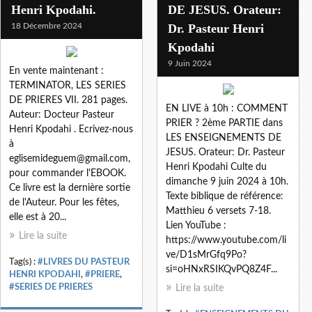
Henri Kpodahi.
DE JESUS. Orateur:
18 Décembre 2024
Dr. Pasteur Henri
Kpodahi
9 Juin 2024
En vente maintenant :
TERMINATOR, LES SERIES
DE PRIERES VII. 281 pages.
EN LIVE à 10h : COMMENT
Auteur: Docteur Pasteur
PRIER ? 2ème PARTIE dans
Henri Kpodahi . Ecrivez-nous
LES ENSEIGNEMENTS DE
à
JESUS. Orateur: Dr. Pasteur
eglisemideguem@gmail.com,
Henri Kpodahi Culte du
pour commander l'EBOOK.
dimanche 9 juin 2024 à 10h.
Ce livre est la dernière sortie
Texte biblique de référence:
de l'Auteur. Pour les fêtes,
Matthieu 6 versets 7-18.
elle est à 20...
Lien YouTube :
Lire la suite
https://www.youtube.com/li
ve/D1sMrGfq9Po?
Tag(s) :
#LIVRES DU PASTEUR
si=oHNxRSIKQvPQ8Z4F...
HENRI KPODAHI
,
#PRIERE
,
#SERIES DE PRIERES
Lire la suite