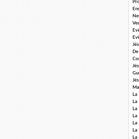
Pr
En
Ne
Veu
Ev
Ev
Jés
De
Co
Jés
Gu
Jés
Mal
La
La 
La 
La 
La
La
La