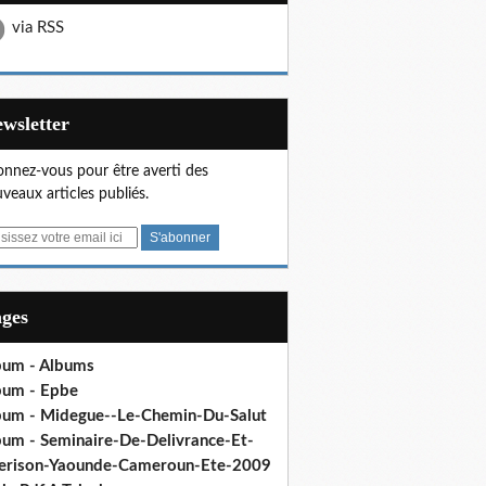
via RSS
Newsletter
nnez-vous pour être averti des
veaux articles publiés.
ages
bum - Albums
bum - Epbe
bum - Midegue--Le-Chemin-Du-Salut
bum - Seminaire-De-Delivrance-Et-
erison-Yaounde-Cameroun-Ete-2009