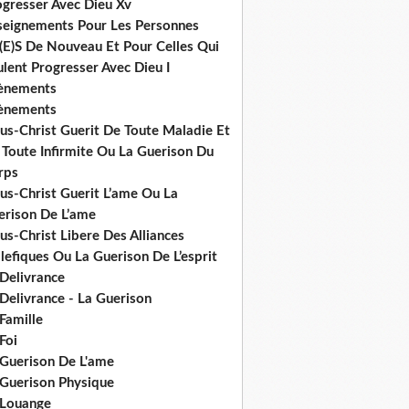
ogresser Avec Dieu Xv
seignements Pour Les Personnes
(E)S De Nouveau Et Pour Celles Qui
lent Progresser Avec Dieu I
ènements
ènements
us-Christ Guerit De Toute Maladie Et
 Toute Infirmite Ou La Guerison Du
rps
us-Christ Guerit L’ame Ou La
erison De L’ame
us-Christ Libere Des Alliances
efiques Ou La Guerison De L’esprit
 Delivrance
Delivrance - La Guerison
Famille
Foi
 Guerison De L'ame
 Guerison Physique
 Louange