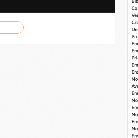
Bib
Co
Ve
Cro
De
Pr
Em
Emi
Pri
Em
En
No
Ave
En
No
En
No
En
No
En