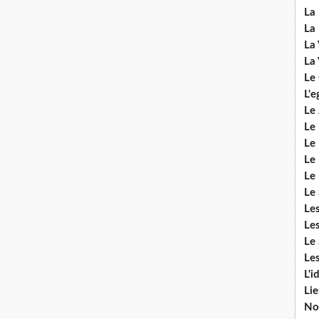
La 
La 
La 
La 
Le
L'e
Le 
Le
Le 
Le 
Le
Le 
Le
Les
Le 
Les
L'i
Li
No