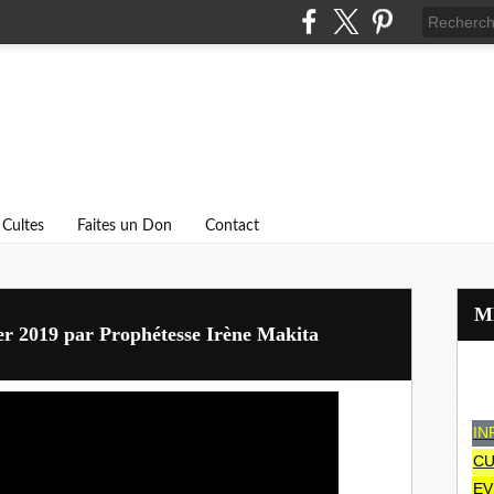
Cultes
Faites un Don
Contact
ier 2019 par Prophétesse Irène Makita
IN
CU
EV