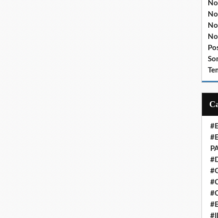
No
No
No
No
Po
So
Te
#
#
P
#
#
#C
#
#
#