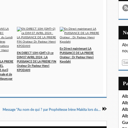
Abo
En Direct maintenant LA
nou
EN DIRECT 10H (GMT+2) ce
PUISSANCE DE LA PRIERE
DIM 07 AVRIL 2024 : LA
Orateur : Dr Pasteur Henri
LA PRIERE
PUISSANCE DE LA PRIERE FIN
Kpodahi
E
EL,
Orateur Dr Pasteur Henri
m
5 Avril
KPODAHI
a
nale et de
tiques par
i
P
l
Al
Al
Al
Message "Au nom de qui ? par Prophétesse Irène Makita lors du culte du 27 janvier 2019
Al
Gu