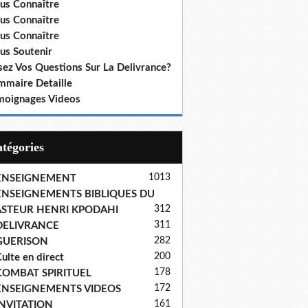
us Connaître
us Connaître
us Connaître
us Soutenir
sez Vos Questions Sur La Delivrance?
mmaire Detaille
moignages Videos
Catégories
1013
ENSEIGNEMENT
ENSEIGNEMENTS BIBLIQUES DU
312
ASTEUR HENRI KPODAHI
311
DELIVRANCE
282
GUERISON
200
ulte en direct
178
COMBAT SPIRITUEL
172
ENSEIGNEMENTS VIDEOS
161
INVITATION