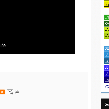
LO
EN
RA
LA
LA
DE
LA
LA
LE
LA
EM
VO
0
S