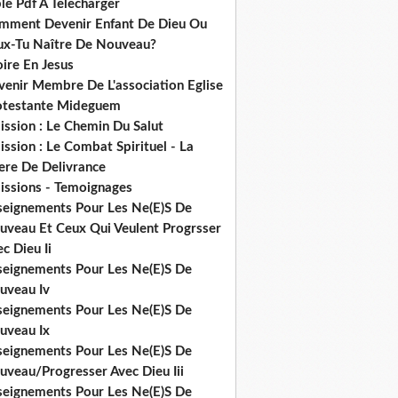
le Pdf A Telecharger
mment Devenir Enfant De Dieu Ou
ux-Tu Naître De Nouveau?
ire En Jesus
venir Membre De L'association Eglise
otestante Mideguem
ission : Le Chemin Du Salut
ssion : Le Combat Spirituel - La
ere De Delivrance
issions - Temoignages
seignements Pour Les Ne(E)S De
uveau Et Ceux Qui Veulent Progrsser
c Dieu Ii
seignements Pour Les Ne(E)S De
uveau Iv
seignements Pour Les Ne(E)S De
uveau Ix
seignements Pour Les Ne(E)S De
uveau/Progresser Avec Dieu Iii
seignements Pour Les Ne(E)S De