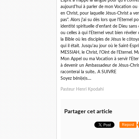
Esprit a frappé la langue pour qu'il conf
aujourd'hui à parler de mon Vocation ou d
en Christ, pour laquelle Jésus-Christ a ve
pas". Alors j'ai su dès lors que l'Eterne
identité spirituelle d'enfant de Dieu san
ou celles à qui l'Eternel veut bien révéler c
la Bible où les disciples de Jésus le côto
qui il était. Jusqu'au jour où le Saint-Es
MESSIAH, le Christ, l'Oint de l'Eternel. M
Mon Appel ou ma Vocation à servir l'Eternel
à devenir un Ambassadeur de Jésus-Christ
raconterai la suite.. A SUIVRE
Soyez béni(e)s....
Pasteur Henri Kpodahi
Partager cet article
Repost