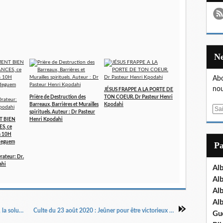
Abo
nou
JÉSUS FRAPPE A LA PORTE DE
Prière de Destruction des
TON COEUR. Dr Pasteur Henri
Barreaux, Barrières et Murailles
Kpodahi
E
spirituels. Auteur : Dr Pasteur
m
T BIEN
Henri Kpodahi
S, ce
a
 à 10H
i
deguem
P
l
teur: Dr.
ahi
Al
Al
Al
Al
CULTE DU 16 AOUT 2020 : Le Jeûne biblique, la solution pour sortir de la mort et de la détresse par l'Apôtre Henri Kpodahi
Culte du 23 août 2020 : Jeûner pour être victorieux des ennemis dans le combat spirituel. par le pasteur Henri Kpodahi
Gu