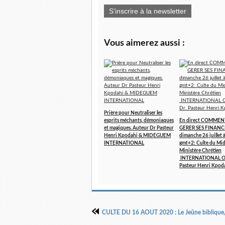
S'inscrire à la newsletter
Vous aimerez aussi :
Prière pour Neutraliser les
esprits méchants, démoniaques
En direct COMMEN
et magiques. Auteur Dr Pasteur
GERER SES FINANCE
Henri Kpodahi & MIDEGUEM
dimanche 26 juillet
INTERNATIONAL
gmt+2: Culte du Mi
Ministère Chrétien
INTERNATIONAL Ora
Pasteur Henri Kpod