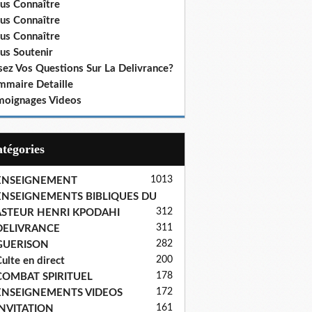
us Connaître
us Connaître
us Connaître
us Soutenir
sez Vos Questions Sur La Delivrance?
mmaire Detaille
moignages Videos
Catégories
1013
ENSEIGNEMENT
ENSEIGNEMENTS BIBLIQUES DU
312
ASTEUR HENRI KPODAHI
311
DELIVRANCE
282
GUERISON
200
ulte en direct
178
COMBAT SPIRITUEL
172
ENSEIGNEMENTS VIDEOS
161
INVITATION