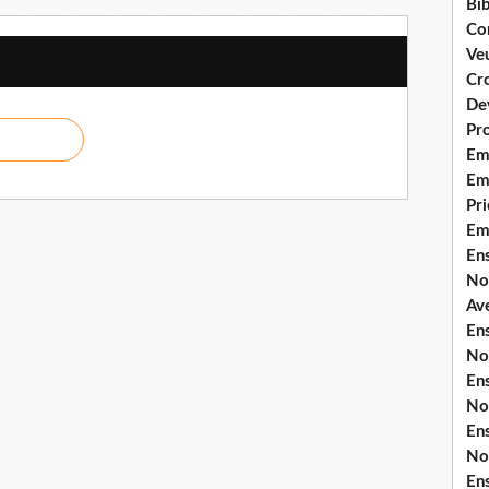
Bib
Co
Ve
Cro
De
Pr
Em
Emi
Pri
Em
En
No
Ave
En
No
En
No
En
No
En