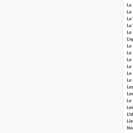
La 
La 
La 
La 
Le
L'e
Le 
Le
Le 
Le 
Le
Le 
Le
Les
Le 
Les
L'i
Li
No