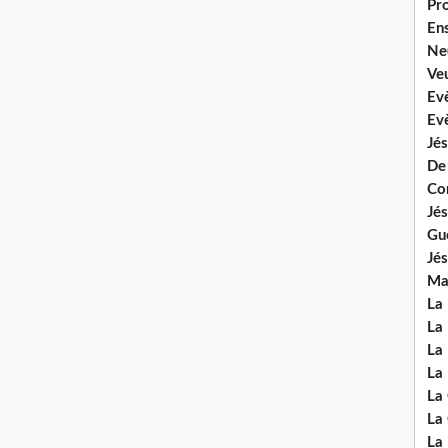
Pr
En
Ne
Veu
Ev
Ev
Jés
De
Co
Jés
Gu
Jés
Mal
La
La 
La 
La 
La
La
La