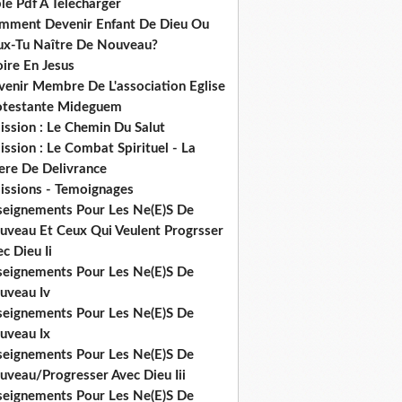
le Pdf A Telecharger
mment Devenir Enfant De Dieu Ou
ux-Tu Naître De Nouveau?
ire En Jesus
venir Membre De L'association Eglise
otestante Mideguem
ission : Le Chemin Du Salut
ssion : Le Combat Spirituel - La
ere De Delivrance
issions - Temoignages
seignements Pour Les Ne(E)S De
uveau Et Ceux Qui Veulent Progrsser
c Dieu Ii
seignements Pour Les Ne(E)S De
uveau Iv
seignements Pour Les Ne(E)S De
uveau Ix
seignements Pour Les Ne(E)S De
uveau/Progresser Avec Dieu Iii
seignements Pour Les Ne(E)S De