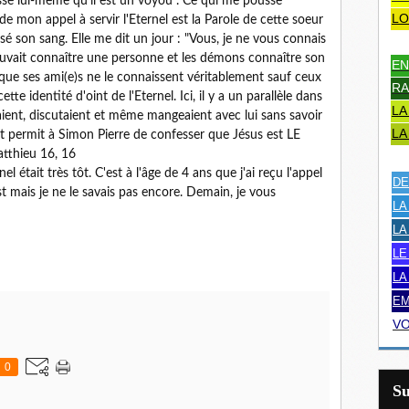
esse lui-même qu'il est un voyou". Ce qui me pousse
LO
e mon appel à servir l'Eternel est la Parole de cette soeur
rsé son sang. Elle me dit un jour : "Vous, je ne vous connais
l pouvait connaître une personne et les démons connaître son
EN
s que ses ami(e)s ne le connaissent véritablement sauf ceux
RA
ette identité d'oint de l'Eternel. Ici, il y a un parallèle dans
LA
yaient, discutaient et même mangeaient avec lui sans savoir
LA
prit permit à Simon Pierre de confesser que Jésus est LE
atthieu 16, 16
 était très tôt. C'est à l'âge de 4 ans que j'ai reçu l'appel
DE
 mais je ne le savais pas encore. Demain, je vous
LA
LA
LE
LA
EM
VO
0
S