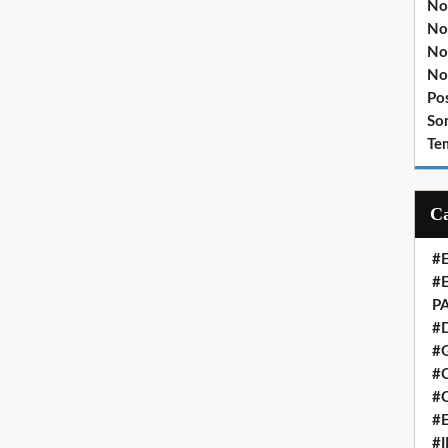
No
No
No
No
Po
So
Te
#
#
P
#
#
#C
#
#
#