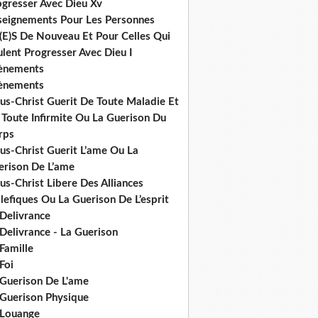
ogresser Avec Dieu Xv
seignements Pour Les Personnes
(E)S De Nouveau Et Pour Celles Qui
lent Progresser Avec Dieu I
ènements
ènements
us-Christ Guerit De Toute Maladie Et
 Toute Infirmite Ou La Guerison Du
rps
us-Christ Guerit L’ame Ou La
erison De L’ame
us-Christ Libere Des Alliances
efiques Ou La Guerison De L’esprit
 Delivrance
Delivrance - La Guerison
Famille
Foi
 Guerison De L'ame
 Guerison Physique
 Louange