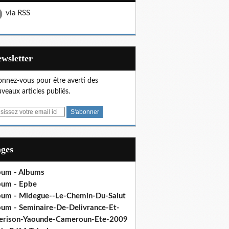
via RSS
Newsletter
nnez-vous pour être averti des
veaux articles publiés.
ages
bum - Albums
bum - Epbe
bum - Midegue--Le-Chemin-Du-Salut
bum - Seminaire-De-Delivrance-Et-
erison-Yaounde-Cameroun-Ete-2009