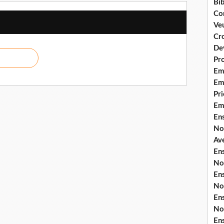
Bib
Co
Ve
Cro
De
Pr
Em
Emi
Pri
Em
En
No
Ave
En
No
En
No
En
No
En