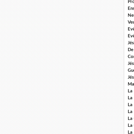
Pr
En
Ne
Veu
Ev
Ev
Jés
De
Co
Jés
Gu
Jés
Mal
La
La 
La 
La 
La
La
La