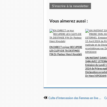
S'inscrire à la newsletter
Vous aimerez aussi :
EN DIRECT ce jour RECUPERE
LES CLEFS DE TA DESTINEE
FIN Dr Pasteur Henri Kpodahi
UN INSTANT DANS 
5MN AVEC L'ETERN
Emission du Lundi 1
2024 de Prières mati
Déclarations prophé
Dr Henri KPODAHI
Culte d'intercession des Femmes en live du 10 juin 2021 à 10 h 00