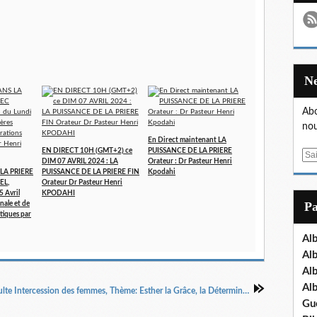
Abo
nou
En Direct maintenant LA
EN DIRECT 10H (GMT+2) ce
PUISSANCE DE LA PRIERE
E
DIM 07 AVRIL 2024 : LA
Orateur : Dr Pasteur Henri
m
LA PRIERE
PUISSANCE DE LA PRIERE FIN
Kpodahi
EL,
Orateur Dr Pasteur Henri
a
5 Avril
KPODAHI
i
P
nale et de
l
tiques par
Al
Al
Al
Al
Culte Intercession des femmes, Thème: Esther la Grâce, la Détermination et le Succès, C.Adelyne B. Partie 3
Gu