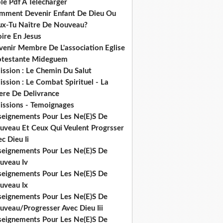
le Pdf A Telecharger
mment Devenir Enfant De Dieu Ou
ux-Tu Naître De Nouveau?
ire En Jesus
venir Membre De L'association Eglise
otestante Mideguem
ission : Le Chemin Du Salut
ssion : Le Combat Spirituel - La
ere De Delivrance
issions - Temoignages
seignements Pour Les Ne(E)S De
uveau Et Ceux Qui Veulent Progrsser
c Dieu Ii
seignements Pour Les Ne(E)S De
uveau Iv
seignements Pour Les Ne(E)S De
uveau Ix
seignements Pour Les Ne(E)S De
uveau/Progresser Avec Dieu Iii
seignements Pour Les Ne(E)S De