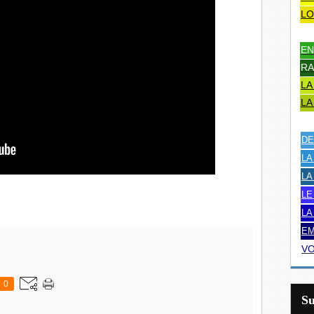
LO
EN
RA
LA
LA
DE
LA
LA
LE
LA
EM
VO
0
S