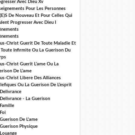
ogresser Avec Dieu Xv
seignements Pour Les Personnes
(E)S De Nouveau Et Pour Celles Qui
lent Progresser Avec Dieu I
ènements
ènements
us-Christ Guerit De Toute Maladie Et
 Toute Infirmite Ou La Guerison Du
rps
us-Christ Guerit L’ame Ou La
erison De L’ame
us-Christ Libere Des Alliances
efiques Ou La Guerison De L’esprit
 Delivrance
Delivrance - La Guerison
Famille
Foi
 Guerison De L'ame
 Guerison Physique
 Louange