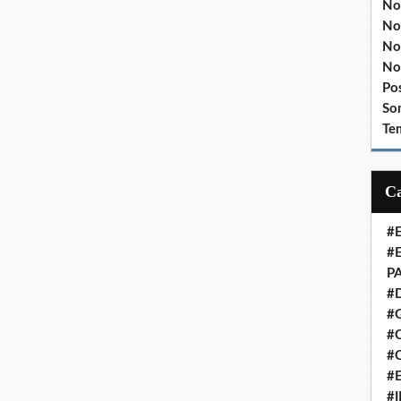
No
No
No
No
Po
So
Te
#
#
P
#
#
#C
#
#
#