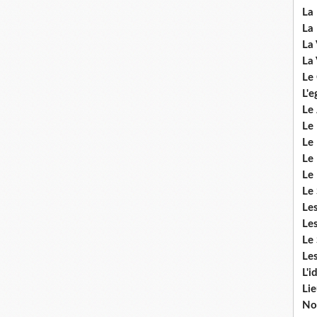
La 
La 
La 
La 
Le
L'e
Le 
Le
Le 
Le 
Le
Le 
Le
Les
Le 
Les
L'i
Li
No