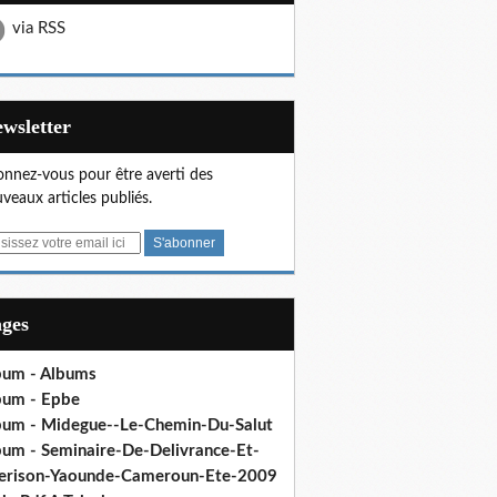
via RSS
Newsletter
nnez-vous pour être averti des
veaux articles publiés.
ages
bum - Albums
bum - Epbe
bum - Midegue--Le-Chemin-Du-Salut
bum - Seminaire-De-Delivrance-Et-
erison-Yaounde-Cameroun-Ete-2009