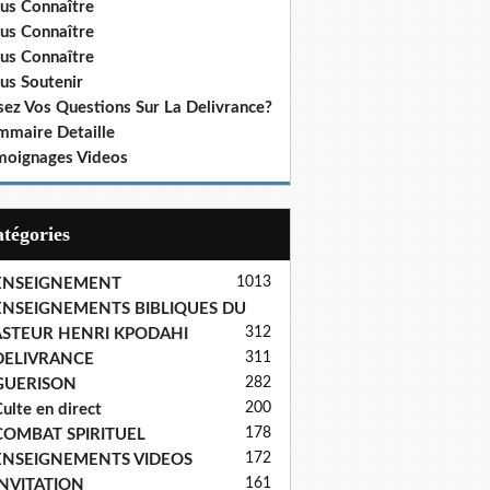
us Connaître
us Connaître
us Connaître
us Soutenir
sez Vos Questions Sur La Delivrance?
mmaire Detaille
moignages Videos
Catégories
1013
ENSEIGNEMENT
ENSEIGNEMENTS BIBLIQUES DU
312
ASTEUR HENRI KPODAHI
311
DELIVRANCE
282
GUERISON
200
ulte en direct
178
COMBAT SPIRITUEL
172
ENSEIGNEMENTS VIDEOS
161
INVITATION