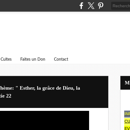
Cultes
Faites un Don
Contact
hème: " Esther, la grâce de Dieu, la
tie 22
IN
CU
EV