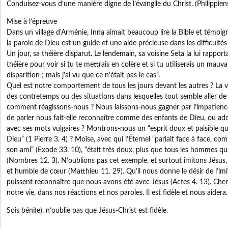
Conduisez-vous d’une manière digne de l’évangile du Christ. (Philippien
Mise à l’épreuve
Dans un village d’Arménie, Inna aimait beaucoup lire la Bible et témoign
la parole de Dieu est un guide et une aide précieuse dans les difficultés 
Un jour, sa théière disparut. Le lendemain, sa voisine Seta la lui rapporta
théière pour voir si tu te mettrais en colère et si tu utiliserais un mauv
disparition ; mais j’ai vu que ce n’était pas le cas”.
Quel est notre comportement de tous les jours devant les autres ? La v
des contretemps ou des situations dans lesquelles tout semble aller de 
comment réagissons-nous ? Nous laissons-nous gagner par l’impatience
de parler nous fait-elle reconnaître comme des enfants de Dieu, ou ad
avec ses mots vulgaires ? Montrons-nous un “esprit doux et paisible qu
Dieu” (1 Pierre 3. 4) ? Moïse, avec qui l’Éternel “parlait face à face,
son ami” (Exode 33. 10), “était très doux, plus que tous les hommes qui 
(Nombres 12. 3). N’oublions pas cet exemple, et surtout imitons Jésus, 
et humble de cœur (Matthieu 11. 29). Qu’il nous donne le désir de l’imi
puissent reconnaître que nous avons été avec Jésus (Actes 4. 13). Cher
notre vie, dans nos réactions et nos paroles. Il est fidèle et nous aidera.
Sois béni(e), n’oublie pas que Jésus-Christ est fidèle.