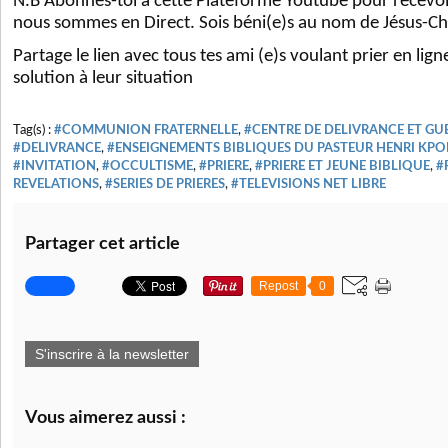
N.B Abonnes-toi à cette Plateforme Youtube pour recevoir
nous sommes en Direct. Sois béni(e)s au nom de Jésus-Chr
Partage le lien avec tous tes ami (e)s voulant prier en lig
solution à leur situation
Tag(s) :
#COMMUNION FRATERNELLE
,
#CENTRE DE DELIVRANCE ET GU
#DELIVRANCE
,
#ENSEIGNEMENTS BIBLIQUES DU PASTEUR HENRI KP
#INVITATION
,
#OCCULTISME
,
#PRIERE
,
#PRIERE ET JEUNE BIBLIQUE
,
#
REVELATIONS
,
#SERIES DE PRIERES
,
#TELEVISIONS NET LIBRE
Partager cet article
Repost
0
S'inscrire à la newsletter
Vous aimerez aussi :