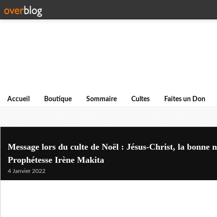
Accueil
Boutique
Sommaire
Cultes
Faites un Don
Message lors du culte de Noël : Jésus-Christ, la bonne 
Prophétesse Irène Makita
4 Janvier 2022