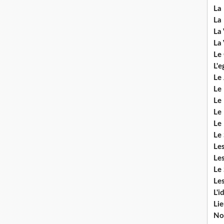
La 
La 
La 
La 
Le
L'e
Le 
Le
Le 
Le 
Le
Le 
Le
Les
Le 
Les
L'i
Li
No