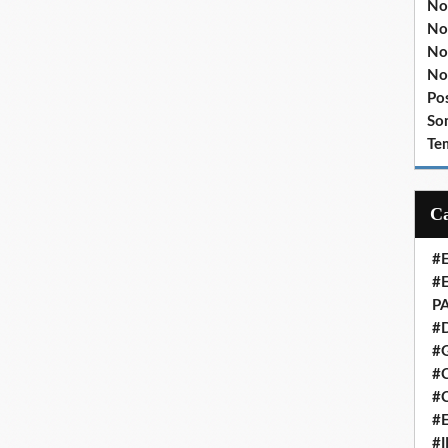
No
No
No
No
Po
So
Te
#
#
P
#
#
#C
#
#
#