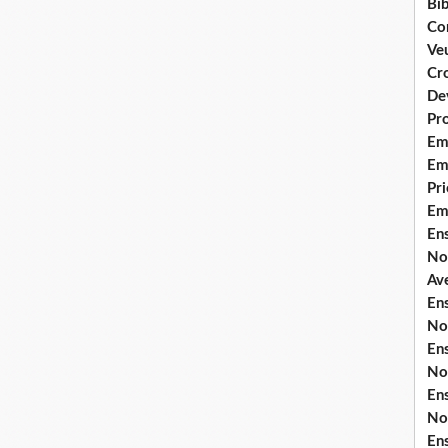
Bib
Co
Ve
Cro
De
Pr
Em
Emi
Pri
Em
En
No
Ave
En
No
En
No
En
No
En