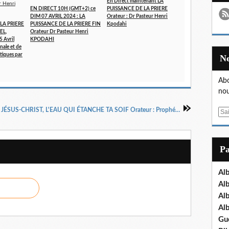
En Direct maintenant LA
EN DIRECT 10H (GMT+2) ce
PUISSANCE DE LA PRIERE
DIM 07 AVRIL 2024 : LA
Orateur : Dr Pasteur Henri
LA PRIERE
PUISSANCE DE LA PRIERE FIN
Kpodahi
EL,
Orateur Dr Pasteur Henri
5 Avril
KPODAHI
nale et de
tiques par
Abo
nou
JÉSUS-CHRIST, L'EAU QUI ÉTANCHE TA SOIF Orateur : Prophétesse Irène MAKITA
E
m
a
i
P
l
Al
Al
Al
Al
Gu