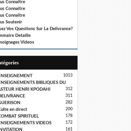
us Connaître
us Connaître
us Connaître
us Soutenir
sez Vos Questions Sur La Delivrance?
mmaire Detaille
moignages Videos
Catégories
1013
ENSEIGNEMENT
ENSEIGNEMENTS BIBLIQUES DU
312
ASTEUR HENRI KPODAHI
311
DELIVRANCE
282
GUERISON
200
ulte en direct
178
COMBAT SPIRITUEL
172
ENSEIGNEMENTS VIDEOS
161
INVITATION