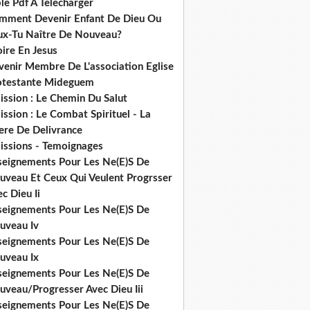
le Pdf A Telecharger
mment Devenir Enfant De Dieu Ou
ux-Tu Naître De Nouveau?
ire En Jesus
venir Membre De L'association Eglise
otestante Mideguem
ission : Le Chemin Du Salut
ssion : Le Combat Spirituel - La
ere De Delivrance
issions - Temoignages
seignements Pour Les Ne(E)S De
uveau Et Ceux Qui Veulent Progrsser
c Dieu Ii
seignements Pour Les Ne(E)S De
uveau Iv
seignements Pour Les Ne(E)S De
uveau Ix
seignements Pour Les Ne(E)S De
uveau/Progresser Avec Dieu Iii
seignements Pour Les Ne(E)S De