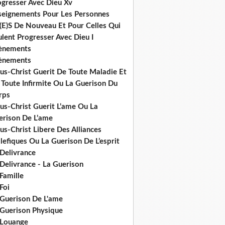
ogresser Avec Dieu Xv
seignements Pour Les Personnes
(E)S De Nouveau Et Pour Celles Qui
lent Progresser Avec Dieu I
ènements
ènements
us-Christ Guerit De Toute Maladie Et
 Toute Infirmite Ou La Guerison Du
rps
us-Christ Guerit L’ame Ou La
erison De L’ame
us-Christ Libere Des Alliances
efiques Ou La Guerison De L’esprit
 Delivrance
Delivrance - La Guerison
Famille
Foi
 Guerison De L'ame
 Guerison Physique
 Louange