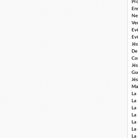
Pr
En
Ne
Veu
Ev
Ev
Jés
De
Co
Jés
Gu
Jés
Mal
La
La 
La 
La 
La
La
La