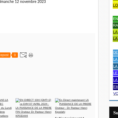
dimanche 12 novembre 2023
LO
EN
RA
LA
LA
DE
epost
0
LA
LA
LE
LA
EM
VO
S