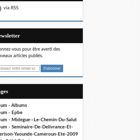
via RSS
Newsletter
nnez-vous pour être averti des
veaux articles publiés.
ages
bum - Albums
bum - Epbe
bum - Midegue--Le-Chemin-Du-Salut
bum - Seminaire-De-Delivrance-Et-
erison-Yaounde-Cameroun-Ete-2009