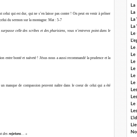
La 
La 
st celui qui est dur, qui ne s’en laisse pas conter ! On peut en venir à prôner
La 
r celui du sermon sur la montagne. Mat : 5-7
La 
ne surpasse celle des scribes et des pharisiens, vous n’entrerez point dans le
Le
L'e
Le 
Le
on entre bonté et naïveté ! Jésus nous a aussi recommandé la prudence et la
Le 
Le 
Le
Le 
un manque de compassion peuvent naître dans le coeur de celui qui a été
Le
Les
Le 
Les
L'i
Li
No
t des
… »
rejetons