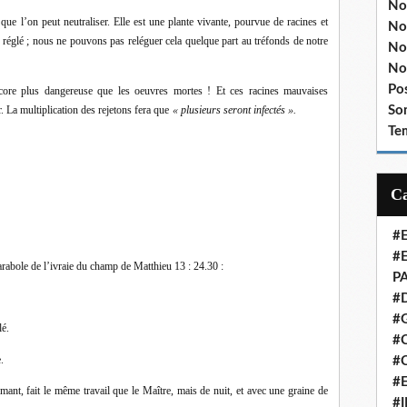
No
e l’on peut neutraliser. Elle est une plante vivante, pourvue de racines et
No
réglé ; nous ne pouvons pas reléguer cela quelque part au tréfonds de notre
No
No
Po
ore plus dangereuse que les oeuvres mortes ! Et ces racines mauvaises
So
. La multiplication des rejetons fera que
« plusieurs seront infectés ».
Te
#
#
arabole de l’ivraie du champ de Matthieu 13 : 24.30 :
P
#
#
lé.
#C
.
#
#
ant, fait le même travail que le Maître, mais de nuit, et avec une graine de
#