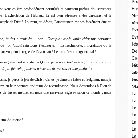
Pr
En
 peuvent en être profondément perturbés et comment parfois des sentences
vie. L’exhortation de Hébreux 12 est bien adressée à des chrétiens, et le
Ne
euple de Dieu ! Pourtant, au départ, l’amertume n’est pas forcément due ou
Veu
Ev
Ev
on, du fait d’avoir été… bon !
Exemple : avoir voulu aider une personne
Jés
que l’on faisait cela pour l’espionner !
La méchanceté, l’ingratitude ou la
De
provoquent le regret de l’avoir fait ! Le bien s’est changé en mal !
Co
re regretter notre bonté :
« Quand je pense à tout ce que j’ai fait ! »
« Tout
Jés
où j’ai fait cela, j’aurais mieux fait de
me casser une jambe ! »
Gu
une, je perds la joie de Christ. Certes, je demeure fidèle au Seigneur, mais je
Jés
ères en leur donnant une teinte de revendication. Nous demandons à Dieu de
Mal
s de laisser instiller en nous une mauvaise sagesse selon ce monde ; nous
La
La 
La 
La 
s une deuxième !
La
La
s !
La