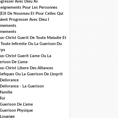
ogresser Avec Dieu Xv
seignements Pour Les Personnes
(E)S De Nouveau Et Pour Celles Qui
lent Progresser Avec Dieu I
ènements
ènements
us-Christ Guerit De Toute Maladie Et
 Toute Infirmite Ou La Guerison Du
rps
us-Christ Guerit L’ame Ou La
erison De L’ame
us-Christ Libere Des Alliances
efiques Ou La Guerison De L’esprit
 Delivrance
Delivrance - La Guerison
Famille
Foi
 Guerison De L'ame
 Guerison Physique
 Louange