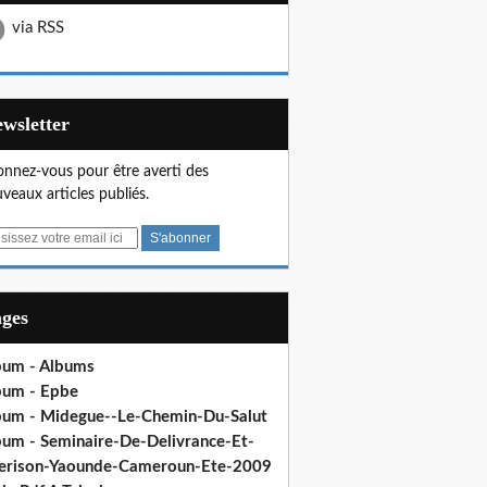
via RSS
Newsletter
nnez-vous pour être averti des
veaux articles publiés.
ages
bum - Albums
bum - Epbe
bum - Midegue--Le-Chemin-Du-Salut
bum - Seminaire-De-Delivrance-Et-
erison-Yaounde-Cameroun-Ete-2009