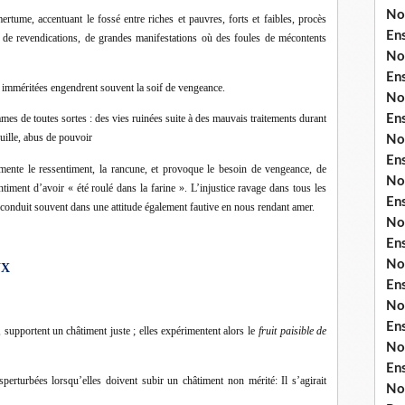
No
mertume, accentuant le fossé entre riches et pauvres, forts et faibles, procès
En
de revendications, de grandes manifestations où des foules de mécontents
No
En
s imméritées engendrent souvent la soif de vengeance.
No
En
mes de toutes sortes : des vies ruinées suite à des mauvais traitements durant
uille, abus de pouvoir
No
En
limente le ressentiment, la rancune, et provoque le besoin de vengeance, de
No
timent d’avoir « été roulé dans la farine ». L’injustice ravage dans tous les
En
us conduit souvent dans une attitude également fautive en nous rendant amer.
No
En
No
UX
En
No
En
, supportent un châtiment juste ; elles expérimentent alors le
fruit paisible de
No
En
erturbées lorsqu’elles doivent subir un châtiment non mérité: Il s’agirait
No