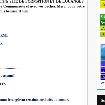
SITE DE FORMATION ET DE LOUANGES.
 LIEN).
LO
otre Communauté et avec vos prches. Merci pour votre
vous bénisse. Amen !
EN
RA
LA
LA
ERNE.
X.
DE
LA
LA
LE
...............
LA
 personnel)
EM
VO
nsée.
S
 comme le suggèrent certaines méthodes du monde.