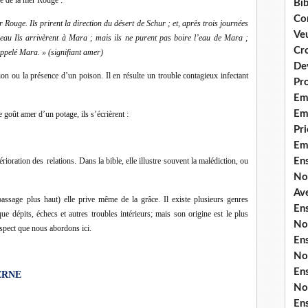
Bib
Co
r Rouge. Ils prirent la direction du désert de Schur ; et, après trois journées
Ve
’eau Ils arrivèrent à Mara ; mais ils ne purent pas boire l’eau de Mara ;
Cro
 appelé Mara. » (signifiant amer)
De
on ou la présence d’un poison. Il en résulte un trouble contagieux infectant
Pr
Em
Emi
e goût amer d’un potage, ils s’écrièrent :
Pri
Em
En
érioration des
relations.
Dans la bible, elle illustre souvent la malédiction, ou
No
Ave
passage plus haut) elle prive même de la grâce. Il existe plusieurs genres
En
e dépits, échecs et autres troubles intérieurs; mais son origine est le plus
No
aspect que nous abordons ici.
En
No
En
ERNE
No
En