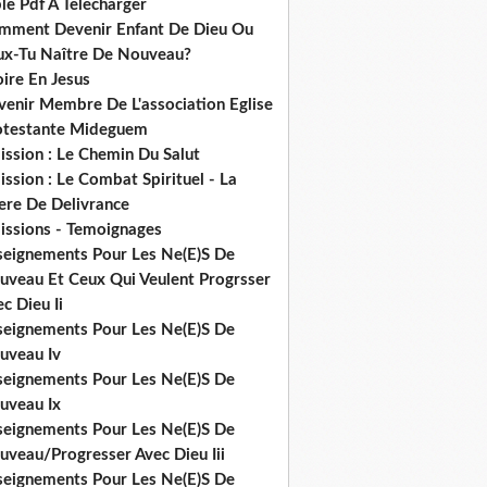
le Pdf A Telecharger
mment Devenir Enfant De Dieu Ou
ux-Tu Naître De Nouveau?
ire En Jesus
venir Membre De L'association Eglise
otestante Mideguem
ission : Le Chemin Du Salut
ssion : Le Combat Spirituel - La
ere De Delivrance
issions - Temoignages
seignements Pour Les Ne(E)S De
uveau Et Ceux Qui Veulent Progrsser
c Dieu Ii
seignements Pour Les Ne(E)S De
uveau Iv
seignements Pour Les Ne(E)S De
uveau Ix
seignements Pour Les Ne(E)S De
uveau/Progresser Avec Dieu Iii
seignements Pour Les Ne(E)S De