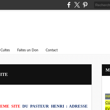
Cultes
Faites un Don
Contact
ITE
IN
CU
IEME SITE
DU PASTEUR HENRI : ADRESSE
EV