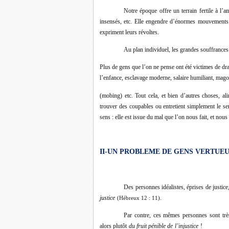
Notre époque offre un terrain fertile à l’a
insensés, etc. Elle engendre d’énormes mouvements 
expriment leurs révoltes.
Au plan individuel, les grandes souffrance
Plus de gens que l’on ne pense ont été victimes de dra
l’enfance, esclavage moderne, salaire humiliant, mago
(mobing) etc. Tout cela, et bien d’autres choses, a
trouver des coupables ou entretient simplement le sen
sens : elle est issue du mal que l’on nous fait, et no
II-UN PROBLEME DE GENS VERTUE
Des personnes idéalistes, éprises de justice
justice
.
(Hébreux 12 : 11)
Par contre, ces mêmes personnes sont trèsp
alors plutôt
du fruit pénible de
l’injustice
!