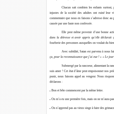
Chacun sait combien les enfants surtout,
injustes de la société des adultes ont ruiné leur 
commentaire que nous en faisons s’adresse donc au p
causée par une faute non confessée.
Elle peut même provenir d’une bonne acti
dans la détresse et avoir appris qu’elle déclarait
fourberie des personnes auxquelles on voulait du bien 
Avec subtilité, Satan est parvenu à nous fai
ça, pour la reconnaissance que j’ai
eue ! »
« Le jour 
Submergé par la rancoeur, alimentant la ranc
suis amer ! Cet état d’âme peut empoisonner nos pri
punir, nous faisons appel au vengeur. Nous risquon
déclarons :
Bon et bête commencent par la même lettre.
●
On m’a eu une première fois, mais on ne m’aura pa
●
On n’apprend pas au vieux singe à faire des grimace
●