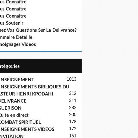
us Connaître
us Connaître
us Connaître
us Soutenir
sez Vos Questions Sur La Delivrance?
mmaire Detaille
moignages Videos
Catégories
1013
ENSEIGNEMENT
ENSEIGNEMENTS BIBLIQUES DU
312
ASTEUR HENRI KPODAHI
311
DELIVRANCE
282
GUERISON
200
ulte en direct
178
COMBAT SPIRITUEL
172
ENSEIGNEMENTS VIDEOS
161
INVITATION