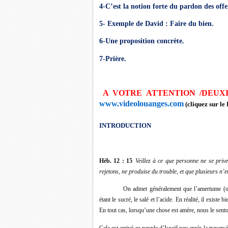
4-C’est la notion forte du pardon des offe
5- Exemple de David : Faire du bien.
6-Une proposition concrète.
7-Prière.
A VOTRE ATTENTION /DEUX
www.videolouanges.com
(cliquez sur le
INTRODUCTION
Héb. 12 : 15
Veillez à ce que personne ne se priv
rejetons, ne produise du trouble, et que plusieurs n’en
On admet généralement que l’amertume (ou 
étant le sucré, le salé et l’acide. En réalité, il exist
En tout cas, lorsqu’une chose est amère, nous le sento
Cela est arrivé au peuple d’Israël peu après la travers