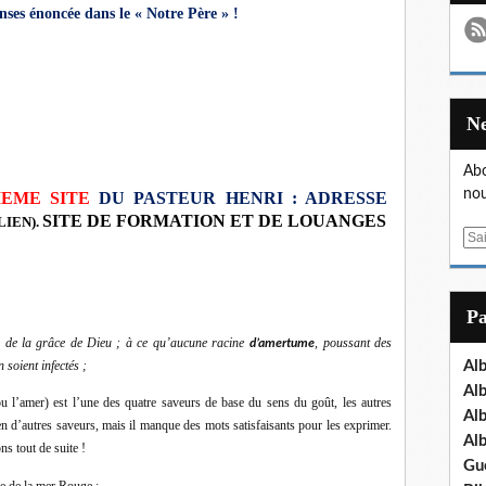
nses énoncée dans le « Notre Père » !
Abo
nou
IEME SITE
DU PASTEUR HENRI : ADRESSE
SITE DE FORMATION ET DE LOUANGES
 LIEN).
E
m
a
i
P
l
e de la grâce de Dieu ; à ce qu’aucune racine
, poussant des
d’amertume
 soient infectés ;
Al
Al
l’amer) est l’une des quatre saveurs de base du sens du goût, les autres
Al
e bien d’autres saveurs, mais il manque des mots satisfaisants pour les exprimer.
Al
ns tout de suite !
Gu
ée de la mer Rouge :