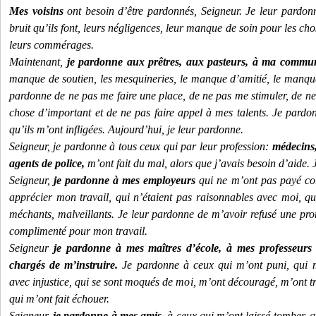
Mes voisins
ont besoin d’être pardonnés, Seigneur. Je leur pardon
bruit qu’ils font, leurs négligences, leur manque de soin pour les ch
leurs commérages.
Maintenant,
je pardonne aux prêtres, aux pasteurs, à ma commun
manque de soutien, les mesquineries, le manque d’amitié, le manqu
pardonne de ne pas me faire une place, de ne pas me stimuler, de ne
chose d’important et de ne pas faire appel à mes talents. Je pardon
qu’ils m’ont infligées. Aujourd’hui, je leur pardonne.
Seigneur, je pardonne à tous ceux qui par leur profession:
médecins,
agents de police,
m’ont fait du mal, alors que j’avais besoin d’aide.
Seigneur,
je pardonne à mes employeurs
qui ne m’ont pas payé cor
apprécier mon travail, qui n’étaient pas raisonnables avec moi, qui
méchants, malveillants. Je leur pardonne de m’avoir refusé une pr
complimenté pour mon travail.
Seigneur
je pardonne à mes maîtres d’école, à mes professeurs 
chargés de m’instruire.
Je pardonne à ceux qui m’ont puni, qui m’o
avec injustice, qui se sont moqués de moi, m’ont découragé, m’ont tr
qui m’ont fait échouer.
Seigneur,
je pardonne à mes amis,
à ceux qui m’ont laissé tomber, q