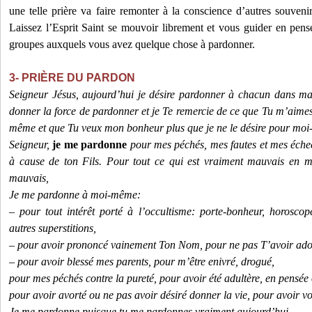
une telle prière va faire remonter à la conscience d’autres souvenir
Laissez l’Esprit Saint se mouvoir librement et vous guider en pens
groupes auxquels vous avez quelque chose à pardonner.
3- PRIÈRE DU PARDON
Seigneur Jésus, aujourd’hui je désire pardonner à chacun dans ma
donner la force de pardonner et je Te remercie de ce que Tu m’aime
même et que Tu veux mon bonheur plus que je ne le désire pour mo
Seigneur,
je me pardonne
pour mes péchés, mes fautes et mes éche
à cause de ton Fils. Pour tout ce qui est vraiment mauvais en m
mauvais,
Je me pardonne à moi-même:
– pour tout intérêt porté à l’occultisme: porte-bonheur, horoscop
autres superstitions,
– pour avoir prononcé vainement Ton Nom, pour ne pas T’avoir ado
– pour avoir blessé mes parents, pour m’être enivré, drogué,
pour mes péchés contre la pureté, pour avoir été adultère, en pensée
pour avoir avorté ou ne pas avoir désiré donner la vie, pour avoir vo
Je me pardonne puisque tu me pardonnes vraiment aujourd’hui.