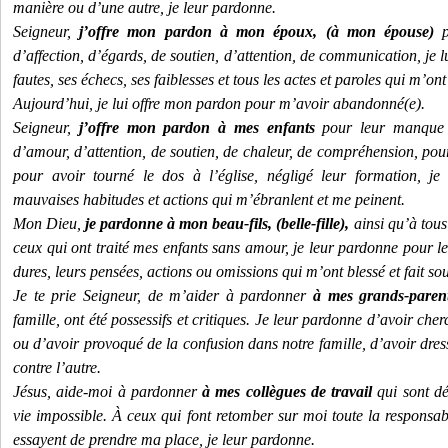
manière ou d’une autre, je leur pardonne.
Seigneur,
j’offre mon pardon à mon époux, (à mon épouse)
p
d’affection, d’égards, de soutien, d’attention, de communication, je 
fautes, ses échecs, ses faiblesses et tous les actes et paroles qui m’on
Aujourd’hui, je lui offre mon pardon pour m’avoir abandonné(e).
Seigneur,
j’offre mon pardon à mes enfants
pour leur manque d
d’amour, d’attention, de soutien, de chaleur, de compréhension, pou
pour avoir tourné le dos à l’église, négligé leur formation, je
mauvaises habitudes et actions qui m’ébranlent et me peinent.
Mon Dieu,
je pardonne à mon beau-fils, (belle-fille),
ainsi qu’à tous
ceux qui ont traité mes enfants sans amour, je leur pardonne pour le
dures, leurs pensées, actions ou omissions qui m’ont blessé et fait souf
Je te prie Seigneur, de m’aider à pardonner
à mes grands-paren
famille, ont été possessifs et critiques. Je leur pardonne d’avoir ch
ou d’avoir provoqué de la confusion dans notre famille, d’avoir dre
contre l’autre.
Jésus, aide-moi à pardonner
à mes collègues de travail
qui sont dé
vie impossible. À ceux qui font retomber sur moi toute la responsabil
essayent de prendre ma place, je leur pardonne.