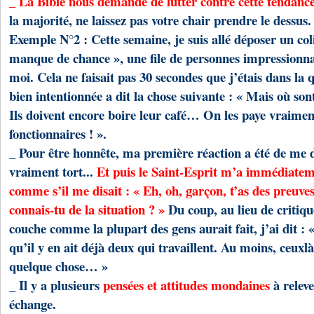
_ La Bible nous demande de lutter contre cette tendanc
la majorité, ne laissez pas votre chair prendre le dessus.
Exemple N°2 : Cette semaine, je suis allé déposer un coli
manque de chance », une file de personnes impressionnan
moi. Cela ne faisait pas 30 secondes que j’étais dans l
bien intentionnée a dit la chose suivante : « Mais où sont
Ils doivent encore boire leur café… On les paye vraiment
fonctionnaires ! ».
_ Pour être honnête, ma première réaction a été de me di
vraiment tort...
Et puis le Saint-Esprit m’a immédiateme
comme s’il me disait : « Eh, oh, garçon, t’as des preuve
connais-tu de la situation ? »
Du coup, au lieu de critiqu
couche comme la plupart des gens aurait fait, j’ai dit : 
qu’il y en ait déjà deux qui travaillent. Au moins, ceuxl
quelque chose… »
_ Il y a plusieurs
pensées et attitudes mondaines
à releve
échange.