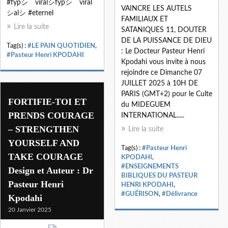
#fypシ゚viralシfypシ゚viral
VAINCRE LES AUTELS
シalシ #eternel
FAMILIAUX ET
Lire la suite
SATANIQUES 11, DOUTER
DE LA PUISSANCE DE DIEU
Tag(s) :
#LE PAIN QUOTIDIEN
,
: Le Docteur Pasteur Henri
#Pasteur Henri KPODAHI
Kpodahi vous invite à nous
rejoindre ce Dimanche 07
JUILLET 2025 à 10H DE
PARIS (GMT+2) pour le Culte
FORTIFIE-TOI ET
du MIDEGUEM
PRENDS COURAGE
INTERNATIONAL.....
– STRENGTHEN
Lire la suite
YOURSELF AND
Tag(s) :
#Pasteur Henri
TAKE COURAGE
KPODAHI
,
#ENSEIGNEMENTS
Design et Auteur : Dr
BIBLIQUES DU PASTEUR
Pasteur Henri
HENRI KPODAHI
,
#GUÉRISON
,
#Délivrance
Kpodahi
20 Janvier 2025