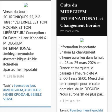
Culte du
MIDEGUEM
Verset du Jour :
2CHRONIQUES 22, 2-3
INTERNATIONAL et
Titre : "L'ÉTERNEL EST TON
Changement horaire
ROCHER ET TON
29 Mars 2026
LIBÉRATEUR." Conception :
Dr Pasteur Henri Kpodahi &
MIDEGUEM
Information importante
INTERNATIONAL
Shalom Le changement
#mideguemyoutube
d'heure aura lieu dans la nuit
#versetbiblique #bible
du 28 au 29 mars 2026 en
#chretien
France et marquera le
#pasteurhenrikpodahi
passage à l'heure d'été A
Lire la suite
2h00 il sera 3h00. Merci d'en
tenir compte pour le culte
Tag(s) :
#verset du jour
,
dominical du MIDEGUEM
#MIDEGUEM
,
#PASTEUR
Nous aurons 1h de plus par...
HENRI KPODAHI
,
#BIBLE
VERSE
Lire la suite
Tag(s) :
#pasteur henri kpodahi