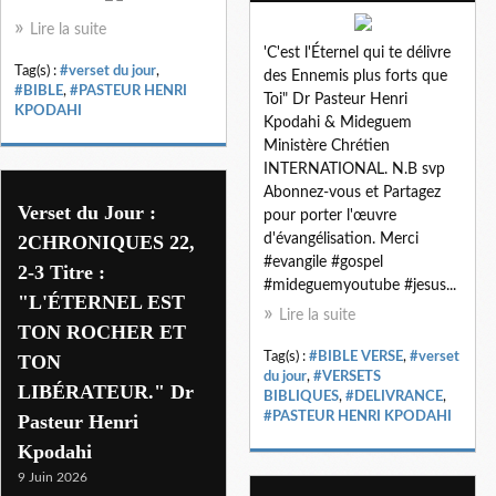
Lire la suite
'C'est l'Éternel qui te délivre
Tag(s) :
#verset du jour
,
des Ennemis plus forts que
#BIBLE
,
#PASTEUR HENRI
Toi" Dr Pasteur Henri
KPODAHI
Kpodahi & Mideguem
Ministère Chrétien
INTERNATIONAL. N.B svp
Abonnez-vous et Partagez
Verset du Jour :
pour porter l'œuvre
2CHRONIQUES 22,
d'évangélisation. Merci
#evangile #gospel
2-3 Titre :
#mideguemyoutube #jesus...
"L'ÉTERNEL EST
Lire la suite
TON ROCHER ET
Tag(s) :
#BIBLE VERSE
,
#verset
TON
du jour
,
#VERSETS
LIBÉRATEUR." Dr
BIBLIQUES
,
#DELIVRANCE
,
#PASTEUR HENRI KPODAHI
Pasteur Henri
Kpodahi
9 Juin 2026