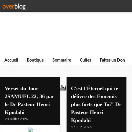
Accueil
Boutique
Sommaire
Cultes
Faites un Don
pasteur henri kpodahi
Verset du Jour
C'est l'Éternel qui te
2SAMUEL 22, 36 par
délivre des Ennemis
le Dr Pasteur Henri
plus forts que Toi" Dr
Kpodahi
Pasteur Henri
28 Juillet 2026
Kpodahi
17 Juin 2026