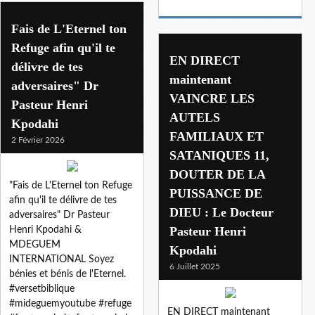
Fais de L'Eternel ton
Refuge afin qu'il te
EN DIRECT
délivre de tes
maintenant
adversaires" Dr
VAINCRE LES
Pasteur Henri
AUTELS
Kpodahi
FAMILIAUX ET
2 Février 2026
SATANIQUES 11,
DOUTER DE LA
"Fais de L'Eternel ton Refuge
PUISSANCE DE
afin qu'il te délivre de tes
DIEU : Le Docteur
adversaires" Dr Pasteur
Pasteur Henri
Henri Kpodahi &
MDEGUEM
Kpodahi
INTERNATIONAL Soyez
6 Juillet 2025
bénies et bénis de l'Eternel.
#versetbiblique
#mideguemyoutube #refuge
EN DIRECT maintenant