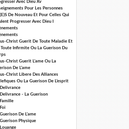
ogresser Avec Dieu Xv
seignements Pour Les Personnes
(E)S De Nouveau Et Pour Celles Qui
lent Progresser Avec Dieu I
ènements
ènements
us-Christ Guerit De Toute Maladie Et
 Toute Infirmite Ou La Guerison Du
rps
us-Christ Guerit L’ame Ou La
erison De L’ame
us-Christ Libere Des Alliances
efiques Ou La Guerison De L’esprit
 Delivrance
Delivrance - La Guerison
Famille
Foi
 Guerison De L'ame
 Guerison Physique
 Louange