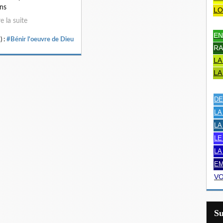
ns
LO
re la suite
EN
) :
#Bénir l'oeuvre de Dieu
RA
LA
LA
DE
LA
LA
LE
LA
EM
VO
S