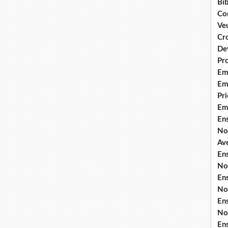
Bib
Co
Ve
Cro
De
Pr
Em
Emi
Pri
Em
En
No
Ave
En
No
En
No
En
No
En