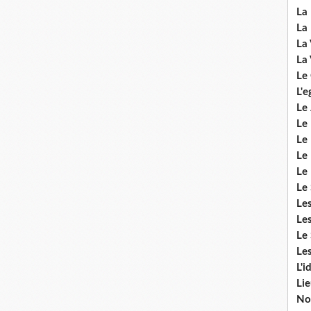
La 
La 
La 
La 
Le
L'e
Le 
Le
Le 
Le 
Le
Le 
Le
Les
Le 
Les
L'i
Li
No