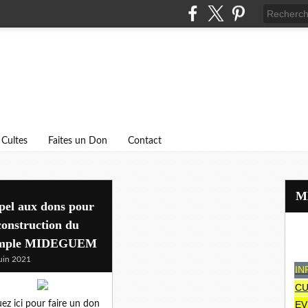
Cultes
Faites un Don
Contact
pel aux dons pour
construction du
mple MIDEGUEM
uin 2021
IN
CU
uez ici pour faire un don
EV