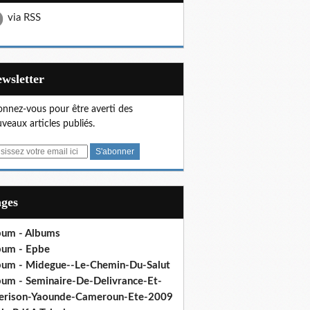
via RSS
Newsletter
nnez-vous pour être averti des
veaux articles publiés.
ages
bum - Albums
bum - Epbe
bum - Midegue--Le-Chemin-Du-Salut
bum - Seminaire-De-Delivrance-Et-
erison-Yaounde-Cameroun-Ete-2009