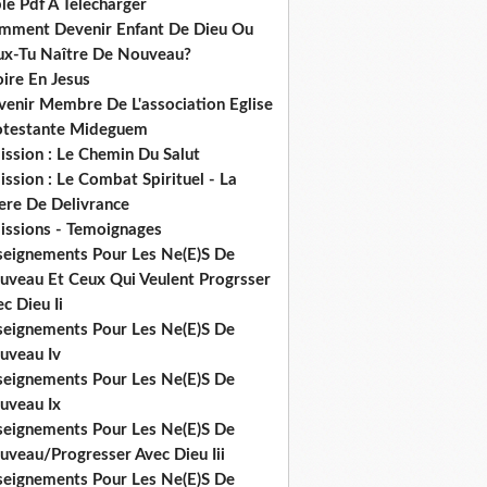
le Pdf A Telecharger
mment Devenir Enfant De Dieu Ou
ux-Tu Naître De Nouveau?
ire En Jesus
venir Membre De L'association Eglise
otestante Mideguem
ission : Le Chemin Du Salut
ssion : Le Combat Spirituel - La
ere De Delivrance
issions - Temoignages
seignements Pour Les Ne(E)S De
uveau Et Ceux Qui Veulent Progrsser
c Dieu Ii
seignements Pour Les Ne(E)S De
uveau Iv
seignements Pour Les Ne(E)S De
uveau Ix
seignements Pour Les Ne(E)S De
uveau/Progresser Avec Dieu Iii
seignements Pour Les Ne(E)S De