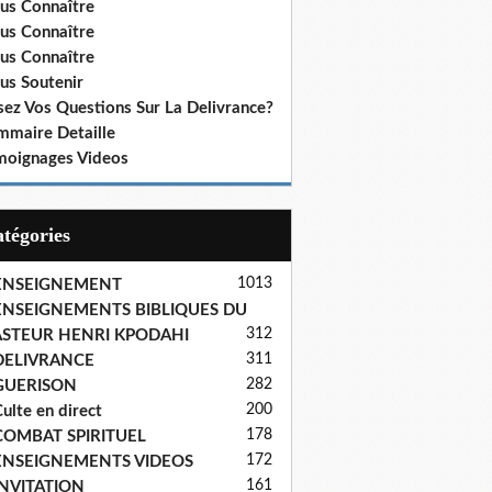
us Connaître
us Connaître
us Connaître
us Soutenir
sez Vos Questions Sur La Delivrance?
mmaire Detaille
moignages Videos
Catégories
1013
ENSEIGNEMENT
ENSEIGNEMENTS BIBLIQUES DU
312
ASTEUR HENRI KPODAHI
311
DELIVRANCE
282
GUERISON
200
ulte en direct
178
COMBAT SPIRITUEL
172
ENSEIGNEMENTS VIDEOS
161
INVITATION