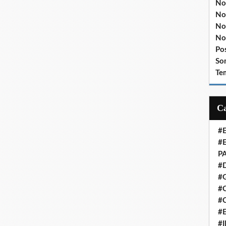
No
No
No
No
Po
So
Te
#
#
P
#
#
#C
#
#
#