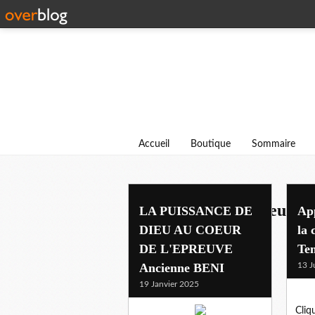
Accueil
Boutique
Sommaire
benir l'oeuvre de dieu
LA PUISSANCE DE
Ap
DIEU AU COEUR
la 
DE L'EPREUVE
Te
Ancienne BENI
13 J
19 Janvier 2025
Cliq