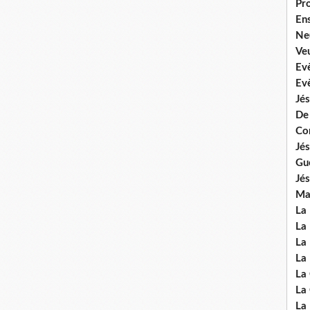
Pr
En
Ne
Veu
Ev
Ev
Jés
De
Co
Jés
Gu
Jés
Mal
La
La 
La 
La 
La
La
La