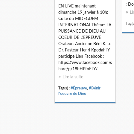
: Do
EN LIVE maintenant
dimanche 19 janvier à 10h:
Li
Culte du MIDEGUEM
Tag(s
INTERNATIONAL.Thème: LA
PUISSANCE DE DIEU AU
COEUR DE L'EPREUVE
Orateur: Ancienne Béni K. Le
Dr. Pasteur Henri Kpodahi Y
participe Lien Facebook :
https://www.facebook.com/s
hare/p/18bHPfnELY/...
Lire la suite
Tag(s) :
#Épreuve
,
#Bénir
l'oeuvre de Dieu