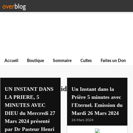
Accueil
Boutique
Sommaire
Cultes
Faites un Don
culte en direct du mideguem
UN INSTANT DANS
Un Instant dans la
LA PRIERE, 5
Prière 5 minutes avec
MINUTES AVEC
l'Eternel. Emission du
DIEU du Mercredi 27
Mardi 26 Mars 2024
Mars 2024 présenté
26 Mars 2024
par Dr Pasteur Henri