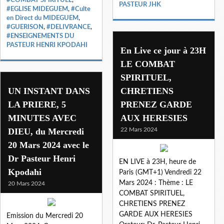
PASTEUR JHK
#EGLISE MIDEGUEM
,
#Culte
en Direct du MIDEGUEM
,
#GUERISON
,
#DELIVRANCE
,
#ENSEIGNEMENTS DU
PASTEUR HENRI KPODAHI
En Live ce jour à 23H
LE COMBAT
SPIRITUEL,
UN INSTANT DANS
CHRETIENS
LA PRIERE, 5
PRENEZ GARDE
MINUTES AVEC
AUX HERESIES
DIEU, du Mercredi
22 Mars 2024
20 Mars 2024 avec le
Dr Pasteur Henri
EN LIVE à 23H, heure de
Kpodahi
Paris (GMT+1) Vendredi 22
Mars 2024 : Thème : LE
20 Mars 2024
COMBAT SPIRITUEL,
CHRETIENS PRENEZ
GARDE AUX HERESIES
Emission du Mercredi 20