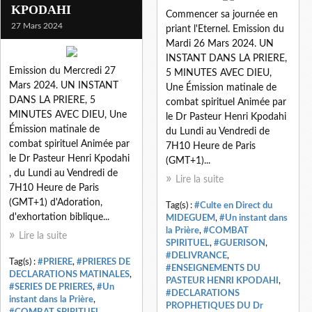
KPODAHI
Commencer sa journée en
27 Mars 2024
priant l'Eternel. Emission du
Mardi 26 Mars 2024. UN
INSTANT DANS LA PRIERE,
Emission du Mercredi 27
5 MINUTES AVEC DIEU,
Mars 2024. UN INSTANT
Une Émission matinale de
DANS LA PRIERE, 5
combat spirituel Animée par
MINUTES AVEC DIEU, Une
le Dr Pasteur Henri Kpodahi
Émission matinale de
du Lundi au Vendredi de
combat spirituel Animée par
7H10 Heure de Paris
le Dr Pasteur Henri Kpodahi
(GMT+1)...
, du Lundi au Vendredi de
Lire la suite
7H10 Heure de Paris
(GMT+1) d'Adoration,
Tag(s) :
#Culte en Direct du
d'exhortation biblique...
MIDEGUEM
,
#Un instant dans
la Prière
,
#COMBAT
Lire la suite
SPIRITUEL
,
#GUERISON
,
#DELIVRANCE
,
Tag(s) :
#PRIERE
,
#PRIERES DE
#ENSEIGNEMENTS DU
DECLARATIONS MATINALES
,
PASTEUR HENRI KPODAHI
,
#SERIES DE PRIERES
,
#Un
#DECLARATIONS
instant dans la Prière
,
PROPHETIQUES DU Dr
#COMBAT SPIRITUEL
,