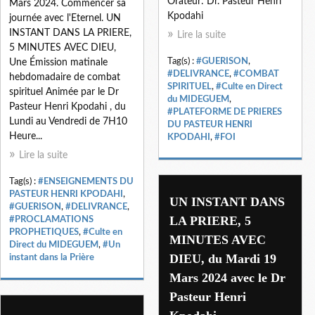
Orateur: Dr. Pasteur Henri
Mars 2024. Commencer sa
Kpodahi
journée avec l'Eternel. UN
INSTANT DANS LA PRIERE,
Lire la suite
5 MINUTES AVEC DIEU,
Tag(s) :
#GUERISON
,
Une Émission matinale
#DELIVRANCE
,
#COMBAT
hebdomadaire de combat
SPIRITUEL
,
#Culte en Direct
spirituel Animée par le Dr
du MIDEGUEM
,
Pasteur Henri Kpodahi , du
#PLATEFORME DE PRIERES
Lundi au Vendredi de 7H10
DU PASTEUR HENRI
Heure...
KPODAHI
,
#FOI
Lire la suite
Tag(s) :
#ENSEIGNEMENTS DU
PASTEUR HENRI KPODAHI
,
UN INSTANT DANS
#GUERISON
,
#DELIVRANCE
,
LA PRIERE, 5
#PROCLAMATIONS
PROPHETIQUES
,
#Culte en
MINUTES AVEC
Direct du MIDEGUEM
,
#Un
DIEU, du Mardi 19
instant dans la Prière
Mars 2024 avec le Dr
Pasteur Henri