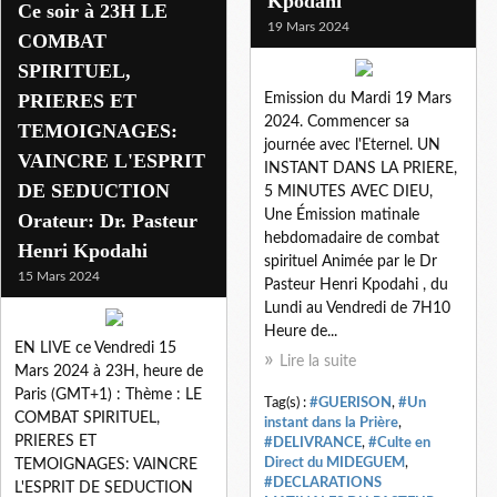
Kpodahi
Ce soir à 23H LE
19 Mars 2024
COMBAT
SPIRITUEL,
PRIERES ET
Emission du Mardi 19 Mars
2024. Commencer sa
TEMOIGNAGES:
journée avec l'Eternel. UN
VAINCRE L'ESPRIT
INSTANT DANS LA PRIERE,
DE SEDUCTION
5 MINUTES AVEC DIEU,
Une Émission matinale
Orateur: Dr. Pasteur
hebdomadaire de combat
Henri Kpodahi
spirituel Animée par le Dr
15 Mars 2024
Pasteur Henri Kpodahi , du
Lundi au Vendredi de 7H10
Heure de...
EN LIVE ce Vendredi 15
Lire la suite
Mars 2024 à 23H, heure de
Paris (GMT+1) : Thème : LE
Tag(s) :
#GUERISON
,
#Un
COMBAT SPIRITUEL,
instant dans la Prière
,
PRIERES ET
#DELIVRANCE
,
#Culte en
Direct du MIDEGUEM
,
TEMOIGNAGES: VAINCRE
#DECLARATIONS
L'ESPRIT DE SEDUCTION