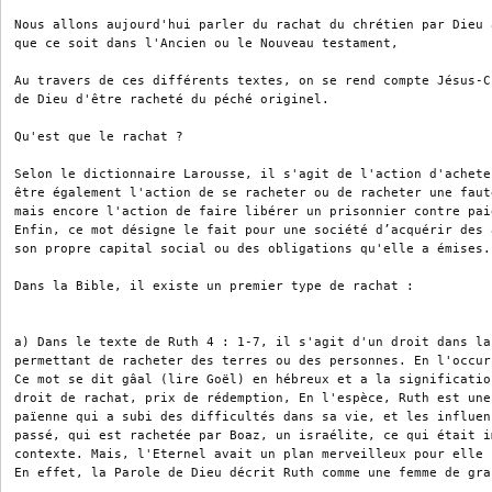
Nous allons aujourd'hui parler du rachat du chrétien par Dieu 
que ce soit dans l'Ancien ou le Nouveau testament,

Au travers de ces différents textes, on se rend compte Jésus-C
de Dieu d'être racheté du péché originel.

Qu'est que le rachat ?

Selon le dictionnaire Larousse, il s'agit de l'action d'achete
être également l'action de se racheter ou de racheter une faut
mais encore l'action de faire libérer un prisonnier contre pai
Enfin, ce mot désigne le fait pour une société d’acquérir des 
son propre capital social ou des obligations qu'elle a émises.

Dans la Bible, il existe un premier type de rachat :

a) Dans le texte de Ruth 4 : 1-7, il s'agit d'un droit dans la
permettant de racheter des terres ou des personnes. En l'occur
Ce mot se dit gâal (lire Goël) en hébreux et a la significatio
droit de rachat, prix de rédemption, En l'espèce, Ruth est une
païenne qui a subi des difficultés dans sa vie, et les influen
passé, qui est rachetée par Boaz, un israélite, ce qui était i
contexte. Mais, l'Eternel avait un plan merveilleux pour elle 
En effet, la Parole de Dieu décrit Ruth comme une femme de gra