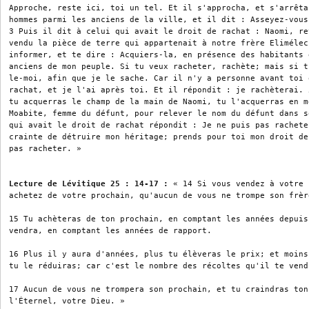
Approche, reste ici, toi un tel. Et il s'approcha, et s'arrêta
hommes parmi les anciens de la ville, et il dit : Asseyez-vous
3 Puis il dit à celui qui avait le droit de rachat : Naomi, re
vendu la pièce de terre qui appartenait à notre frère Elimélec
informer, et te dire : Acquiers-la, en présence des habitants 
anciens de mon peuple. Si tu veux racheter, rachète; mais si t
le-moi, afin que je le sache. Car il n'y a personne avant toi 
rachat, et je l'ai après toi. Et il répondit : je rachèterai. 
tu acquerras le champ de la main de Naomi, tu l'acquerras en m
Moabite, femme du défunt, pour relever le nom du défunt dans s
qui avait le droit de rachat répondit : Je ne puis pas rachete
crainte de détruire mon héritage; prends pour toi mon droit de
pas racheter. »

Lecture de Lévitique 25 : 14-17 :
 « 14 Si vous vendez à votre 
achetez de votre prochain, qu'aucun de vous ne trompe son frère
15 Tu achèteras de ton prochain, en comptant les années depuis
vendra, en comptant les années de rapport.

16 Plus il y aura d'années, plus tu élèveras le prix; et moins
tu le réduiras; car c'est le nombre des récoltes qu'il te vend.
17 Aucun de vous ne trompera son prochain, et tu craindras ton
l'Éternel, votre Dieu. »
