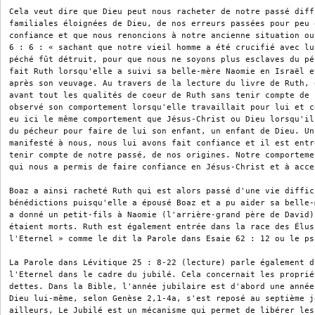
Cela veut dire que Dieu peut nous racheter de notre passé diff
familiales éloignées de Dieu, de nos erreurs passées pour peu 
confiance et que nous renoncions à notre ancienne situation ou
6 : 6 : « sachant que notre vieil homme a été crucifié avec lu
péché fût détruit, pour que nous ne soyons plus esclaves du pé
fait Ruth lorsqu'elle a suivi sa belle-mère Naomie en Israël e
après son veuvage. Au travers de la lecture du livre de Ruth, 
avant tout les qualités de coeur de Ruth sans tenir compte de 
observé son comportement lorsqu'elle travaillait pour lui et c
eu ici le même comportement que Jésus-Christ ou Dieu lorsqu'il
du pécheur pour faire de lui son enfant, un enfant de Dieu. Un
manifesté à nous, nous lui avons fait confiance et il est entr
tenir compte de notre passé, de nos origines. Notre comporteme
qui nous a permis de faire confiance en Jésus-Christ et à acce
Boaz a ainsi racheté Ruth qui est alors passé d'une vie diffic
bénédictions puisqu'elle a épousé Boaz et a pu aider sa belle-
a donné un petit-fils à Naomie (l'arrière-grand père de David)
étaient morts. Ruth est également entrée dans la race des Élus
l'Eternel » comme le dit la Parole dans Esaie 62 : 12 ou le psa
La Parole dans Lévitique 25 : 8-22 (lecture) parle également d
l'Eternel dans le cadre du jubilé. Cela concernait les proprié
dettes. Dans la Bible, l'année jubilaire est d'abord une année
Dieu lui-même, selon Genèse 2,1-4a, s'est reposé au septième j
ailleurs, Le Jubilé est un mécanisme qui permet de libérer les