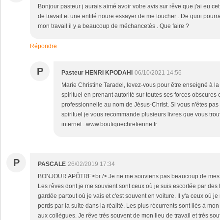
Bonjour pasteur j aurais aimé avoir votre avis sur rêve que j'ai eu cett
de travail et une entité noure essayer de me toucher . De quoi pourrai
mon travail il y a beaucoup de méchancetés . Que faire ?
Répondre
P
Pasteur HENRI KPODAHI
06/10/2021 14:56
Marie Christine Taradel, levez-vous pour être enseigné à la 
spirituel en prenant autorité sur toutes ses forces obscures 
professionnelle au nom de Jésus-Christ. Si vous n'êtes pa
spirituel je vous recommande plusieurs livres que vous trou
internet : www.boutiquechretienne.fr
P
PASCALE
26/02/2019 17:34
BONJOUR APÔTRE<br /> Je ne me souviens pas beaucoup de mes rêve
Les rêves dont je me souvient sont ceux où je suis escortée par d
gardée partout où je vais et c'est souvent en voiture. Il y'a ceux où j
perds par la suite dans la réalité. Les plus récurrents sont liés à m
aux collègues. Je rêve très souvent de mon lieu de travail et très 