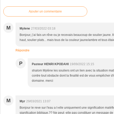
Ajouter un commentaire
M
Mylene
27/03/2022 03:18
Bonjour, j’ai fais un rêve ou je recevais beaucoup de soulier jaune. Ils
haut, soulier plats... mais tous de la couleur jaune/ambre et tous étai
Répondre
P
Pasteur HENRI KPODAHI
19/09/2022 15:15
shalom Mylène les souliers ont un lien avec la situation ma
contre tout obstacle dont la finalité est de vous empêcher 
domaine. merci
M
Myr
29/03/2021 13:07
Bonjour le reve sur l'eau a t-elle uniquement une signification maléf
signification biblique,?? Ne peut -elle pas constituer un message de 