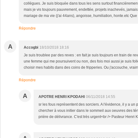
collègues. Je suis bloquée dans tous les sens surtout financièrement,
mais je vis toujours pauvrement, endettée, projets inachevés, jamais
mariage de ma vie (j'ai 44ans), angoisse, humiliation, honte.etc Que
Répondre
A
Accogbi
18/10/2018 18:16
Je suis troublee par des reves : en fait je suis toujours en train de 
une femme qui me poursuivent ou non, des fois moi aussi je suis folle
choisir mes habits dans des coins de fripperies. Ou j'accouche, vrai
Répondre
A
APOTRE HENRI KPODAHI
06/11/2018 14:55
sr les fous représentent des sorciers. A l'évidence, il y a un 
chercher à vous initier dans le sommeil aux oeuvres des té
prière de délivrance. C'est très urgent<br /> Pasteur Henri