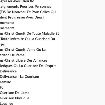
ogresser Avec Dieu Xv
seignements Pour Les Personnes
(E)S De Nouveau Et Pour Celles Qui
lent Progresser Avec Dieu I
ènements
ènements
us-Christ Guerit De Toute Maladie Et
 Toute Infirmite Ou La Guerison Du
rps
us-Christ Guerit L’ame Ou La
erison De L’ame
us-Christ Libere Des Alliances
efiques Ou La Guerison De L’esprit
 Delivrance
Delivrance - La Guerison
Famille
Foi
 Guerison De L'ame
 Guerison Physique
 Louange