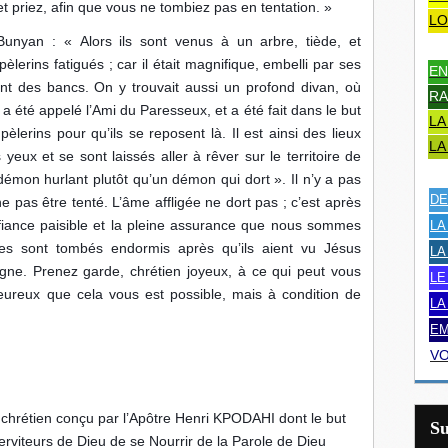
 priez, afin que vous ne tombiez pas en tentation. »
LO
unyan : « Alors ils sont venus à un arbre, tiède, et
lerins fatigués ; car il était magnifique, embelli par ses
EN
ient des bancs. On y trouvait aussi un profond divan, où
RA
 a été appelé l’Ami du Paresseux, et a été fait dans le but
LA
pèlerins pour qu’ils se reposent là. Il est ainsi des lieux
LA
eux et se sont laissés aller à rêver sur le territoire de
n démon hurlant plutôt qu’un démon qui dort ». Il n’y a pas
DE
 pas être tenté. L’âme affligée ne dort pas ; c’est après
iance paisible et la pleine assurance que nous sommes
LA
les sont tombés endormis après qu’ils aient vu Jésus
LA
gne. Prenez garde, chrétien joyeux, à ce qui peut vous
LE
heureux que cela vous est possible, mais à condition de
LA
EM
VO
 chrétien conçu par l’Apôtre Henri KPODAHI dont le but
S
erviteurs de Dieu de se Nourrir de la Parole de Dieu