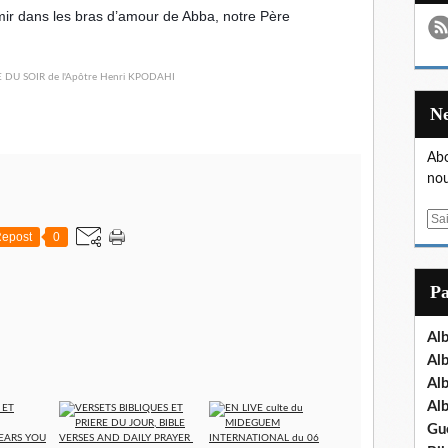
ir dans les bras d’amour de Abba, notre Père
Abo
nou
E
epost
0
m
a
i
P
l
Al
Al
Al
Al
Gu