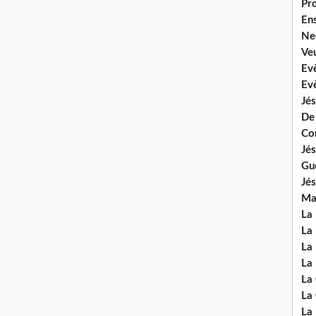
Pr
En
Ne
Veu
Ev
Ev
Jés
De
Co
Jés
Gu
Jés
Mal
La
La 
La 
La 
La
La
La