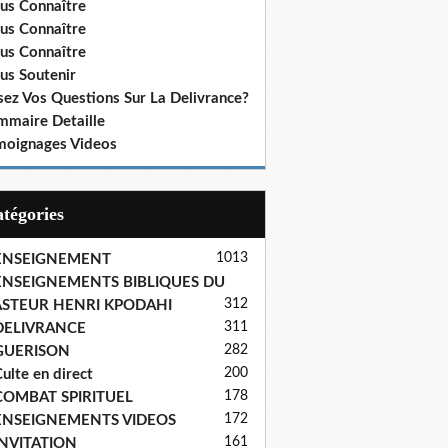
us Connaître
us Connaître
us Connaître
us Soutenir
sez Vos Questions Sur La Delivrance?
mmaire Detaille
moignages Videos
Catégories
1013
ENSEIGNEMENT
ENSEIGNEMENTS BIBLIQUES DU
312
ASTEUR HENRI KPODAHI
311
DELIVRANCE
282
GUERISON
200
ulte en direct
178
COMBAT SPIRITUEL
172
ENSEIGNEMENTS VIDEOS
161
INVITATION