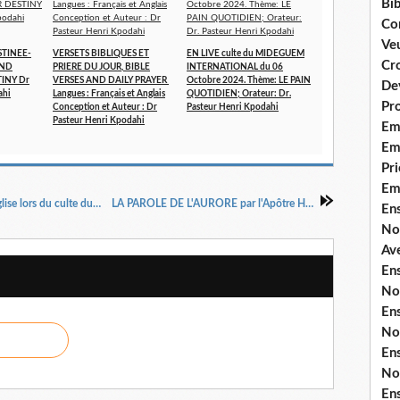
Bib
Co
Ve
STINEE-
VERSETS BIBLIQUES ET
EN LIVE culte du MIDEGUEM
Cro
AND
PRIERE DU JOUR, BIBLE
INTERNATIONAL du 06
TINY Dr
VERSES AND DAILY PRAYER
Octobre 2024. Thème: LE PAIN
De
ahi
Langues : Français et Anglais
QUOTIDIEN; Orateur: Dr.
Pr
Conception et Auteur : Dr
Pasteur Henri Kpodahi
Pasteur Henri Kpodahi
Em
Emi
Pri
Em
EXHORTATION : La révélation de Dieu sur l'Eglise lors du culte du 5 novembre 2017
LA PAROLE DE L'AURORE par l'Apôtre Henri Kpodahi
En
No
Ave
En
No
En
No
En
No
En