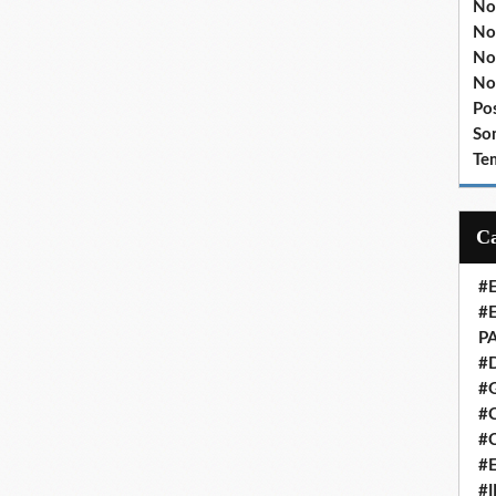
No
No
No
No
Po
So
Te
#
#
P
#
#
#C
#
#
#