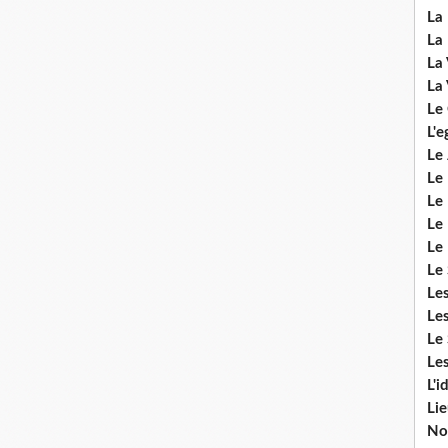
La 
La 
La 
La 
Le
L'e
Le 
Le
Le 
Le 
Le
Le 
Le
Les
Le 
Les
L'i
Li
No