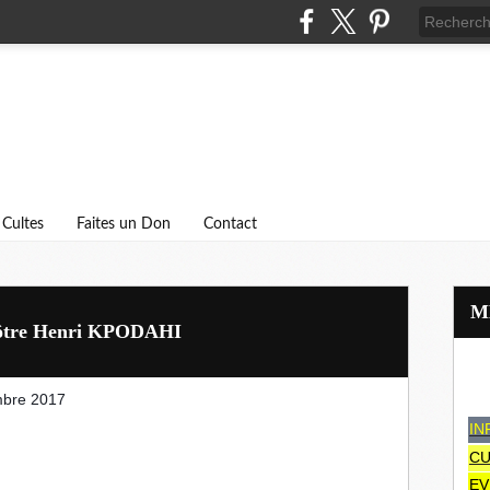
Cultes
Faites un Don
Contact
ôtre Henri KPODAHI
mbre 2017
IN
CU
EV