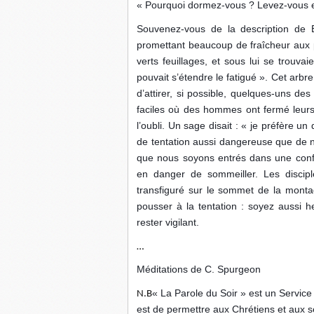
« Pourquoi dormez-vous ? Levez-vous et
Souvenez-vous de la description de B
promettant beaucoup de fraîcheur aux pè
verts feuillages, et sous lui se trouva
pouvait s’étendre le fatigué ». Cet arbre
d’attirer, si possible, quelques-uns des 
faciles où des hommes ont fermé leurs y
l’oubli. Un sage disait : « je préfère u
de tentation aussi dangereuse que de ne
que nous soyons entrés dans une conf
en danger de sommeiller. Les discip
transfiguré sur le sommet de la monta
pousser à la tentation : soyez aussi 
rester vigilant.
…
Méditations de C. Spurgeon
« La Parole du Soir » est un Service
N.B
est de permettre aux Chrétiens et aux s