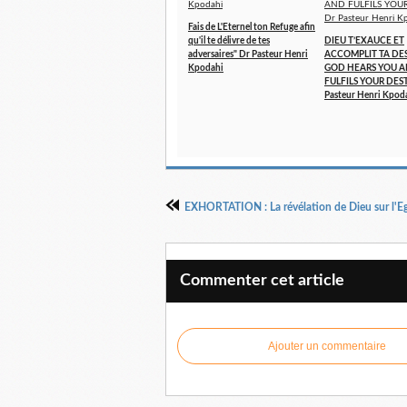
Fais de L'Eternel ton Refuge afin
qu'il te délivre de tes
DIEU T’EXAUCE ET
adversaires" Dr Pasteur Henri
ACCOMPLIT TA DE
Kpodahi
GOD HEARS YOU 
FULFILS YOUR DES
Pasteur Henri Kpod
Commenter cet article
Ajouter un commentaire