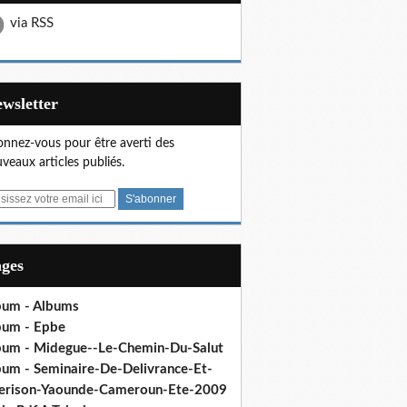
via RSS
Newsletter
nnez-vous pour être averti des
veaux articles publiés.
ages
bum - Albums
bum - Epbe
bum - Midegue--Le-Chemin-Du-Salut
bum - Seminaire-De-Delivrance-Et-
erison-Yaounde-Cameroun-Ete-2009