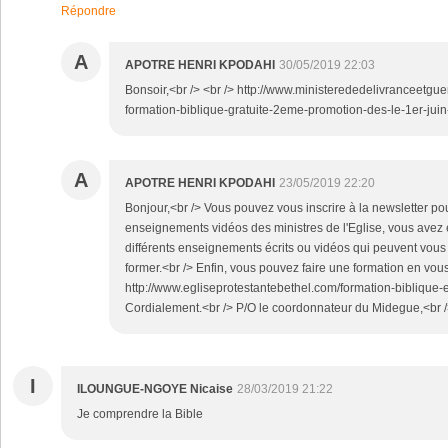
Répondre
A
APOTRE HENRI KPODAHI
30/05/2019 22:03
Bonsoir,<br /> <br /> http://www.ministerededelivranceetg
formation-biblique-gratuite-2eme-promotion-des-le-1er-jui
A
APOTRE HENRI KPODAHI
23/05/2019 22:20
Bonjour,<br /> Vous pouvez vous inscrire à la newsletter po
enseignements vidéos des ministres de l'Eglise, vous avez 
différents enseignements écrits ou vidéos qui peuvent vous e
former.<br /> Enfin, vous pouvez faire une formation en vous i
http://www.egliseprotestantebethel.com/formation-biblique-e
Cordialement.<br /> P/O le coordonnateur du Midegue,<br /
I
ILOUNGUE-NGOYE Nicaise
28/03/2019 21:22
Je comprendre la Bible