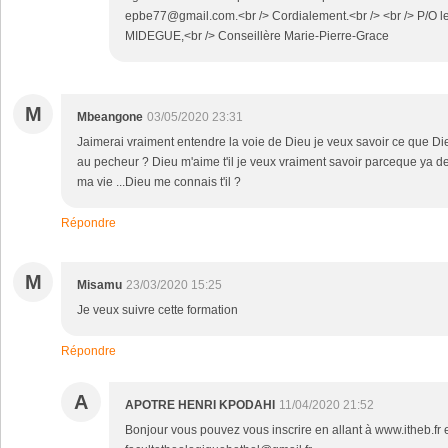
epbe77@gmail.com.<br /> Cordialement.<br /> <br /> P/O le
MIDEGUE,<br /> Conseillère Marie-Pierre-Grace
M
Mbeangone
03/05/2020 23:31
Jaimerai vraiment entendre la voie de Dieu je veux savoir ce que Die
au pecheur ? Dieu m'aime t'il je veux vraiment savoir parceque ya d
ma vie ...Dieu me connais t'il ?
Répondre
M
Misamu
23/03/2020 15:25
Je veux suivre cette formation
Répondre
A
APOTRE HENRI KPODAHI
11/04/2020 21:52
Bonjour vous pouvez vous inscrire en allant à www.itheb.fr e