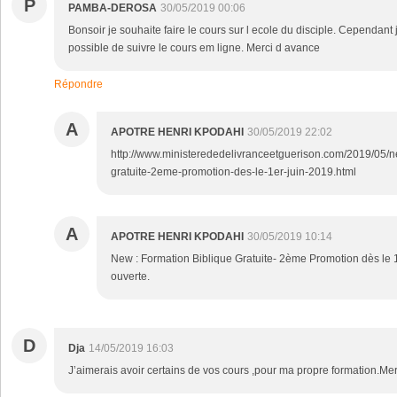
P
PAMBA-DEROSA
30/05/2019 00:06
Bonsoir je souhaite faire le cours sur l ecole du disciple. Cependant j 
possible de suivre le cours em ligne. Merci d avance
Répondre
A
APOTRE HENRI KPODAHI
30/05/2019 22:02
http://www.ministerededelivranceetguerison.com/2019/05/n
gratuite-2eme-promotion-des-le-1er-juin-2019.html
A
APOTRE HENRI KPODAHI
30/05/2019 10:14
New : Formation Biblique Gratuite- 2ème Promotion dès le 1
ouverte.
D
Dja
14/05/2019 16:03
J’aimerais avoir certains de vos cours ,pour ma propre formation.Mer