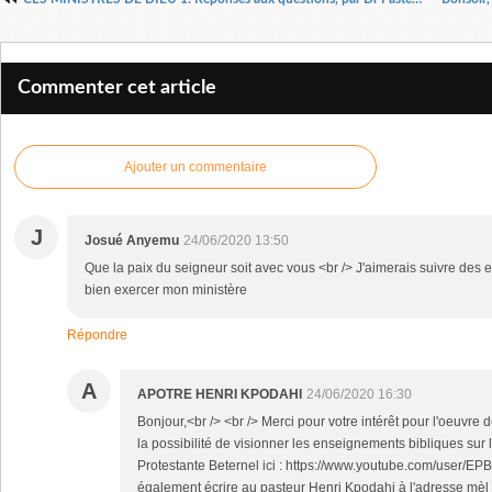
Commenter cet article
Ajouter un commentaire
J
Josué Anyemu
24/06/2020 13:50
Que la paix du seigneur soit avec vous <br /> J'aimerais suivre des
bien exercer mon ministère
Répondre
A
APOTRE HENRI KPODAHI
24/06/2020 16:30
Bonjour,<br /> <br /> Merci pour votre intérêt pour l'oeuvr
la possibilité de visionner les enseignements bibliques sur 
Protestante Beternel ici : https://www.youtube.com/user/E
également écrire au pasteur Henri Kpodahi à l'adresse mèl 