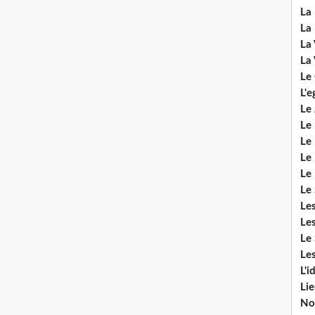
La 
La 
La 
La 
Le
L'e
Le 
Le
Le 
Le 
Le
Le 
Le
Les
Le 
Les
L'i
Li
No