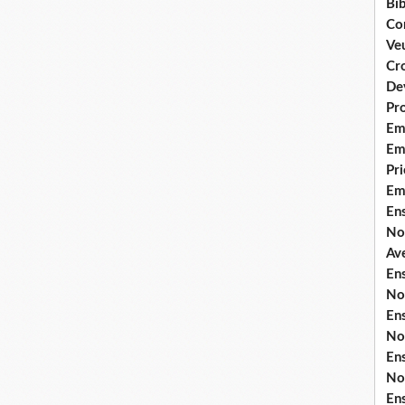
Bib
Co
Ve
Cro
De
Pr
Em
Emi
Pri
Em
En
No
Ave
En
No
En
No
En
No
En