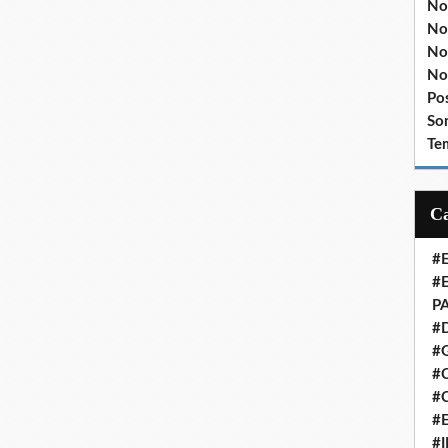
No
No
No
No
Po
So
Te
#
#
P
#
#
#C
#
#
#