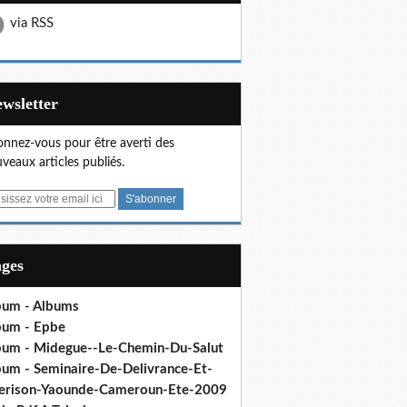
via RSS
Newsletter
nnez-vous pour être averti des
veaux articles publiés.
ages
bum - Albums
bum - Epbe
bum - Midegue--Le-Chemin-Du-Salut
bum - Seminaire-De-Delivrance-Et-
erison-Yaounde-Cameroun-Ete-2009