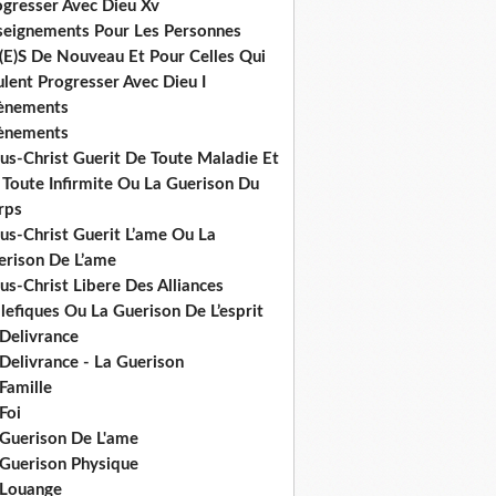
ogresser Avec Dieu Xv
seignements Pour Les Personnes
(E)S De Nouveau Et Pour Celles Qui
lent Progresser Avec Dieu I
ènements
ènements
us-Christ Guerit De Toute Maladie Et
 Toute Infirmite Ou La Guerison Du
rps
us-Christ Guerit L’ame Ou La
erison De L’ame
us-Christ Libere Des Alliances
efiques Ou La Guerison De L’esprit
 Delivrance
Delivrance - La Guerison
Famille
Foi
 Guerison De L'ame
 Guerison Physique
 Louange