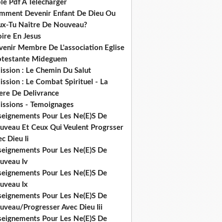
le Pdf A Telecharger
mment Devenir Enfant De Dieu Ou
ux-Tu Naître De Nouveau?
ire En Jesus
venir Membre De L'association Eglise
otestante Mideguem
ission : Le Chemin Du Salut
ssion : Le Combat Spirituel - La
ere De Delivrance
issions - Temoignages
seignements Pour Les Ne(E)S De
uveau Et Ceux Qui Veulent Progrsser
c Dieu Ii
seignements Pour Les Ne(E)S De
uveau Iv
seignements Pour Les Ne(E)S De
uveau Ix
seignements Pour Les Ne(E)S De
uveau/Progresser Avec Dieu Iii
seignements Pour Les Ne(E)S De