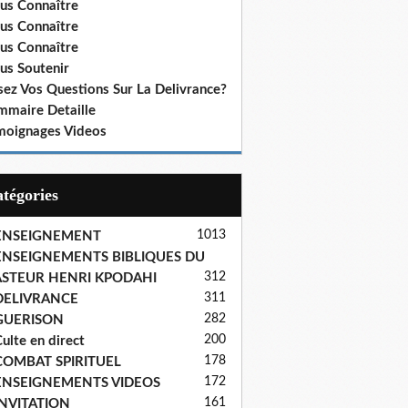
us Connaître
us Connaître
us Connaître
us Soutenir
sez Vos Questions Sur La Delivrance?
mmaire Detaille
moignages Videos
Catégories
1013
ENSEIGNEMENT
ENSEIGNEMENTS BIBLIQUES DU
312
ASTEUR HENRI KPODAHI
311
DELIVRANCE
282
GUERISON
200
ulte en direct
178
COMBAT SPIRITUEL
172
ENSEIGNEMENTS VIDEOS
161
INVITATION