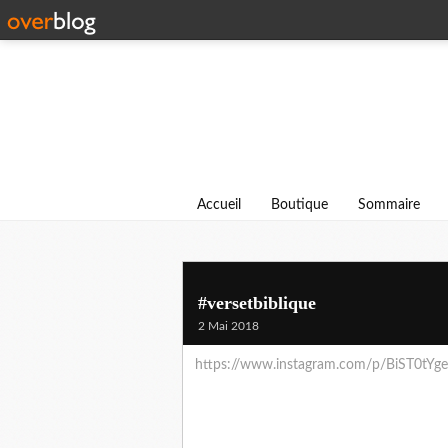
Accueil
Boutique
Sommaire
#versetbiblique
2 Mai 2018
https://www.instagram.com/p/BiST0tYg