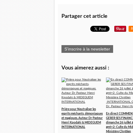
Partager cet article
R
S'inscrire à la newsletter
Vous aimerez aussi :
Prière pour Neutraliser les
esprits méchants, démoniaques
En direct COMMEN
et magiques. Auteur Dr Pasteur
GERER SES FINANCE
Henri Kpodahi & MIDEGUEM
dimanche 26 juillet
INTERNATIONAL
gmt+2: Culte du Mi
Ministère Chrétien