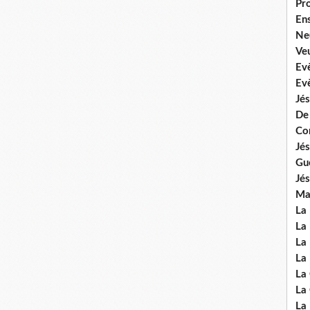
Pr
En
Ne
Veu
Ev
Ev
Jés
De
Co
Jés
Gu
Jés
Mal
La
La 
La 
La 
La
La
La