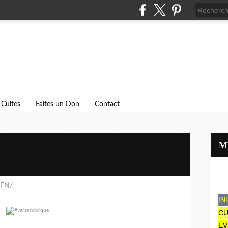
Cultes
Faites un Don
Contact
eFN/
IN
CU
EV