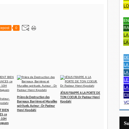
LO
EN
RA
epost
0
LA
LA
DE
LA
LA
LE
LA
JÉSUS FRAPPE A LA PORTE DE
EM
Prière de Destruction des
TON COEUR. Dr Pasteur Henri
VO
Barreaux, Barrières et Murailles
Kpodahi
spirituels. Auteur : Dr Pasteur
T BIEN
Henri Kpodahi
S, ce
 à 10H
S
deguem