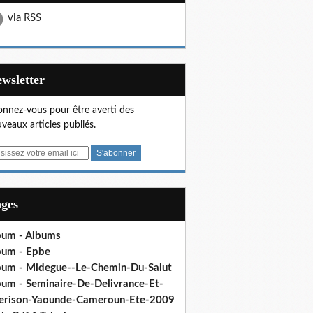
via RSS
Newsletter
nnez-vous pour être averti des
veaux articles publiés.
ages
bum - Albums
bum - Epbe
bum - Midegue--Le-Chemin-Du-Salut
bum - Seminaire-De-Delivrance-Et-
erison-Yaounde-Cameroun-Ete-2009