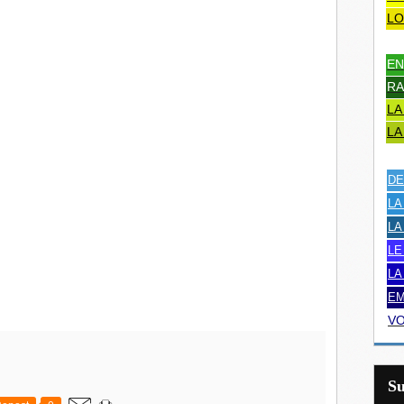
LO
EN
RA
LA
LA
DE
LA
LA
LE
LA
EM
VO
S