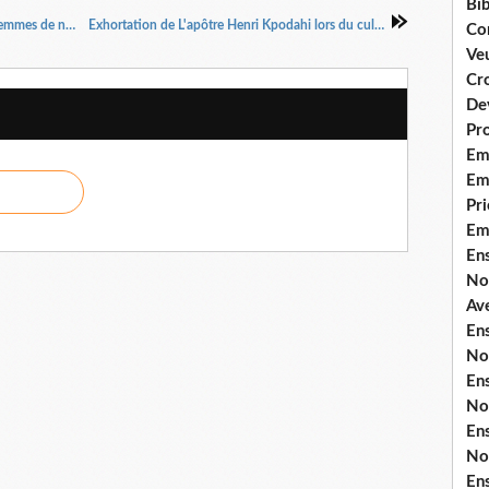
Bib
Séminaire Biblique: Vaincre les maris de nuit, femmes de nuit et esprits des eaux #parolededieu #temoignagechretien
Exhortation de L'apôtre Henri Kpodahi lors du culte de ce jour #parolededieu @Ile-de-France, France
Co
Ve
Cro
De
Pr
Em
Emi
Pri
Em
En
No
Ave
En
No
En
No
En
No
En