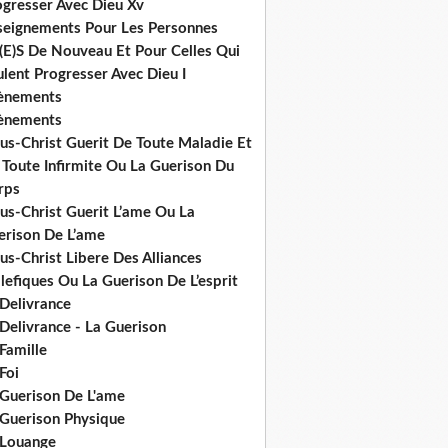
ogresser Avec Dieu Xv
seignements Pour Les Personnes
(E)S De Nouveau Et Pour Celles Qui
lent Progresser Avec Dieu I
ènements
ènements
us-Christ Guerit De Toute Maladie Et
 Toute Infirmite Ou La Guerison Du
rps
us-Christ Guerit L’ame Ou La
erison De L’ame
us-Christ Libere Des Alliances
efiques Ou La Guerison De L’esprit
 Delivrance
Delivrance - La Guerison
Famille
Foi
 Guerison De L'ame
 Guerison Physique
 Louange