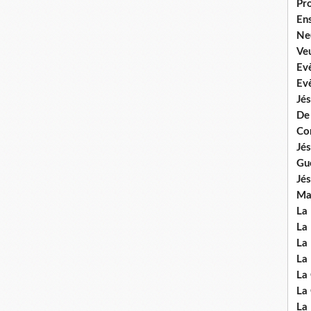
Pr
En
Ne
Veu
Ev
Ev
Jés
De
Co
Jés
Gu
Jés
Mal
La
La 
La 
La 
La
La
La