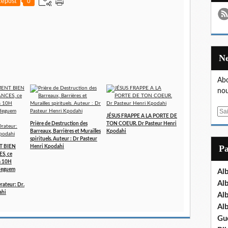
epost
0
Abo
nou
E
JÉSUS FRAPPE A LA PORTE DE
m
Prière de Destruction des
TON COEUR. Dr Pasteur Henri
Barreaux, Barrières et Murailles
Kpodahi
a
spirituels. Auteur : Dr Pasteur
i
P
T BIEN
Henri Kpodahi
l
S, ce
 à 10H
deguem
Al
Al
teur: Dr.
ahi
Al
Al
Gu