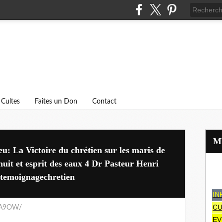
Cultes
Faites un Don
Contact
u: La Victoire du chrétien sur les maris de
nuit et esprit des eaux 4 Dr Pasteur Henri
temoignagechretien
IN
CU
6A9OW/
EV