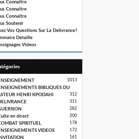
us Connaître
us Connaître
us Connaître
us Soutenir
sez Vos Questions Sur La Delivrance?
mmaire Detaille
moignages Videos
Catégories
1013
ENSEIGNEMENT
ENSEIGNEMENTS BIBLIQUES DU
312
ASTEUR HENRI KPODAHI
311
DELIVRANCE
282
GUERISON
200
ulte en direct
178
COMBAT SPIRITUEL
172
ENSEIGNEMENTS VIDEOS
161
INVITATION