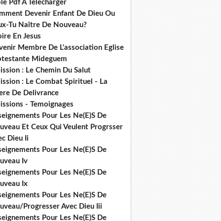
le Pdf A Telecharger
mment Devenir Enfant De Dieu Ou
ux-Tu Naître De Nouveau?
ire En Jesus
venir Membre De L'association Eglise
otestante Mideguem
ission : Le Chemin Du Salut
ssion : Le Combat Spirituel - La
ere De Delivrance
issions - Temoignages
seignements Pour Les Ne(E)S De
uveau Et Ceux Qui Veulent Progrsser
c Dieu Ii
seignements Pour Les Ne(E)S De
uveau Iv
seignements Pour Les Ne(E)S De
uveau Ix
seignements Pour Les Ne(E)S De
uveau/Progresser Avec Dieu Iii
seignements Pour Les Ne(E)S De