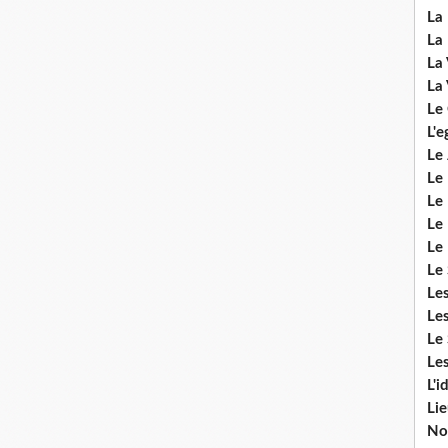
La 
La 
La 
La 
Le
L'e
Le 
Le
Le 
Le 
Le
Le 
Le
Les
Le 
Les
L'i
Li
No