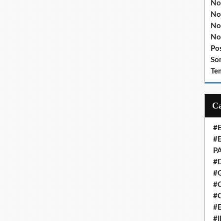
No
No
No
No
Po
So
Te
#
#
P
#
#
#C
#
#
#