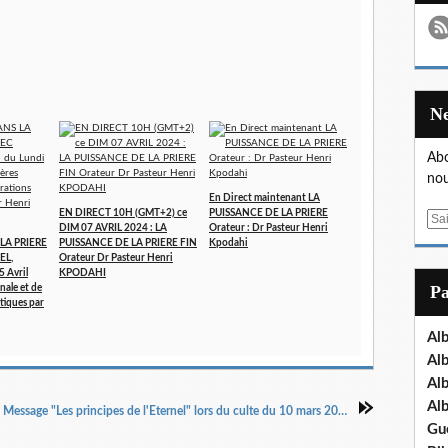
Abo
nou
En Direct maintenant LA
EN DIRECT 10H (GMT+2) ce
PUISSANCE DE LA PRIERE
E
DIM 07 AVRIL 2024 : LA
Orateur : Dr Pasteur Henri
m
LA PRIERE
PUISSANCE DE LA PRIERE FIN
Kpodahi
EL,
Orateur Dr Pasteur Henri
a
5 Avril
KPODAHI
i
P
nale et de
l
tiques par
Al
Al
Al
Al
Message "Les principes de l'Eternel" lors du culte du 10 mars 2019 par Prophétesse Irène Makita
Gu