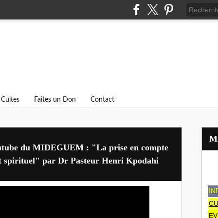
Cultes
Faites un Don
Contact
 Youtube du MIDEGUEM : "La prise en compte
 spirituel" par Dr Pasteur Henri Kpodahi
IN
CU
EV