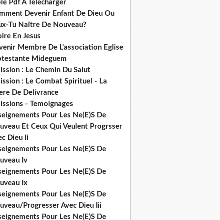
le Pdf A Telecharger
mment Devenir Enfant De Dieu Ou
ux-Tu Naître De Nouveau?
ire En Jesus
venir Membre De L'association Eglise
otestante Mideguem
ission : Le Chemin Du Salut
ssion : Le Combat Spirituel - La
ere De Delivrance
issions - Temoignages
seignements Pour Les Ne(E)S De
uveau Et Ceux Qui Veulent Progrsser
c Dieu Ii
seignements Pour Les Ne(E)S De
uveau Iv
seignements Pour Les Ne(E)S De
uveau Ix
seignements Pour Les Ne(E)S De
uveau/Progresser Avec Dieu Iii
seignements Pour Les Ne(E)S De