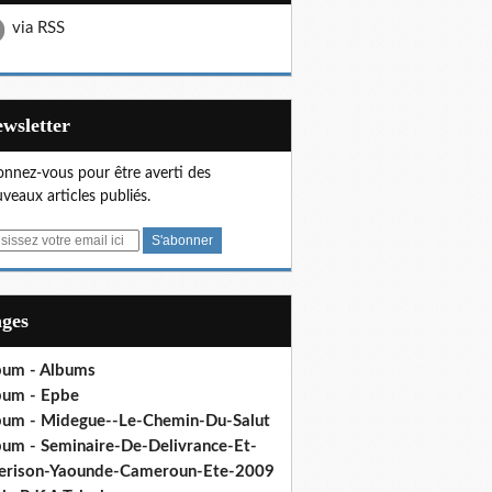
via RSS
Newsletter
nnez-vous pour être averti des
veaux articles publiés.
ages
bum - Albums
bum - Epbe
bum - Midegue--Le-Chemin-Du-Salut
bum - Seminaire-De-Delivrance-Et-
erison-Yaounde-Cameroun-Ete-2009