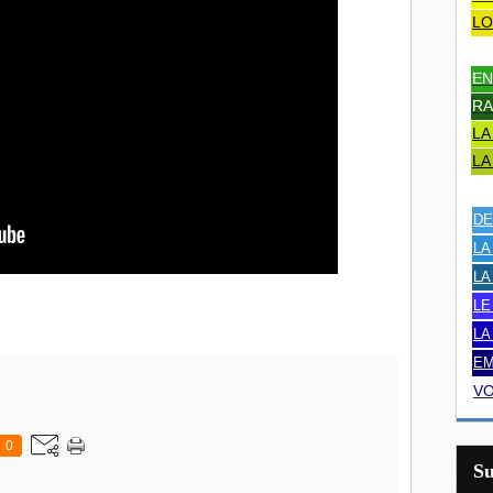
LO
EN
RA
LA
LA
DE
LA
LA
LE
LA
EM
VO
0
S