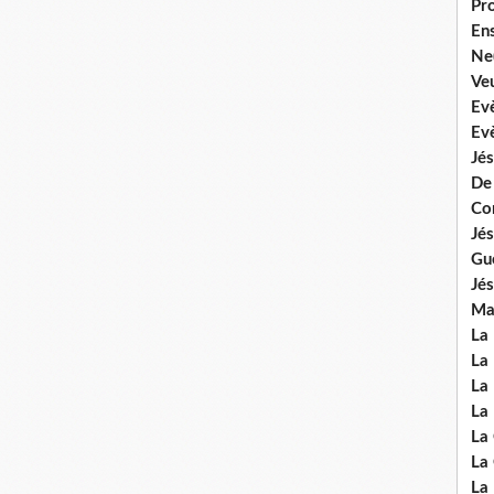
Pr
En
Ne
Veu
Ev
Ev
Jés
De
Co
Jés
Gu
Jés
Mal
La
La 
La 
La 
La
La
La