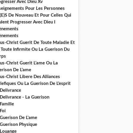
ogresser Avec Dieu Xv
seignements Pour Les Personnes
(E)S De Nouveau Et Pour Celles Qui
lent Progresser Avec Dieu I
ènements
ènements
us-Christ Guerit De Toute Maladie Et
 Toute Infirmite Ou La Guerison Du
rps
us-Christ Guerit L’ame Ou La
erison De L’ame
us-Christ Libere Des Alliances
efiques Ou La Guerison De L’esprit
 Delivrance
Delivrance - La Guerison
Famille
Foi
 Guerison De L'ame
 Guerison Physique
 Louange