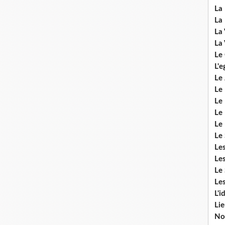
La 
La 
La 
La 
Le
L'e
Le 
Le
Le 
Le 
Le
Le 
Le
Les
Le 
Les
L'i
Li
No