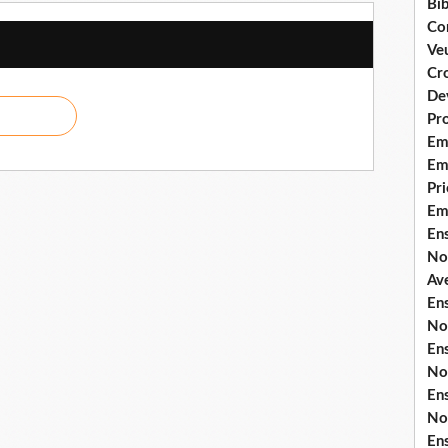
Bib
Co
Ve
Cro
De
Pr
Em
Emi
Pri
Em
En
No
Ave
En
No
En
No
En
No
En