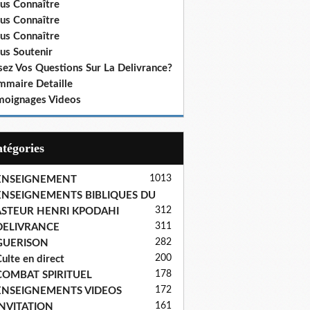
us Connaître
us Connaître
us Connaître
us Soutenir
sez Vos Questions Sur La Delivrance?
mmaire Detaille
moignages Videos
Catégories
1013
ENSEIGNEMENT
ENSEIGNEMENTS BIBLIQUES DU
312
ASTEUR HENRI KPODAHI
311
DELIVRANCE
282
GUERISON
200
ulte en direct
178
COMBAT SPIRITUEL
172
ENSEIGNEMENTS VIDEOS
161
INVITATION