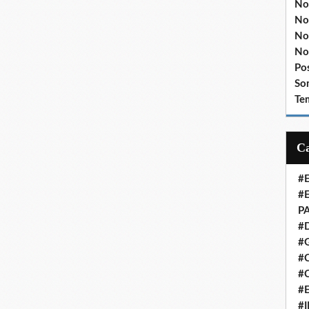
No
No
No
No
Po
So
Te
#
#
P
#
#
#C
#
#
#