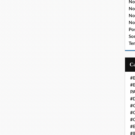
No
No
No
No
Po
So
Te
#
#
P
#
#
#C
#
#
#