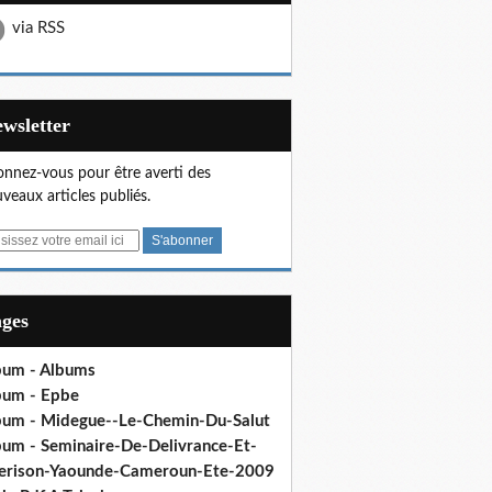
via RSS
Newsletter
nnez-vous pour être averti des
veaux articles publiés.
ages
bum - Albums
bum - Epbe
bum - Midegue--Le-Chemin-Du-Salut
bum - Seminaire-De-Delivrance-Et-
erison-Yaounde-Cameroun-Ete-2009