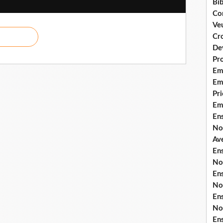
Bib
Co
Ve
Cro
De
Pr
Em
Emi
Pri
Em
En
No
Ave
En
No
En
No
En
No
En