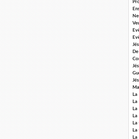
Pr
En
Ne
Veu
Ev
Ev
Jés
De
Co
Jés
Gu
Jés
Mal
La
La 
La 
La 
La
La
La