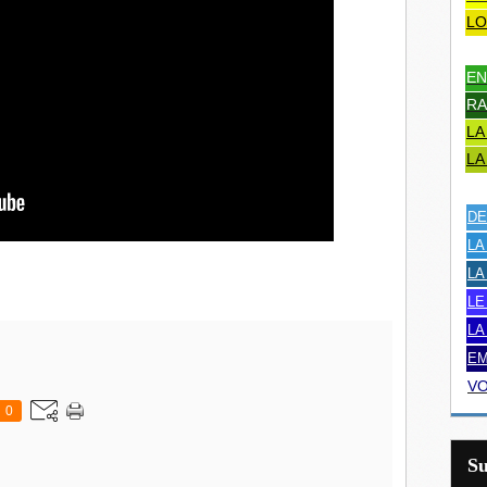
LO
EN
RA
LA
LA
DE
LA
LA
LE
LA
EM
VO
0
S