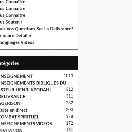
us Connaître
us Connaître
us Connaître
us Soutenir
sez Vos Questions Sur La Delivrance?
mmaire Detaille
moignages Videos
Catégories
1013
ENSEIGNEMENT
ENSEIGNEMENTS BIBLIQUES DU
312
ASTEUR HENRI KPODAHI
311
DELIVRANCE
282
GUERISON
200
ulte en direct
178
COMBAT SPIRITUEL
172
ENSEIGNEMENTS VIDEOS
161
INVITATION