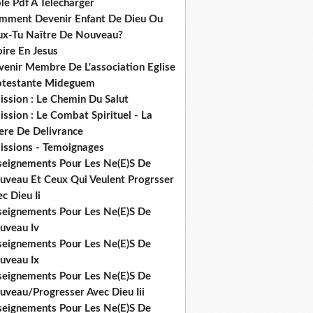
le Pdf A Telecharger
mment Devenir Enfant De Dieu Ou
ux-Tu Naître De Nouveau?
ire En Jesus
venir Membre De L'association Eglise
otestante Mideguem
ission : Le Chemin Du Salut
ssion : Le Combat Spirituel - La
ere De Delivrance
issions - Temoignages
seignements Pour Les Ne(E)S De
uveau Et Ceux Qui Veulent Progrsser
c Dieu Ii
seignements Pour Les Ne(E)S De
uveau Iv
seignements Pour Les Ne(E)S De
uveau Ix
seignements Pour Les Ne(E)S De
uveau/Progresser Avec Dieu Iii
seignements Pour Les Ne(E)S De