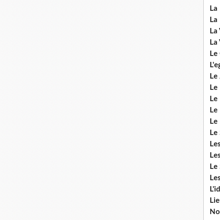
La 
La 
La 
La 
Le
L'e
Le 
Le
Le 
Le 
Le
Le 
Le
Les
Le 
Les
L'i
Li
No