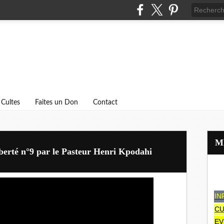
Cultes
Faites un Don
Contact
liberté n°9 par le Pasteur Henri Kpodahi
IN
CU
EV