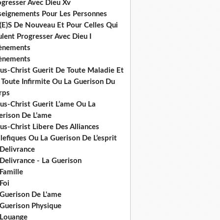
ogresser Avec Dieu Xv
seignements Pour Les Personnes
(E)S De Nouveau Et Pour Celles Qui
lent Progresser Avec Dieu I
ènements
ènements
us-Christ Guerit De Toute Maladie Et
 Toute Infirmite Ou La Guerison Du
rps
us-Christ Guerit L’ame Ou La
erison De L’ame
us-Christ Libere Des Alliances
efiques Ou La Guerison De L’esprit
 Delivrance
Delivrance - La Guerison
Famille
Foi
 Guerison De L'ame
 Guerison Physique
 Louange