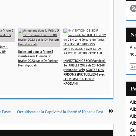
ière 5
Abo
u 09
Un instant dans la Prière 5
nou
minutes avec Dieu du 08
février 2023 par le Dr Pasteur
INVITATION CE SOIR Vendredi
Henri kpodahi
1er JUILLET 2022 de 23H-24H
E
(Heure de Paris), SORTEZ DES
m
PRISONS SPIRITUELLES 4 avec
a
LE Dr PASTEUR HENRI
KPODAHI
i
P
l
Al
Al
Occultisme de la captivité à la liberté n°8 par le Pasteur Henri Kpodahi
Occultisme de la Captivité à la liberté n°10 par le Pasteur Henri Kpodahi
Al
Al
Gu