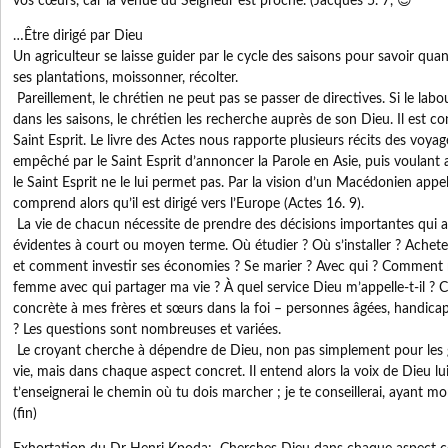
vos cœurs, car la venue du Seigneur est proche. (Jacques 5. 7, 😎
…Être dirigé par Dieu
Un agriculteur se laisse guider par le cycle des saisons pour savoir quan
ses plantations, moissonner, récolter.
Pareillement, le chrétien ne peut pas se passer de directives. Si le labo
dans les saisons, le chrétien les recherche auprès de son Dieu. Il est co
Saint Esprit. Le livre des Actes nous rapporte plusieurs récits des voyage
empêché par le Saint Esprit d’annoncer la Parole en Asie, puis voulant 
le Saint Esprit ne le lui permet pas. Par la vision d’un Macédonien appe
comprend alors qu’il est dirigé vers l’Europe (Actes 16. 9).
La vie de chacun nécessite de prendre des décisions importantes qui
évidentes à court ou moyen terme. Où étudier ? Où s’installer ? Achet
et comment investir ses économies ? Se marier ? Avec qui ? Comment r
femme avec qui partager ma vie ? À quel service Dieu m’appelle-t-il 
concrète à mes frères et sœurs dans la foi – personnes âgées, handicapé
? Les questions sont nombreuses et variées.
Le croyant cherche à dépendre de Dieu, non pas simplement pour les 
vie, mais dans chaque aspect concret. Il entend alors la voix de Dieu lui di
t’enseignerai le chemin où tu dois marcher ; je te conseillerai, ayant mo
(fin)