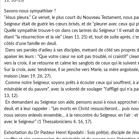
11. 33-35)
Savons-nous sympathiser ?
“Jésus pleura.” Ce verset, le plus court du Nouveau Testament, nous par
Seigneur était de guérir les cœurs brisés, et de “pleurer avec ceux qui 
Quelle sympathie trouve-t-on dans ces larmes du Seigneur ! Il venait
étant “la résurrection et la vie” (Jean 11. 25) et, tout de suite après, 
côtés d’une famille en deuil.
Dans ses paroles d’adieu à ses disciples, mettant de côté ses propres d
apaiser les leurs : “Que votre cœur ne soit pas troublé, ni craintif” (Jea
vers la croix, il se retourne et calme les sanglots de ceux qui le suivent
Sur la croix, avec tendresse, il se penche vers Marie, sa mère angoissée,
maison (Jean 19. 26, 27).
Comme notre Seigneur, soyons prêts à écouter ceux qui souffrent, à 
misérable et du pauvre”, avec la volonté de soulager “l’affligé qui n’a 
13, 12).
En demandant au Seigneur son aide, pensons aussi à nous approcher d
deuil, et à leur rappeler : “Les morts en Christ ressusciteront… puis nous
nous serons enlevés ensemble… à la rencontre du Seigneur, en l’air : et
avec le Seigneur” (1 Thessaloniciens 4. 16, 17).
Exhortation du Dr Pasteur Henri Kpodahi : Sois prêt(e), disciple de Jés