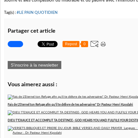
souffre et aies compassion du misérable et du pauvre avec l’intention d
Tag(s) :
#LE PAIN QUOTIDIEN
Partager cet article
Repost
0
S'inscrire à la newsletter
Vous aimerez aussi :
Fais de L'Eternel ton Refuge afin qu'il te délivre de tes adversaires" Dr Pasteur Henri Kpodahi
DIEU T’EXAUCE ET ACCOMPLIT TA DESTINEE- GOD HEARS YOU AND FULFILS YOUR DESTINY