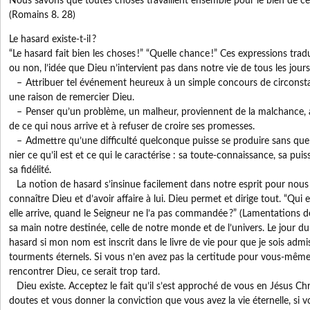
Nous savons que toutes choses travaillent ensemble pour le bien de c
(Romains 8. 28)
Le hasard existe-t-il ?
“Le hasard fait bien les choses !” “Quelle chance !” Ces expressions tra
ou non, l’idée que Dieu n’intervient pas dans notre vie de tous les jours
– Attribuer tel événement heureux à un simple concours de circonstan
une raison de remercier Dieu.
– Penser qu’un problème, un malheur, proviennent de la malchance, ab
de ce qui nous arrive et à refuser de croire ses promesses.
– Admettre qu’une difficulté quelconque puisse se produire sans que 
nier ce qu’il est et ce qui le caractérise : sa toute-connaissance, sa pui
sa fidélité.
La notion de hasard s’insinue facilement dans notre esprit pour nous f
connaître Dieu et d’avoir affaire à lui. Dieu permet et dirige tout. “Qui 
elle arrive, quand le Seigneur ne l’a pas commandée ?” (Lamentations d
sa main notre destinée, celle de notre monde et de l’univers. Le jour d
hasard si mon nom est inscrit dans le livre de vie pour que je sois admis
tourments éternels. Si vous n’en avez pas la certitude pour vous-même
rencontrer Dieu, ce serait trop tard.
Dieu existe. Acceptez le fait qu’il s’est approché de vous en Jésus Chr
doutes et vous donner la conviction que vous avez la vie éternelle, si v