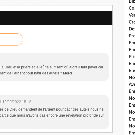
Bib
Co
Ve
Cro
De
Pr
Em
Emi
Pri
Em
 Dieu et la priere et le jeûne suffisent où alors il faut payer car
En
t de l argent pour bâtir des autels ? Merci
No
Ave
En
No
I
19/09/2022 15:18
En
es de Dieu demandent de l'argent pour bâtir des autels nous ne
No
arce que nous n'avons pas encore une révélation profonde sur
En
No
En