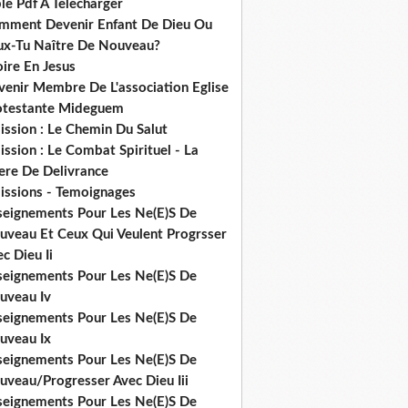
le Pdf A Telecharger
mment Devenir Enfant De Dieu Ou
ux-Tu Naître De Nouveau?
ire En Jesus
venir Membre De L'association Eglise
otestante Mideguem
ission : Le Chemin Du Salut
ssion : Le Combat Spirituel - La
ere De Delivrance
issions - Temoignages
seignements Pour Les Ne(E)S De
uveau Et Ceux Qui Veulent Progrsser
c Dieu Ii
seignements Pour Les Ne(E)S De
uveau Iv
seignements Pour Les Ne(E)S De
uveau Ix
seignements Pour Les Ne(E)S De
uveau/Progresser Avec Dieu Iii
seignements Pour Les Ne(E)S De