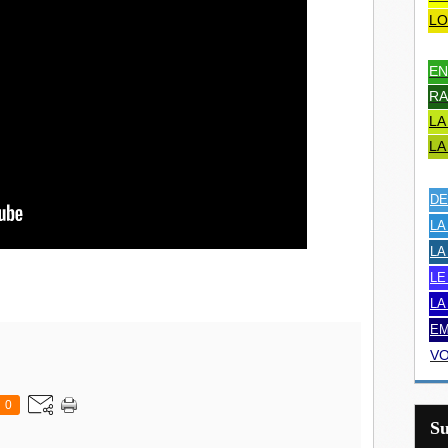
LO
EN
RA
LA
LA
DE
LA
LA
LE
LA
EM
VO
0
S