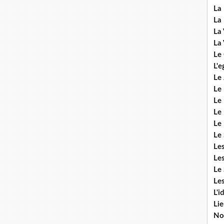
La 
La 
La 
La 
Le
L'e
Le 
Le
Le 
Le 
Le
Le 
Le
Les
Le 
Les
L'i
Li
No