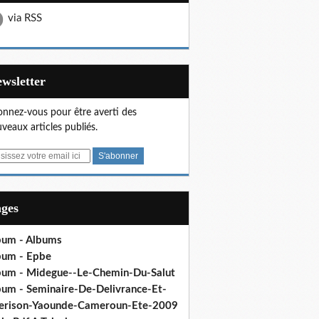
via RSS
Newsletter
nnez-vous pour être averti des
veaux articles publiés.
ages
bum - Albums
bum - Epbe
bum - Midegue--Le-Chemin-Du-Salut
bum - Seminaire-De-Delivrance-Et-
erison-Yaounde-Cameroun-Ete-2009