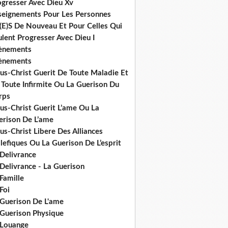
ogresser Avec Dieu Xv
seignements Pour Les Personnes
(E)S De Nouveau Et Pour Celles Qui
lent Progresser Avec Dieu I
ènements
ènements
us-Christ Guerit De Toute Maladie Et
 Toute Infirmite Ou La Guerison Du
rps
us-Christ Guerit L’ame Ou La
erison De L’ame
us-Christ Libere Des Alliances
efiques Ou La Guerison De L’esprit
 Delivrance
Delivrance - La Guerison
Famille
Foi
 Guerison De L'ame
 Guerison Physique
 Louange