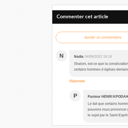
Commenter cet article
Ajouter un commentaire
N
Nadia
04/08/2022 19:16
Shalom, est-ce que la consécration a
certains hommes d églises demanden
Répondre
P
Pasteur HENRI KPODAH
Le fait que certains homm
pouvons nous prononcer p
le sujet par le Saint-Esprit