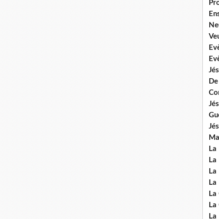
Pr
En
Ne
Veu
Ev
Ev
Jés
De
Co
Jés
Gu
Jés
Mal
La
La 
La 
La 
La
La
La