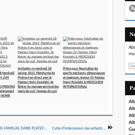
Abo
nou
E
Invitation ce vendredi 28
Prière pour Neutraliser les
m
R Vendredi
janvier 2022, Plateforme de
esprits méchants, démoniaques
3H-24H
Prières 4 en direct avec le
et magiques. Auteur Dr Pasteur
a
Pasteur Henri Kpodahi: Se
Henri Kpodahi & MIDEGUEM
i
P
S PRISONS
libérer du mariage spirituel des
INTERNATIONAL
l
seignement
maris de nuit, femmes de nuit
R HENRI
Al
Al
Al
Al
THÈME: RENVERSE L’AUTEL DE SORCELLERIE FAMILIAL DANS PLATEFORME DE PRIERE EN LIGNE DU Dr Pasteur Henri KPODAHI, Vendredi 11 février à Minuit
Culte d'intercession des enfants du 13 février 2022 : Pourquoi des enfants ?
Gu