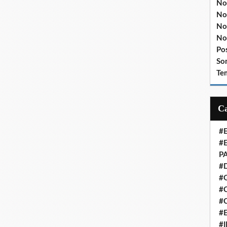
No
No
No
No
Po
So
Te
#
#
P
#
#
#C
#
#
#