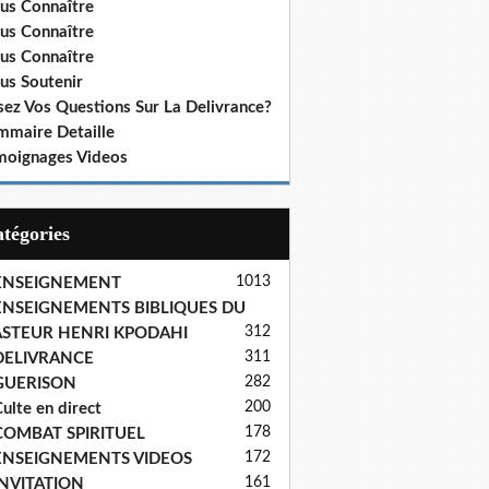
us Connaître
us Connaître
us Connaître
us Soutenir
sez Vos Questions Sur La Delivrance?
mmaire Detaille
moignages Videos
Catégories
1013
ENSEIGNEMENT
ENSEIGNEMENTS BIBLIQUES DU
312
ASTEUR HENRI KPODAHI
311
DELIVRANCE
282
GUERISON
200
ulte en direct
178
COMBAT SPIRITUEL
172
ENSEIGNEMENTS VIDEOS
161
INVITATION