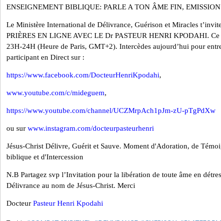
ENSEIGNEMENT BIBLIQUE: PARLE A TON ÂME FIN, EMISSION 
Le Ministère International de Délivrance, Guérison et Miracles t’i
PRIÈRES EN LIGNE AVEC LE Dr PASTEUR HENRI KPODAHI. Ce Ve
23H-24H (Heure de Paris, GMT+2). Intercèdes aujourd’hui pour entre
participant en Direct sur :
https://www.facebook.com/DocteurHenriKpodahi
,
www.youtube.com/c/mideguem
,
https://www.youtube.com/channel/UCZMrpAch1pJm-zU-pTgPdXw
ou sur
www.instagram.com/docteurpasteurhenri
Jésus-Christ Délivre, Guérit et Sauve. Moment d'Adoration, de Témo
biblique et d'Intercession
N.B Partagez svp l’Invitation pour la libération de toute âme en détres
Délivrance au nom de Jésus-Christ.
Merci
Docteur
Pasteur Henri Kpodahi