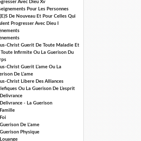
ogresser Avec Dieu Xv
seignements Pour Les Personnes
(E)S De Nouveau Et Pour Celles Qui
lent Progresser Avec Dieu I
ènements
ènements
us-Christ Guerit De Toute Maladie Et
 Toute Infirmite Ou La Guerison Du
rps
us-Christ Guerit L’ame Ou La
erison De L’ame
us-Christ Libere Des Alliances
efiques Ou La Guerison De L’esprit
 Delivrance
Delivrance - La Guerison
Famille
Foi
 Guerison De L'ame
 Guerison Physique
 Louange