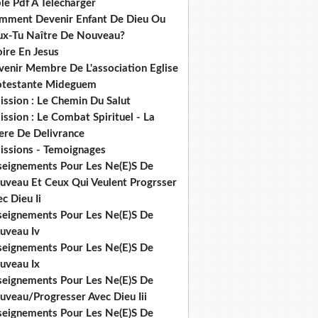
le Pdf A Telecharger
mment Devenir Enfant De Dieu Ou
ux-Tu Naître De Nouveau?
ire En Jesus
venir Membre De L'association Eglise
otestante Mideguem
ission : Le Chemin Du Salut
ssion : Le Combat Spirituel - La
ere De Delivrance
issions - Temoignages
seignements Pour Les Ne(E)S De
uveau Et Ceux Qui Veulent Progrsser
c Dieu Ii
seignements Pour Les Ne(E)S De
uveau Iv
seignements Pour Les Ne(E)S De
uveau Ix
seignements Pour Les Ne(E)S De
uveau/Progresser Avec Dieu Iii
seignements Pour Les Ne(E)S De