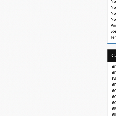
No
No
No
No
Po
So
Te
#
#
P
#
#
#C
#
#
#