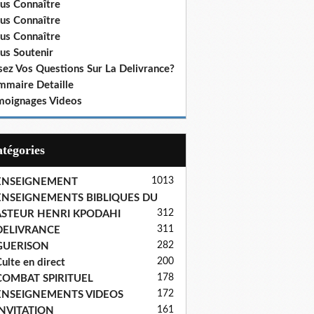
us Connaître
us Connaître
us Connaître
us Soutenir
sez Vos Questions Sur La Delivrance?
mmaire Detaille
moignages Videos
Catégories
1013
ENSEIGNEMENT
ENSEIGNEMENTS BIBLIQUES DU
312
ASTEUR HENRI KPODAHI
311
DELIVRANCE
282
GUERISON
200
ulte en direct
178
COMBAT SPIRITUEL
172
ENSEIGNEMENTS VIDEOS
161
INVITATION