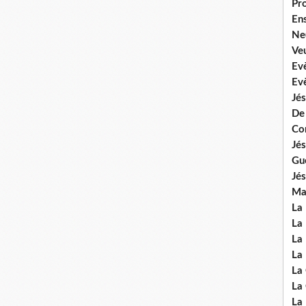
Pr
En
Ne
Veu
Ev
Ev
Jés
De
Co
Jés
Gu
Jés
Mal
La
La 
La 
La 
La
La
La