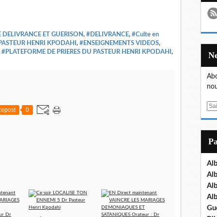
 DELIVRANCE ET GUERISON
,
#DELIVRANCE
,
#Culte en
PASTEUR HENRI KPODAHI
,
#ENSEIGNEMENTS VIDEOS
,
,
#PLATEFORME DE PRIERES DU PASTEUR HENRI KPODAHI
,
Abo
nou
E
epost
0
m
a
i
P
l
Al
Al
Al
Al
Gu