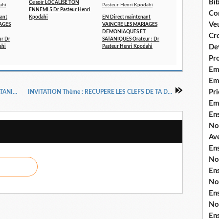
Bib
Ce soir LOCALISE TON
ENNEMI 5 Dr Pasteur Henri
Co
ant
Kpodahi
EN Direct maintenant
Ve
AGES
VAINCRE LES MARIAGES
DEMONIAQUES ET
Cro
r Dr
SATANIQUES Orateur : Dr
De
ahi
Pasteur Henri Kpodahi
Pr
Em
Emi
Pri
INVITATION, NEUTRALISE TON DOUBLE SATANIQUE FIN AVEC LE Dr PASTEUR HENRI KPODAHI dans Intercèdes pour entrer dans Ta Destinée EMISSION 19 en LIVE
INVITATION Thème : RECUPERE LES CLEFS DE TA DESTINEE 2 avec LE Dr PASTEUR HENRI KPODAHI dans Intercèdes pour entrer dans Ta Destinée EMISSION 21 en LIVE
Em
En
No
Ave
En
No
En
No
En
No
En