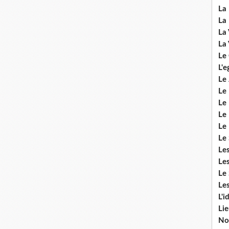
La 
La 
La 
La 
Le
L'e
Le 
Le
Le 
Le 
Le
Le 
Le
Les
Le 
Les
L'i
Li
No