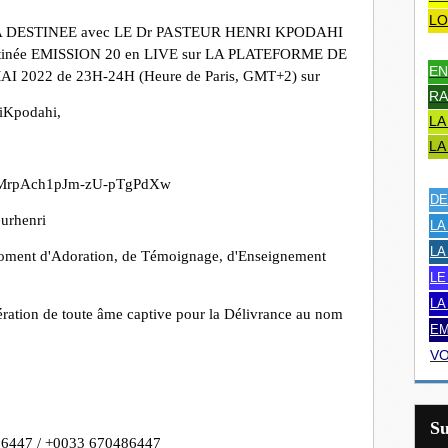
LO
A DESTINEE avec LE Dr PASTEUR HENRI KPODAHI
 Destinée EMISSION 20 en LIVE sur LA PLATEFORME DE
EN
I 2022 de 23H-24H (Heure de Paris, GMT+2) sur
RA
iKpodahi,
LA
LA
CZMrpAch1pJm-zU-pTgPdXw
DE
urhenri
LA
LA
 Moment d'Adoration, de Témoignage, d'Enseignement
LE
LA
bération de toute âme captive pour la Délivrance au nom
EM
VO
S
86447 / +0033 670486447