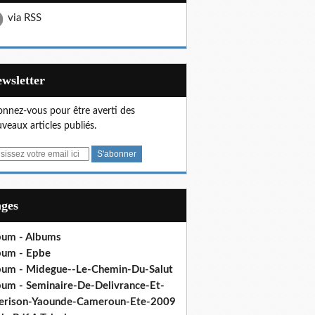
via RSS
Newsletter
nnez-vous pour être averti des
veaux articles publiés.
ages
bum - Albums
bum - Epbe
bum - Midegue--Le-Chemin-Du-Salut
bum - Seminaire-De-Delivrance-Et-
erison-Yaounde-Cameroun-Ete-2009