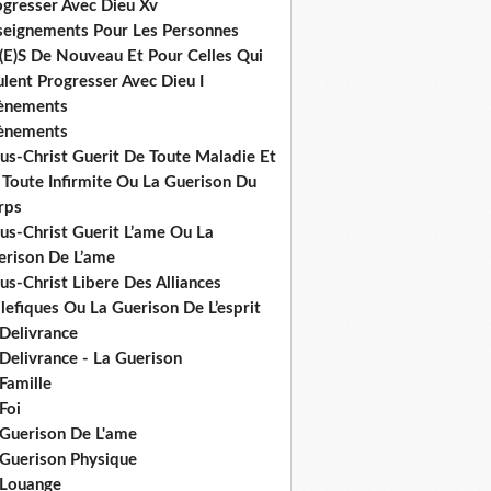
ogresser Avec Dieu Xv
seignements Pour Les Personnes
(E)S De Nouveau Et Pour Celles Qui
lent Progresser Avec Dieu I
ènements
ènements
us-Christ Guerit De Toute Maladie Et
 Toute Infirmite Ou La Guerison Du
rps
us-Christ Guerit L’ame Ou La
erison De L’ame
us-Christ Libere Des Alliances
efiques Ou La Guerison De L’esprit
 Delivrance
Delivrance - La Guerison
Famille
Foi
 Guerison De L'ame
 Guerison Physique
 Louange