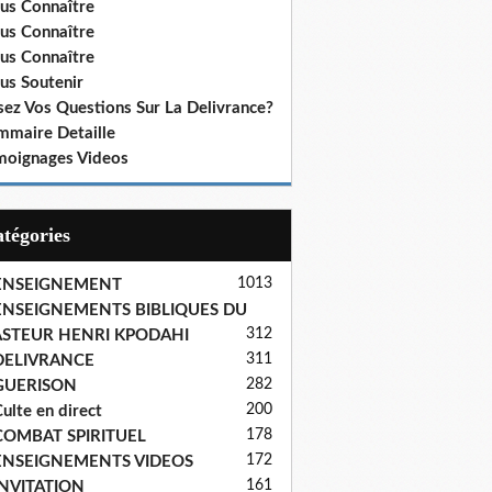
us Connaître
us Connaître
us Connaître
us Soutenir
sez Vos Questions Sur La Delivrance?
mmaire Detaille
moignages Videos
Catégories
1013
ENSEIGNEMENT
ENSEIGNEMENTS BIBLIQUES DU
312
ASTEUR HENRI KPODAHI
311
DELIVRANCE
282
GUERISON
200
ulte en direct
178
COMBAT SPIRITUEL
172
ENSEIGNEMENTS VIDEOS
161
INVITATION