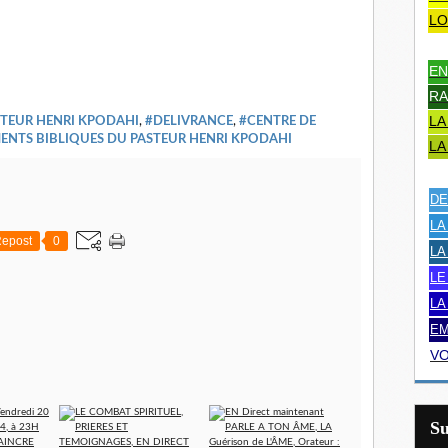
LO
EN
RA
LA
STEUR HENRI KPODAHI
,
#DELIVRANCE
,
#CENTRE DE
ENTS BIBLIQUES DU PASTEUR HENRI KPODAHI
LA
DE
LA
epost
0
LA
LE
LA
EM
VO
S