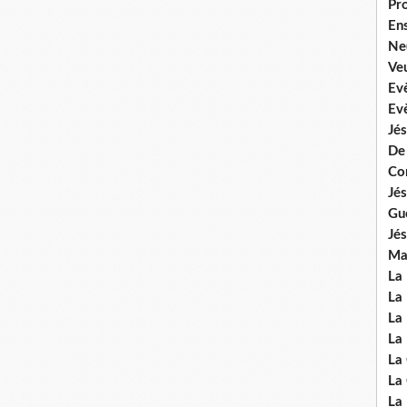
Pr
En
Ne
Veu
Ev
Ev
Jés
De
Co
Jés
Gu
Jés
Mal
La
La 
La 
La 
La
La
La