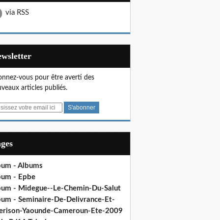
via RSS
Newsletter
nnez-vous pour être averti des
veaux articles publiés.
ages
bum - Albums
bum - Epbe
bum - Midegue--Le-Chemin-Du-Salut
bum - Seminaire-De-Delivrance-Et-
erison-Yaounde-Cameroun-Ete-2009