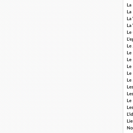
La 
La 
La 
La 
Le
L'e
Le 
Le
Le 
Le 
Le
Le 
Le
Les
Le 
Les
L'i
Li
No