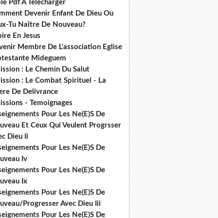
le Pdf A Telecharger
mment Devenir Enfant De Dieu Ou
ux-Tu Naître De Nouveau?
ire En Jesus
venir Membre De L'association Eglise
otestante Mideguem
ission : Le Chemin Du Salut
ssion : Le Combat Spirituel - La
ere De Delivrance
issions - Temoignages
seignements Pour Les Ne(E)S De
uveau Et Ceux Qui Veulent Progrsser
c Dieu Ii
seignements Pour Les Ne(E)S De
uveau Iv
seignements Pour Les Ne(E)S De
uveau Ix
seignements Pour Les Ne(E)S De
uveau/Progresser Avec Dieu Iii
seignements Pour Les Ne(E)S De