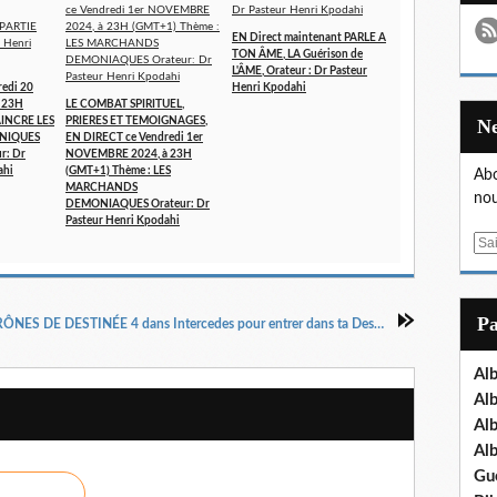
EN Direct maintenant PARLE A
TON ÂME, LA Guérison de
L'ÂME, Orateur : Dr Pasteur
edi 20
Henri Kpodahi
 23H
LE COMBAT SPIRITUEL,
AINCRE LES
PRIERES ET TEMOIGNAGES,
NIQUES
EN DIRECT ce Vendredi 1er
r: Dr
NOVEMBRE 2024, à 23H
ahi
(GMT+1) Thème : LES
Abo
MARCHANDS
nou
DEMONIAQUES Orateur: Dr
Pasteur Henri Kpodahi
E
m
a
i
P
En Direct maintenant LES TRÔNES DE DESTINÉE 4 dans Intercedes pour entrer dans ta Destinée Orateur : Dr Pasteur Henri Kpodahi Vendredi 25 Août 2023
l
Al
Al
Al
Al
Gu