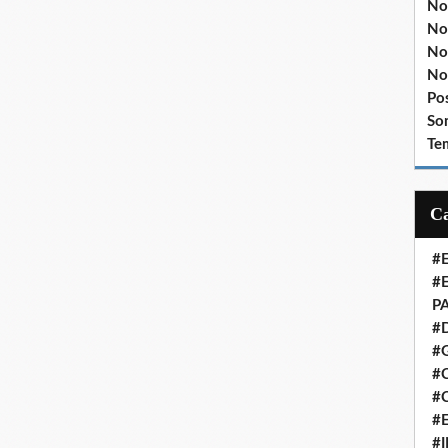
No
No
No
No
Po
So
Te
#
#
P
#
#
#C
#
#
#