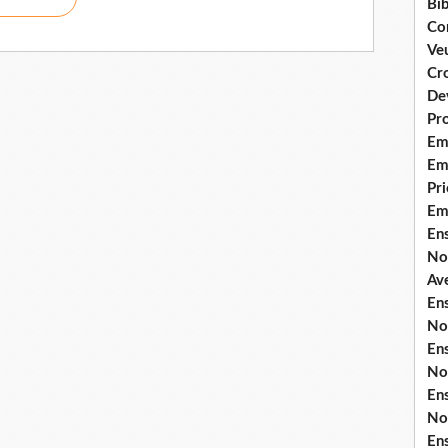
Bib
Co
Ve
Cro
De
Pr
Em
Emi
Pri
Em
En
No
Ave
En
No
En
No
En
No
En